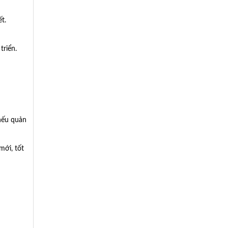
t.
triển.
 nếu quản
mới, tốt