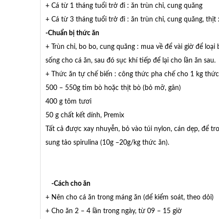
+ Cá từ 1 tháng tuổi trở đi : ăn trùn chỉ, cung quăng
+ Cá từ 3 tháng tuổi trở đi : ăn trùn chỉ, cung quăng, thịt
-Chuẩn bị thức ăn
+ Trùn chỉ, bo bo, cung quăng : mua về để vài giờ để loại
sống cho cá ăn, sau đó sục khí tiếp để lại cho lần ăn sau.
+ Thức ăn tự chế biến : công thức pha chế cho 1 kg thức
500 – 550g tim bò hoặc thịt bò (bỏ mỡ, gân)
400 g tôm tươi
50 g chất kết dính, Premix
Tất cả được xay nhuyễn, bỏ vào túi nylon, cán dẹp, để t
sung tảo spirulina (10g –20g/kg thức ăn).
-Cách cho ăn
+ Nên cho cá ăn trong máng ăn (dể kiểm soát, theo dỏi)
+ Cho ăn 2 – 4 lần trong ngày, từ 09 – 15 giờ