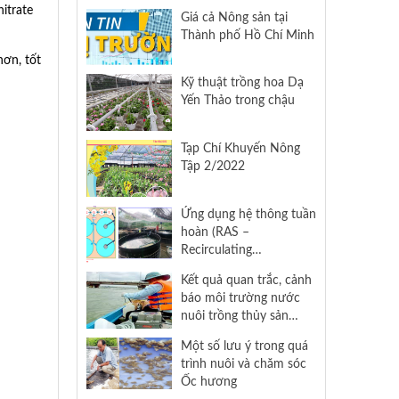
mùa khô năm 2023-
nitrate
Giá cả Nông sản tại
2024)
Thành phố Hồ Chí Minh
hơn, tốt
Kỹ thuật trồng hoa Dạ
Yến Thảo trong chậu
Tạp Chí Khuyến Nông
Tập 2/2022
Ứng dụng hệ thông tuần
hoàn (RAS –
Recirculating
Aquaculture System)
Kết quả quan trắc, cảnh
trong nuôi lươn đồng và
báo môi trường nước
một số đối tượng thủy
nuôi trồng thủy sản
sản khác tại Thành phố
nước lợ (Ngày thu mẫu
Hồ Chí Minh
Một số lưu ý trong quá
08/11/2022)
trình nuôi và chăm sóc
Ốc hương