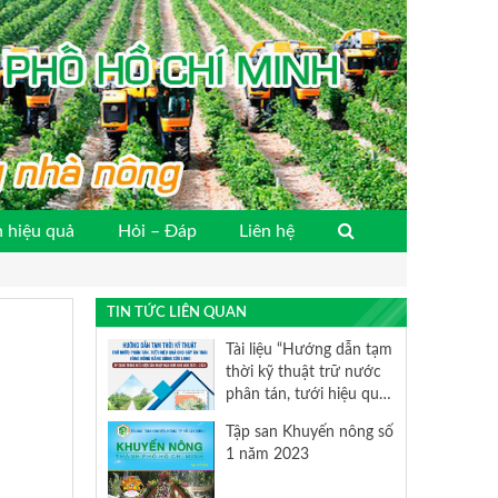
 hiệu quả
Hỏi – Đáp
Liên hệ
TIN TỨC LIÊN QUAN
Tài liệu “Hướng dẫn tạm
thời kỹ thuật trữ nước
phân tán, tưới hiệu quả
cho cây ăn trái vùng
Tập san Khuyến nông số
đồng bằng sông Cửu
1 năm 2023
Long (áp dụng trong
điều kiện xâm nhập mặn