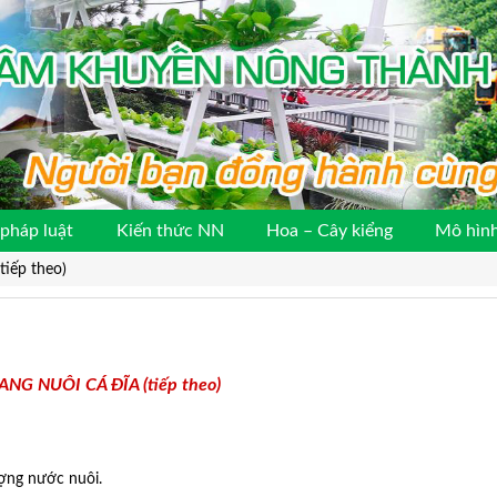
pháp luật
Kiến thức NN
Hoa – Cây kiểng
Mô hình
iếp theo)
NG NUÔI CÁ ĐĨA (tiếp theo)
ượng nước nuôi.