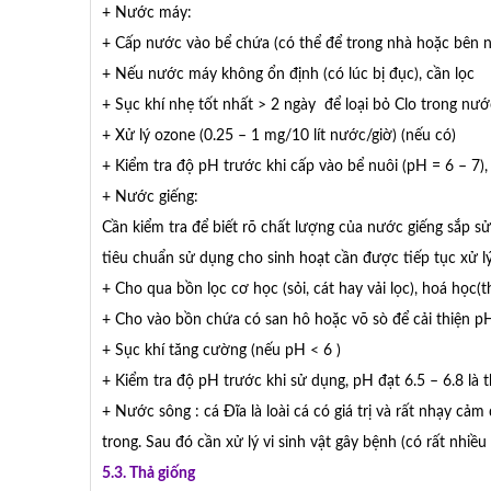
+ Nước máy:
+ Cấp nước vào bể chứa (có thể để trong nhà hoặc bên 
+ Nếu nước máy không ổn định (có lúc bị đục), cần lọc
+ Sục khí nhẹ tốt nhất > 2 ngày để loại bỏ Clo trong nư
+ Xử lý ozone (0.25 – 1 mg/10 lít nước/giờ) (nếu có)
+ Kiểm tra độ pH trước khi cấp vào bể nuôi (pH = 6 – 7
+ Nước giếng:
Cần kiểm tra để biết rõ chất lượng của nước giếng sắp s
tiêu chuẩn sử dụng cho sinh hoạt cần được tiếp tục xử lý
+ Cho qua bồn lọc cơ học (sỏi, cát hay vải lọc), hoá học(t
+ Cho vào bồn chứa có san hô hoặc võ sò để cải thiện p
+ Sục khí tăng cường (nếu pH < 6 )
+ Kiểm tra độ pH trước khi sử dụng, pH đạt 6.5 – 6.8 là 
+ Nước sông : cá Đĩa là loài cá có giá trị và rất nhạy cả
trong. Sau đó cần xử lý vi sinh vật gây bệnh (có rất nhiề
5.3. Thả giống