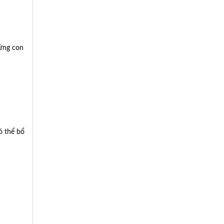
hững con
ó thể bổ