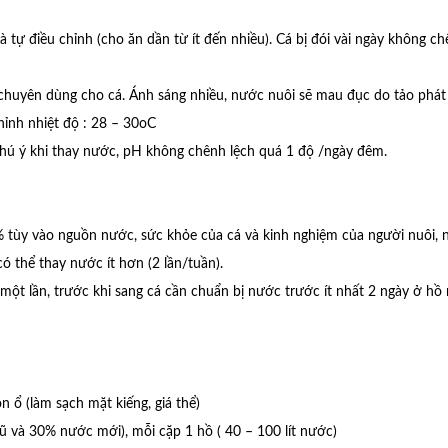
à tự điều chỉnh (cho ăn dần từ ít đến nhiều). Cá bị đói vài ngày không chế
chuyên dùng cho cá. Ánh sáng nhiều, nước nuôi sẽ mau đục do tảo phát 
chỉnh nhiệt độ : 28 – 30oC
n chú ý khi thay nước, pH không chênh lệch quá 1 độ /ngày đêm.
0 % tùy vào nguồn nước, sức khỏe của cá và kinh nghiệm của người nuôi,
ó thể thay nước ít hơn (2 lần/tuần).
 một lần, trước khi sang cá cần chuẩn bị nước trước ít nhất 2 ngày ở hồ 
 ổ (làm sạch mặt kiếng, giá thể)
 và 30% nước mới), mỗi cặp 1 hồ ( 40 – 100 lít nước)