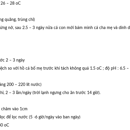
 26 – 28 oC
ng quăng, trùng chỉ)
y trứng nở, sau 2.5 – 3 ngày nữa cá con mới bám mình cá cha mẹ và dinh
ước 2 – 3 ngày
ệch so với hồ cá bố mẹ trước khi tách không quá 1.5 oC ; độ pH : 6.5 – 
ảng 200 – 220 lít nước)
ỉ, 2 – 3 lần/ngày (trời lạnh ngưng cho ăn trước 14 giờ).
m, châm vào 1cm
lọc để lọc nước (5 -6 giờ/ngày vào ban ngày)
30 oC