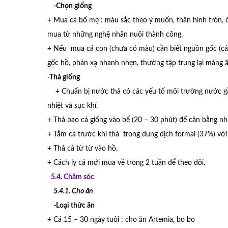
-Chọn giống
+ Mua cá bố mẹ : màu sắc theo ý muốn, thân hình tròn, 
mua từ những nghệ nhân nuôi thành công.
+ Nếu mua cá con (chưa có màu) cần biết nguồn gốc (cá 
gốc hồ, phản xạ nhanh nhẹn, thường tập trung lại máng ă
-Thả giống
+ Chuẩn bị nước thả có các yếu tố môi trường nước gần 
nhiệt và sục khí.
+ Thả bao cá giống vào bể (20 – 30 phút) để cân bằng nh
+ Tắm cá trước khi thả trong dung dịch formal (37%) vớ
+ Thả cá từ từ vào hồ,
+ Cách ly cá mới mua về trong 2 tuần để theo dỏi.
5.4. Chăm sóc
5.4.1. Cho ăn
-Loại thức ăn
+ Cá 15 – 30 ngày tuôỉ : cho ăn Artemia, bo bo