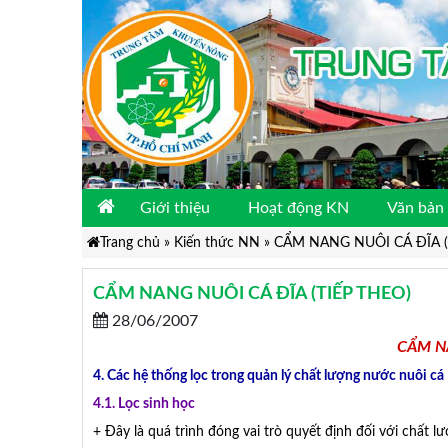
Giới thiệu
Hoạt động KN
Văn bản 
Trang chủ
»
Kiến thức NN
»
CẨM NANG NUÔI CÁ ĐĨA (t
CẨM NANG NUÔI CÁ ĐĨA (TIẾP THEO)
28/06/2007
CẨM NA
4. Các hệ thống lọc trong quản lý chất lượng nước nuôi cá
4.1. Lọc sinh học
+ Đây là quá trình đóng vai trò quyết định đối với chất l