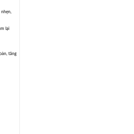
 nhẹn,
m lại
oàn, tăng