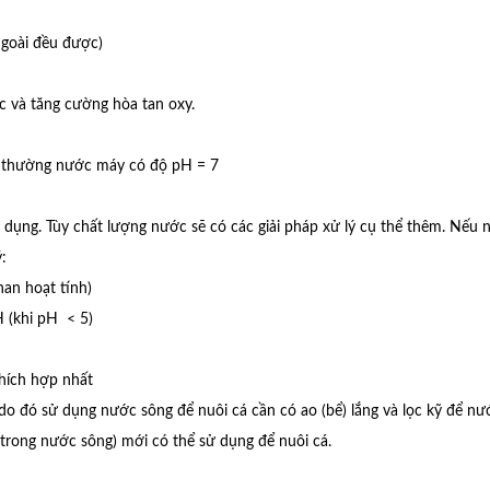
ngoài đều được)
ớc và tăng cường hòa tan oxy.
), thường nước máy có độ pH = 7
ử dụng. Tùy chất lượng nước sẽ có các giải pháp xử lý cụ thể thêm. Nếu 
:
han hoạt tính)
H (khi pH < 5)
thích hợp nhất
m do đó sử dụng nước sông để nuôi cá cần có ao (bể) lắng và lọc kỹ để nư
u trong nước sông) mới có thể sử dụng để nuôi cá.