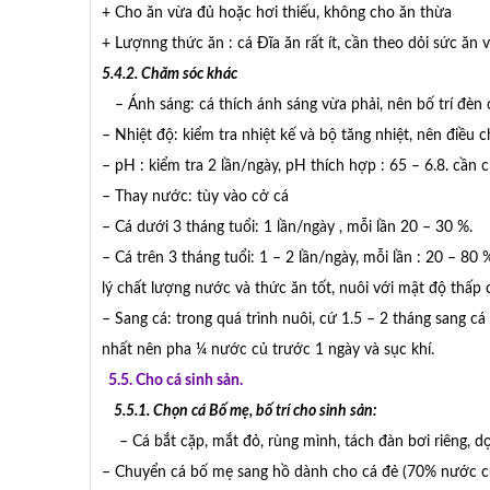
+ Cho ăn vừa đủ hoặc hơi thiếu, không cho ăn thừa
+ Lượnng thức ăn : cá Đĩa ăn rất ít, cần theo dỏi sức ăn v
5.4.2. Chăm sóc khác
– Ánh sáng: cá thích ánh sáng vừa phải, nên bố trí đèn 
– Nhiệt độ: kiểm tra nhiệt kế và bộ tăng nhiệt, nên điều 
– pH : kiểm tra 2 lần/ngày, pH thích hợp : 65 – 6.8. cầ
– Thay nước: tùy vào cở cá
– Cá dưới 3 tháng tuổi: 1 lần/ngày , mỗi lần 20 – 30 %.
– Cá trên 3 tháng tuổi: 1 – 2 lần/ngày, mỗi lần : 20 – 8
lý chất lượng nước và thức ăn tốt, nuôi với mật độ thấp c
– Sang cá: trong quá trình nuôi, cứ 1.5 – 2 tháng sang cá
nhất nên pha ¼ nước củ trước 1 ngày và sục khí.
5.5. Cho cá sinh sản.
5.5.1. Chọn cá Bố mẹ, bố trí cho sinh sản:
– Cá bắt cặp, mắt đỏ, rùng mình, tách đàn bơi riêng, dọn
– Chuyển cá bố mẹ sang hồ dành cho cá đẻ (70% nước cũ