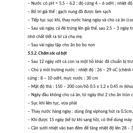
– Nước có pH = 5.5 – 6.2 ; độ cứng 4 – 6 odH ; nhiệt độ
– Bố trí giá thể : gạch nung đã được làm sạch
– Tiếp tục sục khí, thay nước hàng ngày và cho cá ăn (cu
– Sau vài ngày, cá đẻ trứng lên giá thể, sau 2.5 – 3 ngà
nhờ chất tiết ra từ cá cha mẹ.
– Sau vài ngày tập cho ăn bo bo non
5.5.2. Chăm sóc cá bột
– Sau 12 ngày vớt cá con ra một hồ khác đã chuẩn bị tr
– Chú ý môi trường nước : nhiệt độ : 26 – 29 oC (chênh l
cứng : 8 – 10 odH, mực nước : 30 cm
– Mật độ thả : 150 – 200 con/hồ 0.5 x 1.2 x 0.45 m (kho
– Ngày đầu không cho cá ăn, từ ngày thứ 2 cho ăn trùn ch
– Sục khí liên tục, vừa phải
– Thay nước hàng ngày : dùng ống xiphong hút ra 0.5c
– Khi được 15 ngày (kể từ khi sang hồ), có thể dùng máy 
– Cần sưởi nhiệt vào ban đêm để tăng nhiệt độ lên 28 – 