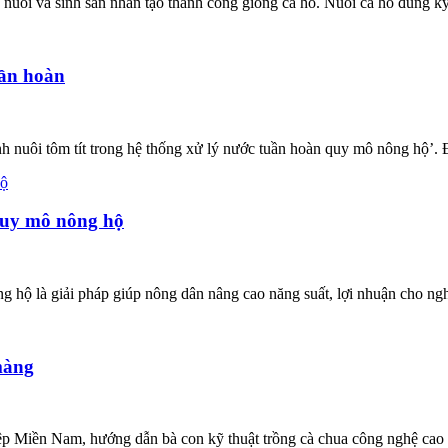
à sinh sản nhân tạo thành công giống cá hô. Nuôi cá hô đúng kỹ thu
uần hoàn
i tôm tít trong hệ thống xử lý nước tuần hoàn quy mô nông hộ’. Đây
 quy mô nông hộ
là giải pháp giúp nông dân nâng cao năng suất, lợi nhuận cho nghề 
màng
n Nam, hướng dẫn bà con kỹ thuật trồng cà chua công nghệ cao tro