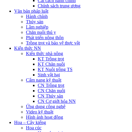
Cải cách hành chính
Chính sách trung ương
Văn bản pháp luật
Hành chính
Thủy sản
Lâm nghiệp
Chăn nuôi thú y
Phát triển nông thôn
Trồng trọt và bảo vệ thực vật
Kiến thức NN
Kiến thức nhà nông
KT Trồng trọt
KT Chăn nuôi
KT Nuôi trồng TS
Sinh vật hại
Cẩm nang kỹ thuật
CN Trồng trọt
CN Chăn nuôi
CN Thủy sản
CN Cơ giới hóa NN
Ứng dụng công nghệ
Video kỹ thuật
Hình ảnh hoạt động
Hoa – Cây kiểng
Hoa cúc