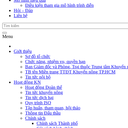
Mô hình hiệu quả
Điều kiện tham gia mô hình trình diễn
Hỏi – Đáp
Liên hệ
Menu
Giới thiệu
Sơ đồ tổ chức
Chức năng, nhiệm vụ, quyền hạn
Ban Giám đốc và Phòng, Trại thuộc Trung tâm Khuyến 
TB tên Miền trang TTĐT Khuyến nông TP.HCM
Tin tức nội bộ
Hoạt động KN
Hoạt động Đoàn thể
Tin tức khuyến nông
Tin tức dịch hại
Quy trình ISO
Tập huấn, tham quan, hội thảo
Thông tin Đấu thầu
Chính sách
Chính sách Thành phố