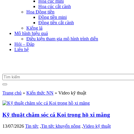
Hoa cúc mini
Hoa cúc cắt cành
Hoa Đồng tiền
Đồng tiền mini
Đồng tiền cắt cành
Kiểng lá
Mô hình hiệu quả
Điều kiện tham gia mô hình trình diễn
Hỏi – Đáp
Liên hệ
Trang chủ
»
Kiến thức NN
»
Video kỹ thuật
Kỹ thuật chăm sóc cá Koi trong hồ xi măng
13/07/2026
Tin tức
,
Tin tức khuyến nông
,
Video kỹ thuật