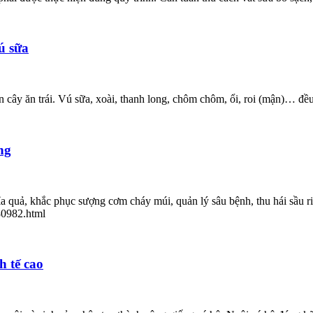
ú sữa
ây ăn trái. Vú sữa, xoài, thanh long, chôm chôm, ổi, roi (mận)… đều b
ng
a quả, khắc phục sượng cơm cháy múi, quản lý sâu bệnh, thu hái sầu
380982.html
h tế cao