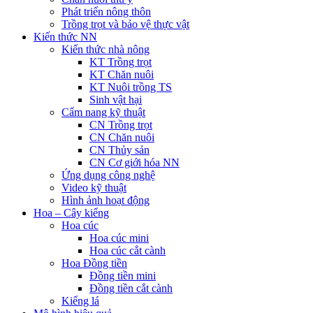
Phát triển nông thôn
Trồng trọt và bảo vệ thực vật
Kiến thức NN
Kiến thức nhà nông
KT Trồng trọt
KT Chăn nuôi
KT Nuôi trồng TS
Sinh vật hại
Cẩm nang kỹ thuật
CN Trồng trọt
CN Chăn nuôi
CN Thủy sản
CN Cơ giới hóa NN
Ứng dụng công nghệ
Video kỹ thuật
Hình ảnh hoạt động
Hoa – Cây kiểng
Hoa cúc
Hoa cúc mini
Hoa cúc cắt cành
Hoa Đồng tiền
Đồng tiền mini
Đồng tiền cắt cành
Kiểng lá