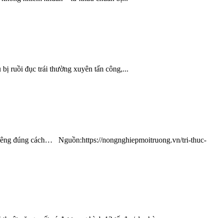
ị ruồi đục trái thường xuyên tấn công,...
 riêng đúng cách… Nguồn:https://nongnghiepmoitruong.vn/tri-thuc-