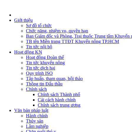
Giới thiệu
Sơ đồ tổ chức
Chức năng, nhiệm vụ, quyền hạn
Ban Giám đốc và Phòng, Trại thuộc Trung tâm Khuyến 
TB tên Miền trang TTĐT Khuyến nông TP.HCM
Tin tức nội bộ
Hoạt động KN
Hoạt động Đoàn thể
Tin tức khuyến nông
Tin tức dịch hại
Quy trình ISO
Tập huấn, tham quan, hội thảo
Thông tin Đấu thầu
Chính sách
Chính sách Thành phố
Cải cách hành chính
Chính sách trung ương
Văn bản pháp luật
Hành chính
Thủy sản
Lâm nghiệp
Chăn nuôi thú y