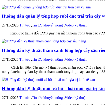
Hướng dẫn quản lý tổng hợp ruồi đục trái trên cây v
27/11/2025
Tin tức
,
Tin tức khuyến nông
,
Video kỹ thuật
Ruồi đục trái là đối tượng gây hại rất nghiêm trọng trên các vườn c
Hướng dẫn kỹ thuật thâm canh tổng hợp cây sầu riê
27/11/2025
Tin tức
,
Tin tức khuyến nông
,
Video kỹ thuật
Cách lên liếp, đắp mô, kỹ thuật trồng, chăm sóc, xử lý ra hoa, tỉ
nong-dan/huong-dan-ky-thuat-tham-canh-tong-hop-cay-sau-rieng-d
Hướng dẫn kỹ thuật nuôi cá hô – loài nuôi giá trị kin
27/11/2025
Tin tức
,
Tin tức khuyến nông
,
Video kỹ thuật