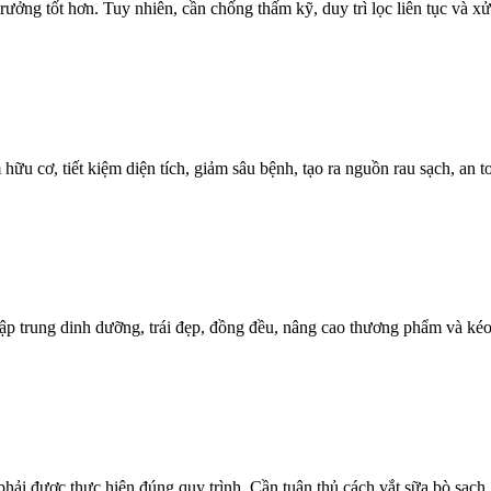
rưởng tốt hơn. Tuy nhiên, cần chống thấm kỹ, duy trì lọc liên tục và 
 cơ, tiết kiệm diện tích, giảm sâu bệnh, tạo ra nguồn rau sạch, an to
ập trung dinh dưỡng, trái đẹp, đồng đều, nâng cao thương phẩm và kéo
i được thực hiện đúng quy trình. Cần tuân thủ cách vắt sữa bò sạch,