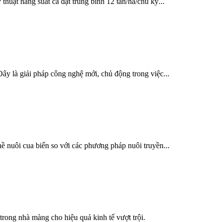
ật năng suất cá đạt trung bình 12 tấn/ha/chu kỳ...
 là giải pháp công nghệ mới, chủ động trong việc...
nuôi cua biển so với các phương pháp nuôi truyền...
ng nhà màng cho hiệu quả kinh tế vượt trội.