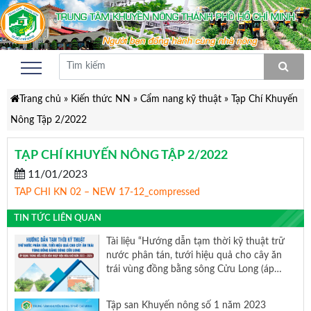
Trang chủ
»
Kiến thức NN
»
Cẩm nang kỹ thuật
»
Tạp Chí Khuyến
Nông Tập 2/2022
TẠP CHÍ KHUYẾN NÔNG TẬP 2/2022
11/01/2023
TAP CHI KN 02 – NEW 17-12_compressed
TIN TỨC LIÊN QUAN
Tài liệu “Hướng dẫn tạm thời kỹ thuật trữ
nước phân tán, tưới hiệu quả cho cây ăn
trái vùng đồng bằng sông Cửu Long (áp
dụng trong điều kiện xâm nhập mặn mùa
khô năm 2023-2024)
Tập san Khuyến nông số 1 năm 2023