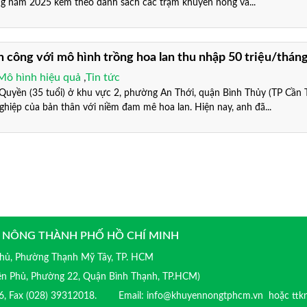
ng năm 2025 kèm theo danh sách các trạm khuyến nông và...
 công với mô hình trồng hoa lan thu nhập 50 triệu/thán
Mô hình hiệu quả
,
Tin tức
n (35 tuổi) ở khu vực 2, phường An Thới, quận Bình Thủy (TP Cần T
ghiệp của bản thân với niềm đam mê hoa lan. Hiện nay, anh đã...
 NÔNG THÀNH PHỐ HỒ CHÍ MINH
 Phủ, Phường Thạnh Mỹ Tây, TP. HCM
iên Phủ, Phường 22, Quận Bình Thạnh, TP.HCM)
016, Fax (028) 39312018. Email: info@khuyennongtphcm.vn hoặc ttk