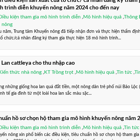
h điều kiện sản xuất của tổ chức/ cá nhân đăng ký tham 
nh trình diễn khuyến nông năm 2024 cho đến nay
Điều kiện tham gia mô hình trình diễn
,
Mô hình hiệu quả
,
Thông 
n nông
ăm, Trung tâm Khuyến nông đã tiếp nhận đơn và thực hiện thẩm định
tổ chức/cá nhân đăng ký tham gia thực hiện 18 mô hình trình...
Lan cattleya cho thu nhập cao
Kiến thức nhà nông
,
KT Trồng trọt
,
Mô hình hiệu quả
,
Tin tức
,
Ti
ững giống hoa lan quá đắt tiền, một nông dân trẻ phố núi Bảo Lộc (
nh tế gia đình từ một loài hoa lan sắc màu sặc...
chuẩn hồ sơ chọn hộ tham gia mô hình khuyến nông năm 
Điều kiện tham gia mô hình trình diễn
,
Mô hình hiệu quả
,
Tin tức
ng xin phổ biến các điều kiện, tiêu chuẩn hồ sơ chọn hộ tham gia