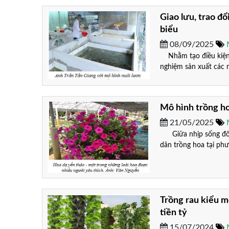
Giao lưu, trao đổ
biểu
08/09/2025
Nhằm tạo điều kiện để
nghiệm sản xuất các m
Mô hình trồng ho
21/05/2025
Giữa nhịp sống đô t
dân trồng hoa tại phư
Trồng rau kiểu m
tiền tỷ
15/07/2024