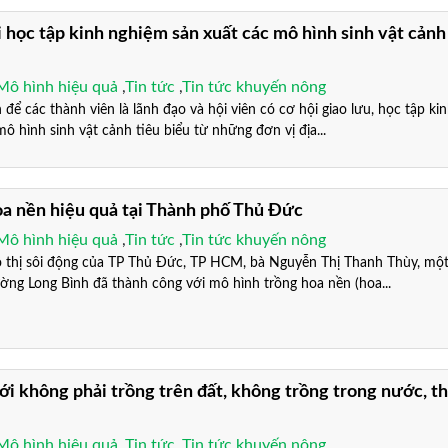
i học tập kinh nghiệm sản xuất các mô hình sinh vật cảnh
Mô hình hiệu quả
,
Tin tức
,
Tin tức khuyến nông
 các thành viên là lãnh đạo và hội viên có cơ hội giao lưu, học tập ki
ô hình sinh vật cảnh tiêu biểu từ những đơn vị địa...
a nền hiệu quả tại Thành phố Thủ Đức
Mô hình hiệu quả
,
Tin tức
,
Tin tức khuyến nông
hị sôi động của TP Thủ Đức, TP HCM, bà Nguyễn Thị Thanh Thùy, mộ
ờng Long Bình đã thành công với mô hình trồng hoa nền (hoa...
ới không phải trồng trên đất, không trồng trong nước, t
Mô hình hiệu quả
,
Tin tức
,
Tin tức khuyến nông