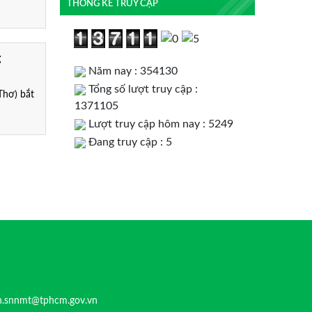
THỐNG KÊ TRUY CẬP
g
Năm nay : 354130
Tổng số lượt truy cập :
hơ) bắt
1371105
Lượt truy cập hôm nay : 5249
Đang truy cập : 5
n.snnmt@tphcm.gov.vn