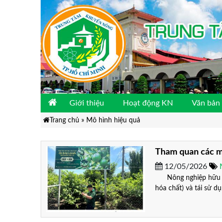
Giới thiệu
Hoạt động KN
Văn bản 
Trang chủ
»
Mô hình hiệu quả
Tham quan các m
12/05/2026
Nông nghiệp hữu cơ 
hóa chất) và tái sử dụ