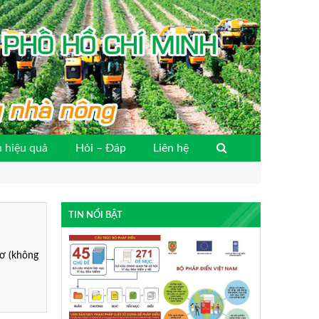
 hiệu quả
Hỏi – Đáp
Liên hệ
TIN NỔI BẬT
ơ (không