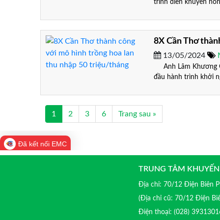
trình diễn khuyến nô
8X Cần Thơ thành
13/05/2024
Anh Lâm Khương Quyề
đầu hành trình khởi n
1
2
3
6
Trang sau »
Đã kết nối EMC
TRUNG TÂM KHUYẾN
Địa chỉ: 70/12 Điện Biên
(Địa chỉ cũ: 70/12 Điện B
Điện thoại: (028) 39313