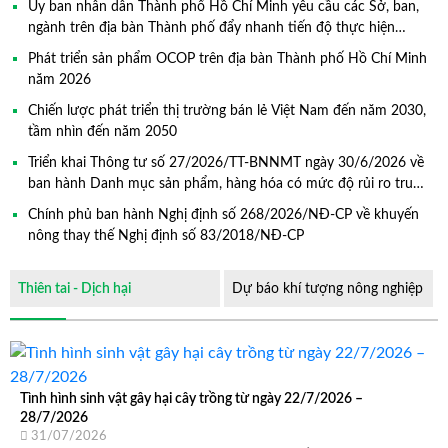
Ủy ban nhân dân Thành phố Hồ Chí Minh yêu cầu các Sở, ban,
ngành trên địa bàn Thành phố đẩy nhanh tiến độ thực hiện
Chương trình mục tiêu quốc gia xây dựng nông thôn mới, giảm
Phát triển sản phẩm OCOP trên địa bàn Thành phố Hồ Chí Minh
nghèo bền vững và phát triển kinh tế – xã hội vùng đồng bào
năm 2026
dân tộc thiểu số và miền núi giai đoạn 2026 – 2030
Chiến lược phát triển thị trường bán lẻ Việt Nam đến năm 2030,
tầm nhìn đến năm 2050
Triển khai Thông tư số 27/2026/TT-BNNMT ngày 30/6/2026 về
ban hành Danh mục sản phẩm, hàng hóa có mức độ rủi ro trung
bình, mức độ rủi ro cao thuộc trách nhiệm quản lý của Bộ Nông
Chính phủ ban hành Nghị định số 268/2026/NĐ-CP về khuyến
nghiệp và Môi trường
nông thay thế Nghị định số 83/2018/NĐ-CP
Thiên tai - Dịch hại
Dự báo khí tượng nông nghiệp
Tình hình sinh vật gây hại cây trồng từ ngày 22/7/2026 –
28/7/2026
31/07/2026