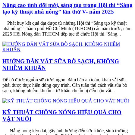
Nâng cao tính đổi mới, sáng tạo trong Hội thi “Sáng
tạo kỹ thuật nhà nông” lần thứ V- năm 2025
Phát huy kết quả đạt được từ những Hội thi “Sáng tạo kỹ thuật
nhà nông” Thành phố Hồ Chí Minh (TP.HCM) các năm trước, năm
2025 Hội Nông dân TP.HCM tiếp tục tổ chức Hội thi “Sáng...
HƯỚNG DẪN VẮT SỮA BÒ SẠCH, KHÔNG
NHIỄM KHUẨN
Để có được nguồn sữa tươi ngon, đảm bảo an toàn, khâu vắt sữa
phải được thực hiện đúng quy trình. Cần tuân thủ cách vắt sữa bò
sạch, không nhiễm khuẩn – từ khâu chuẩn bị đến hậu vắt...
KỸ THUẬT CHỐNG NÓNG HIỆU QUẢ CHO
VẬT NUÔI
Nắng nóng kéo dài, gây ảnh hưởng đến sức khỏe, sinh trưởng