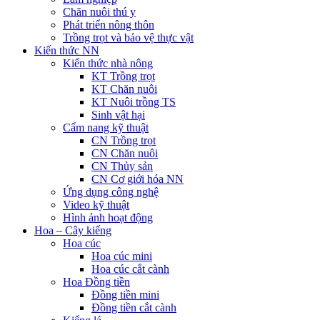
Chăn nuôi thú y
Phát triển nông thôn
Trồng trọt và bảo vệ thực vật
Kiến thức NN
Kiến thức nhà nông
KT Trồng trọt
KT Chăn nuôi
KT Nuôi trồng TS
Sinh vật hại
Cẩm nang kỹ thuật
CN Trồng trọt
CN Chăn nuôi
CN Thủy sản
CN Cơ giới hóa NN
Ứng dụng công nghệ
Video kỹ thuật
Hình ảnh hoạt động
Hoa – Cây kiểng
Hoa cúc
Hoa cúc mini
Hoa cúc cắt cành
Hoa Đồng tiền
Đồng tiền mini
Đồng tiền cắt cành