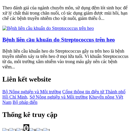
Theo đánh giá của ngành chuyên môn, sử dụng đệm lót sinh học để
xử lý chất thải trong chăn nuôi, có tác dụng giảm được mùi hôi, hạn
chế các bệnh truyền nhiễm cho vật nuôi, giảm thiểu ô...
Bệnh liên cầu khuẩn do Streptococcus trên heo
Bệnh liên cầu khuẩn heo do Streptococcus gây ra trên heo là bệnh
truyền nhiễm xảy ra trên heo ở mọi lứa tuổi. Vi khuẩn Streptococcus
từ da, môi trường xâm nhiễm vào trong máu gây nên các bệnh
viêm...
Liên kết website
Bộ Nông nghiệp và Môi trường
Cổng thông tin điện tử Thành phố
Hồ Chí Minh,
Sở Nông nghiệp và Môi trường
Khuyến nông Việt
Nam
Bộ pháp điển
Thống kê truy cập