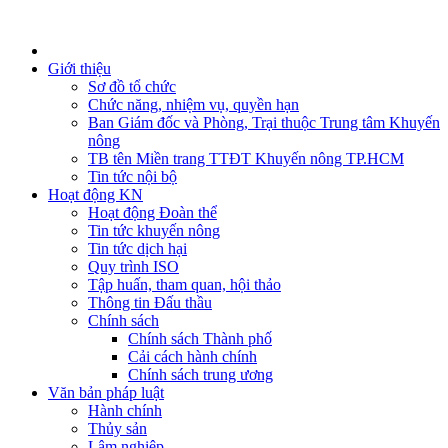
Giới thiệu
Sơ đồ tổ chức
Chức năng, nhiệm vụ, quyền hạn
Ban Giám đốc và Phòng, Trại thuộc Trung tâm Khuyến
nông
TB tên Miền trang TTĐT Khuyến nông TP.HCM
Tin tức nội bộ
Hoạt động KN
Hoạt động Đoàn thể
Tin tức khuyến nông
Tin tức dịch hại
Quy trình ISO
Tập huấn, tham quan, hội thảo
Thông tin Đấu thầu
Chính sách
Chính sách Thành phố
Cải cách hành chính
Chính sách trung ương
Văn bản pháp luật
Hành chính
Thủy sản
Lâm nghiệp