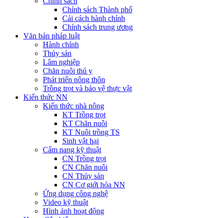
Chính sách
Chính sách Thành phố
Cải cách hành chính
Chính sách trung ương
Văn bản pháp luật
Hành chính
Thủy sản
Lâm nghiệp
Chăn nuôi thú y
Phát triển nông thôn
Trồng trọt và bảo vệ thực vật
Kiến thức NN
Kiến thức nhà nông
KT Trồng trọt
KT Chăn nuôi
KT Nuôi trồng TS
Sinh vật hại
Cẩm nang kỹ thuật
CN Trồng trọt
CN Chăn nuôi
CN Thủy sản
CN Cơ giới hóa NN
Ứng dụng công nghệ
Video kỹ thuật
Hình ảnh hoạt động