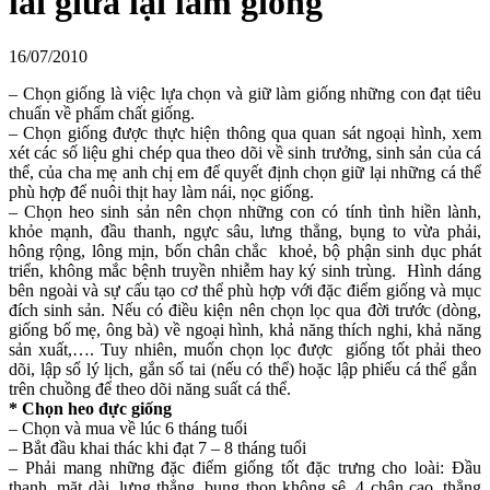
lai giữa lại làm giống
16/07/2010
– Chọn giống là việc lựa chọn và giữ làm giống những con đạt tiêu
chuẩn về phẩm chất giống.
– Chọn giống được thực hiện thông qua quan sát ngoại hình, xem
xét các số liệu ghi chép qua theo dõi về sinh trưởng, sinh sản của cá
thể, của cha mẹ anh chị em để quyết định chọn giữ lại những cá thể
phù hợp để nuôi thịt hay làm nái, nọc giống.
– Chọn heo sinh sản nên chọn những con có tính tình hiền lành,
khỏe mạnh, đầu thanh, ngực sâu, lưng thẳng, bụng to vừa phải,
hông rộng, lông mịn, bốn chân chắc khoẻ, bộ phận sinh dục phát
triển, không mắc bệnh truyền nhiễm hay ký sinh trùng. Hình dáng
bên ngoài và sự cấu tạo cơ thể phù hợp với đặc điểm giống và mục
đích sinh sản. Nếu có điều kiện nên chọn lọc qua đời trước (dòng,
giống bố mẹ, ông bà) về ngoại hình, khả năng thích nghi, khả năng
sản xuất,…. Tuy nhiên, muốn chọn lọc được giống tốt phải theo
dõi, lập sổ lý lịch, gắn số tai (nếu có thể) hoặc lập phiếu cá thể gắn
trên chuồng để theo dõi năng suất cá thể.
* Chọn heo đực giống
– Chọn và mua về lúc 6 tháng tuổi
– Bắt đầu khai thác khi đạt 7 – 8 tháng tuổi
– Phải mang những đặc điểm giống tốt đặc trưng cho loài: Đầu
thanh, mặt dài, lưng thẳng, bụng thon không sệ, 4 chân cao, thẳng