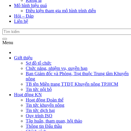
Kiểng lá
Mô hình hiệu quả
Điều kiện tham gia mô hình trình diễn
Hỏi – Đáp
Liên hệ
Menu
Giới thiệu
Sơ đồ tổ chức
Chức năng, nhiệm vụ, quyền hạn
Ban Giám đốc và Phòng, Trại thuộc Trung tâm Khuyến
nông
TB tên Miền trang TTĐT Khuyến nông TP.HCM
Tin tức nội bộ
Hoạt động KN
Hoạt động Đoàn thể
Tin tức khuyến nông
Tin tức dịch hại
Quy trình ISO
Tập huấn, tham quan, hội thảo
Thông tin Đấu thầu