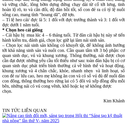
và vững chắc, lông bờm dựng đứng chạy dài từ cổ tới lưng, tinh
hoàn lộ rõ, to và cân đối, độ đàn hồi tốt, số con đẻ ra có tỷ lệ nuôi
sống cao, mang tính “hoang dã”, dữ tợn.
– Tỉ lệ heo cái/ đực là 5: 1 đối với đực trưởng thành và 3: 1 đối với
đực dưới 1 năm tuổi.
* Chọn heo cái giống
– Cái hậu bị mua lúc 4 – 6 tháng tuổi. Từ đàn cái hậu bị này sẽ tiến
hành kiểm tra, đánh giá, chọn lọc giữ lại làm nái sinh sản.
– Chọn lọc nái sinh sản không có khuyết tật, để không ảnh hưởng
tới khả năng sinh sản và nuôi con. Cần quan tâm tới 3 bộ phận: cơ
quan sinh dục, vú và khung xương. Thông thường, nái được chọn
cần đạt được những yêu cầu tối thiểu như sau: toàn đàn hậu bị có cơ
quan sinh dục phát triển bình thường cả về hình thể và hoạt động,
khung xương và 4 chân chắc, khỏe, nhanh nhẹn và linh hoạt, số
con đẻ ra/ lứa cao, heo mẹ không ăn con và có số vú đủ để nuôi đàn
con đông, thông thường heo rừng lai có 5 đôi vú xếp đồng đều mỗi
bên, những nái có vú cong vênh, khô hoặc kẹ sẽ không được
chọn.
Kim Khánh
TIN TỨC LIÊN QUAN