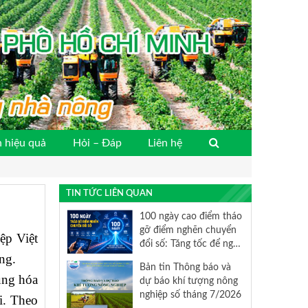
 hiệu quả
Hỏi – Đáp
Liên hệ
TIN TỨC LIÊN QUAN
100 ngày cao điểm tháo
gỡ điểm nghẽn chuyển
ệp Việt
đổi số: Tăng tốc để nghị
ng.
quyết 57 đi vào cuộc
Bản tin Thông báo và
sống
ụng hóa
dự báo khí tượng nông
nghiệp số tháng 7/2026
i. Theo