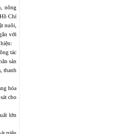
h, nông
 Hồ Chí
t nuôi,
gắn với
hiện:
ông tác
hân sản
, thanh
àng hóa
sát cho
uất lớn
t triển