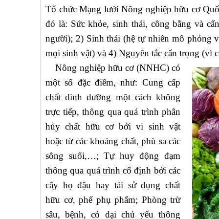
Tổ chức Mạng lưới Nông nghiệp hữu cơ Quốc
đó là: Sức khỏe, sinh thái, công bằng và cẩn
người); 2) Sinh thái (hệ tự nhiên mô phỏng 
mọi sinh vật) và 4) Nguyên tắc cẩn trọng (vì cá
Nông nghiệp hữu cơ (NNHC) có
một số đặc điểm, như: Cung cấp
chất dinh dưỡng một cách không
trực tiếp, thông qua quá trình phân
hủy chất hữu cơ bởi vi sinh vật
hoặc từ các khoáng chất, phù sa các
sông suối,…; Tự huy động đạm
thông qua quá trình cố định bởi các
cây họ đậu hay tái sử dụng chất
hữu cơ, phế phụ phẩm; Phòng trừ
sâu, bệnh, cỏ dại chủ yếu thông