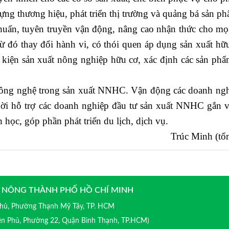
ng thương hiệu, phát triển thị trường và quảng bá sản ph
 huấn, tuyên truyền vận động, nâng cao nhận thức cho mọ
từ đó thay đổi hành vi, có thói quen áp dụng sản xuất hữu
 kiện sản xuất nông nghiệp hữu cơ, xác định các sản ph
ng nghệ trong sản xuất NNHC. Vận động các doanh ngh
hời hỗ trợ các doanh nghiệp đầu tư sản xuất NNHC gắn 
h học, góp phần phát triển du lịch, dịch vụ.
Trúc Minh (tổ
 NÔNG THÀNH PHỐ HỒ CHÍ MINH
 Phủ, Phường Thạnh Mỹ Tây, TP. HCM
iên Phủ, Phường 22, Quận Bình Thạnh, TP.HCM)