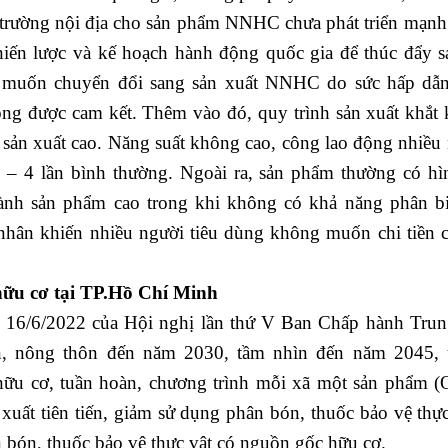
trường nội địa cho sản phẩm NNHC chưa phát triển mạnh
hiến lược và kế hoạch hành động quốc gia để thúc đẩy s
 muốn chuyển đổi sang sản xuất NNHC do sức hấp dẫn
ng được cam kết. Thêm vào đó, quy trình sản xuất khắt 
 sản xuất cao. Năng suất không cao, công lao động nhiều 
– 4 lần bình thường. Ngoài ra, sản phẩm thường có hì
ành sản phẩm cao trong khi không có khả năng phân bi
hân khiến nhiều người tiêu dùng không muốn chi tiền c
hữu cơ
tại
TP.
Hồ Chí Minh
6/6/2022 của Hội nghị lần thứ V Ban Chấp hành Tru
, nông thôn đến năm 2030, tầm nhìn đến năm 2045, 
 hữu cơ, tuần hoàn, chương trình mỗi xã một sản phẩm 
uất tiên tiến, giảm sử dụng phân bón, thuốc bảo vệ thực
bón, thuốc bảo vệ thực vật có nguồn gốc hữu cơ.