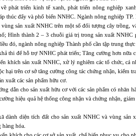
hát triển kinh tế xanh, phát triển nông nghiệp xan
 pháp thúc đẩy và phổ biến NNHC. Ngành nông nghiệp TP.
vùng sản xuất NNHC trên một số đối tượng cây trồng, vậ
ố; Hình thành 2 – 3 chuỗi giá trị trong sản xuất NNHC 
iều đó, ngành nông nghiệp Thành phố cần tập trung thực 
khả thi để hỗ trợ NNHC phát triển; Tăng cường hơn nữa c
yến khích sản xuất NNHC, xử lý nghiêm các tổ chức, cá n
c hại trên cơ sở tăng cường công tác chứng nhận, kiểm tra
 sản xuất các sản phẩm hữu cơ.
ớng dẫn cho sản xuất hữu cơ với các sản phẩm có nhãn h
g cường hiệu quả hệ thống công nhận và chứng nhận, giám 
ã dành diện tích đất cho sản xuất NNHC và vùng sản x
g hàng hóa.
ến khích cho các cơ sở sản xuất, chế biến phục vụ cho phá