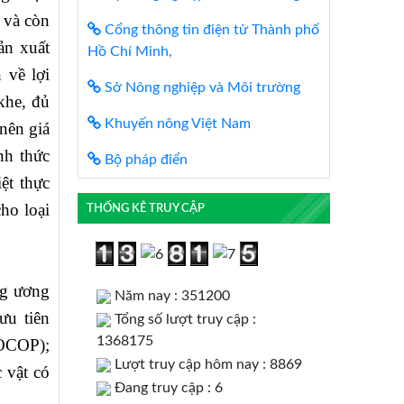
 và còn
Cổng thông tin điện tử Thành phố
ản xuất
Hồ Chí Minh,
 về lợi
Sở Nông nghiệp và Môi trường
khe, đủ
Khuyến nông Việt Nam
nên giá
nh thức
Bộ pháp điển
ệt thực
ho loại
THỐNG KÊ TRUY CẬP
ng ương
Năm nay : 351200
ưu tiên
Tổng số lượt truy cập :
1368175
(OCOP);
Lượt truy cập hôm nay : 8869
 vật có
Đang truy cập : 6