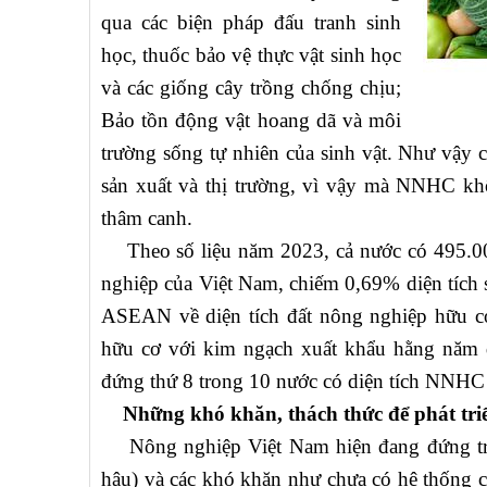
qua các biện pháp đấu tranh sinh
học, thuốc bảo vệ thực vật sinh học
và các giống cây trồng chống chịu;
Bảo tồn động vật hoang dã và môi
trường sống tự nhiên của sinh vật. Như vậy c
sản xuất và thị trường, vì vậy mà NNHC k
thâm canh.
Theo số liệu năm 2023, cả nước có 495.00
nghiệp của Việt Nam, chiếm 0,69% diện tích 
ASEAN về diện tích đất nông nghiệp hữu c
hữu cơ với kim ngạch xuất khẩu hằng năm 
đứng thứ 8 trong 10 nước có diện tích NNHC 
Những khó khăn, thách thức để phát triể
Nông nghiệp Việt Nam hiện đang đứng trước
hậu) và các khó khăn như chưa có hệ thống c