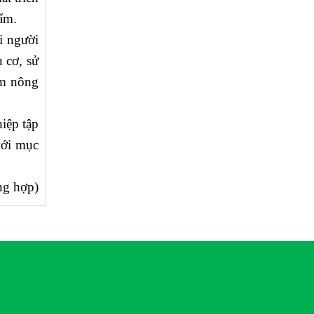
ẩm.
i người
 cơ, sử
ẩm nông
iệp tập
với mục
ng hợp)