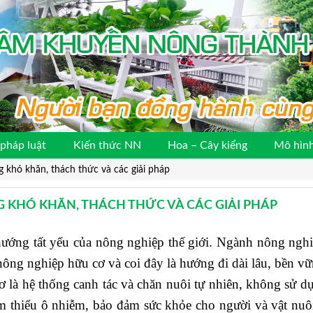
pháp luật
Kiến thức NN
Hoa – Cây kiểng
Mô hình
g khó khăn, thách thức và các giải pháp
G KHÓ KHĂN, THÁCH THỨC VÀ CÁC GIẢI PHÁP
hướng tất yếu của nông nghiệp thế giới. Ngành nông nghi
ông nghiệp hữu cơ và coi đây là hướng đi dài lâu, bền vữ
à hệ thống canh tác và chăn nuôi tự nhiên, không sử d
ảm thiểu ô nhiễm, bảo đảm sức khỏe cho người và vật nuô