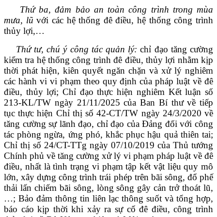
Thứ ba, đảm bảo an toàn công trình trong mùa
mưa, lũ
với các hệ thống đê điều, hệ thống công trình
thủy lợi,…
Thứ tư, chú ý công tác quản lý:
chỉ đạo tăng cường
kiểm tra hệ thống công trình đê điều, thủy lợi nhằm kịp
thời phát hiện, kiên quyết ngăn chặn và xử lý nghiêm
các hành vi vi phạm theo quy định của pháp luật về đê
điều, thủy lợi; Chỉ đạo thực hiện nghiêm Kết luận số
213-KL/TW ngày 21/11/2025 của Ban Bí thư về tiếp
tục thực hiện Chỉ thị số 42-CT/TW ngày 24/3/2020 về
tăng cường sự lãnh đạo, chỉ đạo của Đảng đối với công
tác phòng ngừa, ứng phó, khắc phục hậu quả thiên tai;
Chỉ thị số 24/CT-TTg ngày 07/10/2019 của Thủ tướng
Chính phủ về tăng cường xử lý vi phạm pháp luật về đê
điều, nhất là tình trạng vi phạm tập kết vật liệu quy mô
lớn, xây dựng công trình trái phép trên bãi sông, đổ phế
thải lấn chiếm bãi sông, lòng sông gây cản trở thoát lũ,
…; Bảo đảm thông tin liên lạc thông suốt và tổng hợp,
báo cáo kịp thời khi xảy ra sự cố đê điều, công trình