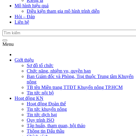
Kiểng lá
Mô hình hiệu quả
Điều kiện tham gia mô hình trình diễn
Hỏi – Đáp
Liên hệ
Menu
Giới thiệu
Sơ đồ tổ chức
Chức năng, nhiệm vụ, quyền hạn
Ban Giám đốc và Phòng, Trại thuộc Trung tâm Khuyến
nông
TB tên Miền trang TTĐT Khuyến nông TP.HCM
Tin tức nội bộ
Hoạt động KN
Hoạt động Đoàn thể
Tin tức khuyến nông
Tin tức dịch hại
Quy trình ISO
Tập huấn, tham quan, hội thảo
Thông tin Đấu thầu