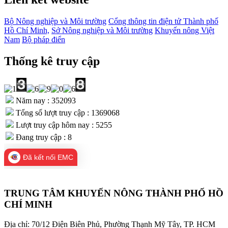
Bộ Nông nghiệp và Môi trường
Cổng thông tin điện tử Thành phố
Hồ Chí Minh,
Sở Nông nghiệp và Môi trường
Khuyến nông Việt
Nam
Bộ pháp điển
Thống kê truy cập
Năm nay : 352093
Tổng số lượt truy cập : 1369068
Lượt truy cập hôm nay : 5255
Đang truy cập : 8
Đã kết nối EMC
TRUNG TÂM KHUYẾN NÔNG THÀNH PHỐ HỒ
CHÍ MINH
Địa chỉ: 70/12 Điện Biên Phủ, Phường Thạnh Mỹ Tây, TP. HCM