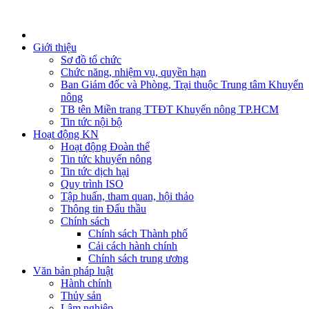
Giới thiệu
Sơ đồ tổ chức
Chức năng, nhiệm vụ, quyền hạn
Ban Giám đốc và Phòng, Trại thuộc Trung tâm Khuyến
nông
TB tên Miền trang TTĐT Khuyến nông TP.HCM
Tin tức nội bộ
Hoạt động KN
Hoạt động Đoàn thể
Tin tức khuyến nông
Tin tức dịch hại
Quy trình ISO
Tập huấn, tham quan, hội thảo
Thông tin Đấu thầu
Chính sách
Chính sách Thành phố
Cải cách hành chính
Chính sách trung ương
Văn bản pháp luật
Hành chính
Thủy sản
Lâm nghiệp