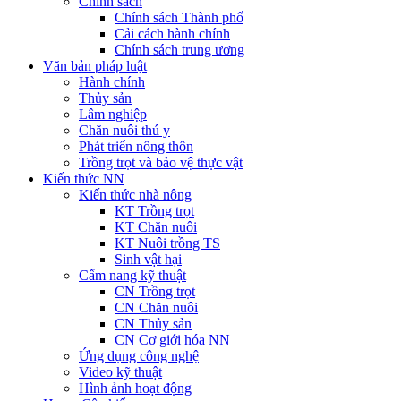
Chính sách
Chính sách Thành phố
Cải cách hành chính
Chính sách trung ương
Văn bản pháp luật
Hành chính
Thủy sản
Lâm nghiệp
Chăn nuôi thú y
Phát triển nông thôn
Trồng trọt và bảo vệ thực vật
Kiến thức NN
Kiến thức nhà nông
KT Trồng trọt
KT Chăn nuôi
KT Nuôi trồng TS
Sinh vật hại
Cẩm nang kỹ thuật
CN Trồng trọt
CN Chăn nuôi
CN Thủy sản
CN Cơ giới hóa NN
Ứng dụng công nghệ
Video kỹ thuật
Hình ảnh hoạt động