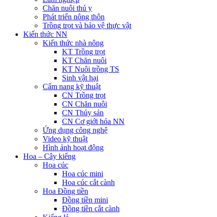
Chăn nuôi thú y
Phát triển nông thôn
Trồng trọt và bảo vệ thực vật
Kiến thức NN
Kiến thức nhà nông
KT Trồng trọt
KT Chăn nuôi
KT Nuôi trồng TS
Sinh vật hại
Cẩm nang kỹ thuật
CN Trồng trọt
CN Chăn nuôi
CN Thủy sản
CN Cơ giới hóa NN
Ứng dụng công nghệ
Video kỹ thuật
Hình ảnh hoạt động
Hoa – Cây kiểng
Hoa cúc
Hoa cúc mini
Hoa cúc cắt cành
Hoa Đồng tiền
Đồng tiền mini
Đồng tiền cắt cành