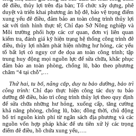
đê điều, thủy lợi trên địa bàn; Tổ chức xây dựng, phê
duyệt và triển khai phương án hộ đê, bảo vệ trọng điểm
xung yếu đê điều, đảm bảo an toàn công trình thủy lợi
sát với tình hình thực tế; Chỉ đạo Sở Nông nghiệp và
Môi trường phối hợp các cơ quan, đơn vị liên quan
kiểm tra, đánh giá kỹ hiện trạng hệ thống công trình đê
điều, thủy lợi nhằm phát hiện những hư hỏng, các yếu
tố bất lợi có nguy cơ đe dọa an toàn công trình; tập
trung
huy động mọi nguồn lực để sửa chữa, khắc phục
đảm bảo an toàn phòng, chống lũ, bão theo phương
châm “4 tại chỗ”,…
Thứ hai, tu bổ, nâng cấp, duy tu bảo dưỡng, bảo trì
công trình:
Chỉ đạo thực hiện công tác duy tu bảo
dưỡng đê điều, bảo trì công trình thủy lợi theo quy định
để sửa chữa những hư hỏng, xuống cấp, tăng cường
khả năng phòng, chống lũ, bão; đồng thời, chủ động
bố trí nguồn kinh phí từ ngân sách địa phương và các
nguồn vốn hợp pháp khác để ưu tiên xử lý các trọng
điểm đê điều, hồ chứa xung yếu,….