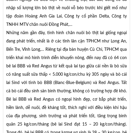
nhập số lượng lớn bò thịt về nuôi vỗ béo trước khi giết mổ như
tập đoàn Hoàng Anh Gia Lai, Công ty cổ phần Delta, Công ty
TNHH MTV chăn nuôi Đồng Phát,…
Những năm gần đây, tình hình chăn nuôi bò thịt lai giống ngoại
đang phát triển, nhất là ở các tỉnh lân cận TPHCM như Long An,
Bến Tre, Vĩnh Long,… Riêng tại địa bàn huyện Củ Chi, TPHCM qua
triển khai mô hình trình diễn khuyến nông, đến nay đã có 64 con
bê lai BBB và Red Angus từ kết quả lai tạo giữa cái nền là bò sữa
có năng suất sữa thấp < 5.000 kg/con/chu kỳ 305 ngày và bò cái
lai Sind với tinh bò BBB (Blanc-Blue-Belgium) và Red Angus. Tất
cả bò cái đều sinh sản bình thường, không có trường hợp đẻ khó.
Bê lai BBB và Red Angus có ngoại hình đẹp, cơ bắp phát triển,
hiền lành, dễ nuôi, đề kháng tốt, thích nghi với điều kiện khí hậu
của địa phương, sinh trưởng và phát triển tốt, tăng trọng bình
quân 25 kg/con/tháng (bê lai Sind đạt 15 – 20 kg/con/tháng).
Trong đó, bê lai BBB có trọng lượng sơ sinh là 28 – 30 kg/con, bê