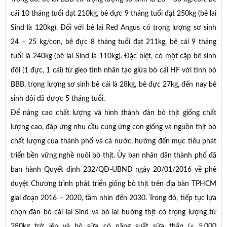
cái 10 tháng tuổi đạt 210kg, bê đực 9 tháng tuổi đạt 250kg (bê lai
Sind là 120kg). Đối với bê lai Red Angus có trọng lượng sơ sinh
24 – 25 kg/con, bê đực 8 tháng tuổi đạt 211kg, bê cái 9 tháng
tuổi là 240kg (bê lai Sind là 110kg). Đặc biệt, có một cặp bê sinh
đôi (1 đực, 1 cái) từ gieo tinh nhân tạo giữa bò cái HF với tinh bò
BBB, trọng lượng sơ sinh bê cái là 28kg, bê đực 27kg, đến nay bê
sinh đôi đã được 5 tháng tuổi.
Để nâng cao chất lượng và hình thành đàn bò thịt giống chất
lượng cao, đáp ứng nhu cầu cung ứng con giống và nguồn thịt bò
chất lượng của thành phố và cả nước, hướng đến mục tiêu phát
triển bền vững nghề nuôi bò thịt. Ủy ban nhân dân thành phố đã
ban hành Quyết định 232/QĐ-UBND ngày 20/01/2016 về phê
duyệt Chương trình phát triển giống bò thịt trên địa bàn TPHCM
giai đoạn 2016 – 2020, tầm nhìn đến 2030. Trong đó, tiếp tục lựa
chọn đàn bò cái lai Sind và bò lai hướng thịt có trọng lượng từ
280kg trở lên và bò sữa có năng suất sữa thấp (< 5.000