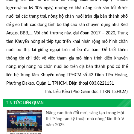
kg/con/chu kỳ 305 ngày) nhưng có khả năng sinh sản tốt được
nuôi tại các trang trại, nông hộ chăn nuôi trên địa bàn thành phố
để gieo tinh các dòng tinh bò thịt cao sản chuyên dụng như Red
Angus, BBB,…. Với chủ trương này, giai đoạn 2017 – 2020, Trung
tâm Khuyến nông sẽ tiếp tục triển khai nhân rộng mô hình chăn
nuôi bò thịt lai giống ngoại trên nhiều địa bàn. Để biết thêm
thông tin chi tiết về việc tham gia mô hình trình diễn khuyến
nông, mọi nông hộ chăn nuôi bò trên địa bàn thành phố có thể
liên hệ Trung tâm Khuyến nông TPHCM số 43 Đinh Tiên Hoàng,
Phường Đakao, Quận 1, TPHCM. Điện thoại 083.8221131
ThS. Liễu Kiều (Phó Giám đốc TTKN Tp.HCM)
TIN TỨC LIÊN QUAN
Nâng cao tính đổi mới, sáng tạo trong Hội
thi “Sáng tạo kỹ thuật nhà nông” lần thứ V-
năm 2025