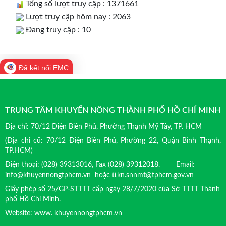
Tổng số lượt truy cập : 1371661
Lượt truy cập hôm nay : 2063
Đang truy cập : 10
Đã kết nối EMC
TRUNG TÂM KHUYẾN NÔNG THÀNH PHỐ HỒ CHÍ MINH
Địa chỉ: 70/12 Điện Biên Phủ, Phường Thạnh Mỹ Tây, TP. HCM
(Địa chỉ cũ: 70/12 Điện Biên Phủ, Phường 22, Quận Bình Thạnh,
TP.HCM)
Điện thoại: (028) 39313016, Fax (028) 39312018. Email:
info@khuyennongtphcm.vn hoặc ttkn.snnmt@tphcm.gov.vn
Giấy phép số 25/GP-STTTT cấp ngày 28/7/2020 của Sở TTTT Thành
phố Hồ Chí Minh.
Website: www. khuyennongtphcm.vn