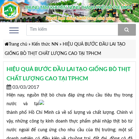
Trang chủ
»
Kiến thức NN
»
HIỆU QUẢ BƯỚC ĐẦU LAI TẠO
GIỐNG BÒ THỊT CHẤT LƯỢNG CAO TẠI TPHCM
HIỆU QUẢ BƯỚC ĐẦU LAI TẠO GIỐNG BÒ THỊT
CHẤT LƯỢNG CAO TẠI TPHCM
03/03/2017
Hiện nay, nguồn thịt bò chưa đáp ứng nhu cầu tiêu th
ụ trong
nước và tại
thành phố Hồ Chí Minh cả về số lượng và chất lượng. Chính vì
vậy, những công ty kinh doanh thực phẩm phải nhập thịt bò từ
nước ngoài để cung ứng cho nhu cầu của thị trường; một số
doanh nghiệp có điều kiện về chuồng trại, đất đai, đồng cỏ đã