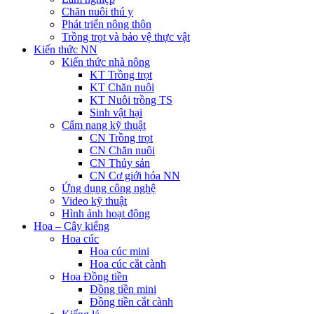
Chăn nuôi thú y
Phát triển nông thôn
Trồng trọt và bảo vệ thực vật
Kiến thức NN
Kiến thức nhà nông
KT Trồng trọt
KT Chăn nuôi
KT Nuôi trồng TS
Sinh vật hại
Cẩm nang kỹ thuật
CN Trồng trọt
CN Chăn nuôi
CN Thủy sản
CN Cơ giới hóa NN
Ứng dụng công nghệ
Video kỹ thuật
Hình ảnh hoạt động
Hoa – Cây kiểng
Hoa cúc
Hoa cúc mini
Hoa cúc cắt cành
Hoa Đồng tiền
Đồng tiền mini
Đồng tiền cắt cành