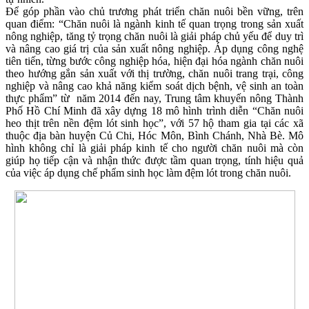
Để góp phần vào chủ trương phát triển chăn nuôi bền vững, trên
quan điểm: “Chăn nuôi là ngành kinh tế quan trọng trong sản xuất
nông nghiệp, tăng tỷ trọng chăn nuôi là giải pháp chủ yếu để duy trì
và nâng cao giá trị của sản xuất nông nghiệp. Áp dụng công nghệ
tiên tiến, từng bước công nghiệp hóa, hiện đại hóa ngành chăn nuôi
theo hướng gắn sản xuất với thị trường, chăn nuôi trang trại, công
nghiệp và nâng cao khả năng kiểm soát dịch bệnh, vệ sinh an toàn
thực phẩm” từ năm 2014 đến nay, Trung tâm khuyến nông Thành
Phố Hồ Chí Minh đã xây dựng 18 mô hình trình diễn “Chăn nuôi
heo thịt trên nền đệm lót sinh học”, với 57 hộ tham gia tại các xã
thuộc địa bàn huyện Củ Chi, Hóc Môn, Bình Chánh, Nhà Bè. Mô
hình không chỉ là giải pháp kinh tế cho người chăn nuôi mà còn
giúp họ tiếp cận và nhận thức được tầm quan trọng, tính hiệu quả
của việc áp dụng chế phẩm sinh học làm đệm lót trong chăn nuôi.