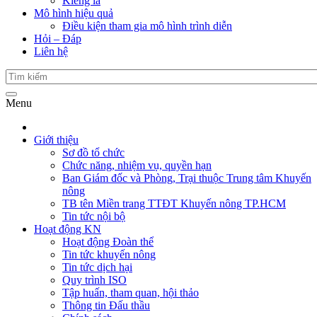
Kiểng lá
Mô hình hiệu quả
Điều kiện tham gia mô hình trình diễn
Hỏi – Đáp
Liên hệ
Menu
Giới thiệu
Sơ đồ tổ chức
Chức năng, nhiệm vụ, quyền hạn
Ban Giám đốc và Phòng, Trại thuộc Trung tâm Khuyến
nông
TB tên Miền trang TTĐT Khuyến nông TP.HCM
Tin tức nội bộ
Hoạt động KN
Hoạt động Đoàn thể
Tin tức khuyến nông
Tin tức dịch hại
Quy trình ISO
Tập huấn, tham quan, hội thảo
Thông tin Đấu thầu