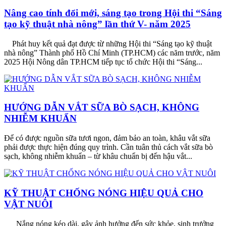
Nâng cao tính đổi mới, sáng tạo trong Hội thi “Sáng
tạo kỹ thuật nhà nông” lần thứ V- năm 2025
Phát huy kết quả đạt được từ những Hội thi “Sáng tạo kỹ thuật
nhà nông” Thành phố Hồ Chí Minh (TP.HCM) các năm trước, năm
2025 Hội Nông dân TP.HCM tiếp tục tổ chức Hội thi “Sáng...
HƯỚNG DẪN VẮT SỮA BÒ SẠCH, KHÔNG
NHIỄM KHUẨN
Để có được nguồn sữa tươi ngon, đảm bảo an toàn, khâu vắt sữa
phải được thực hiện đúng quy trình. Cần tuân thủ cách vắt sữa bò
sạch, không nhiễm khuẩn – từ khâu chuẩn bị đến hậu vắt...
KỸ THUẬT CHỐNG NÓNG HIỆU QUẢ CHO
VẬT NUÔI
Nắng nóng kéo dài, gây ảnh hưởng đến sức khỏe, sinh trưởng