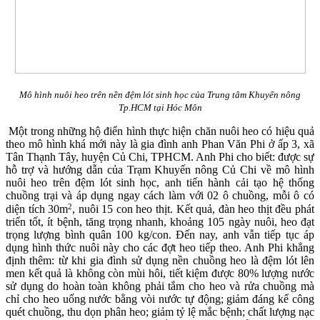
Mô hình nuôi heo trên nền đệm lót sinh học của Trung tâm Khuyến nông
Tp.HCM tại Hóc Môn
Một trong những hộ điển hình thực hiện chăn nuôi heo có hiệu quả
theo mô hình khá mới này là gia đình anh Phan Văn Phi ở ấp 3, xã
Tân Thạnh Tây, huyện Củ Chi, TPHCM. Anh Phi cho biết: được sự
hỗ trợ và hướng dẫn của Trạm Khuyến nông Củ Chi về mô hình
nuôi heo trên đệm lót sinh học, anh tiến hành cải tạo hệ thống
chuồng trại và áp dụng ngay cách làm với 02 ô chuồng, mỗi ô có
2
diện tích 30m
, nuôi 15 con heo thịt. Kết quả, đàn heo thịt đều phát
triển tốt, ít bệnh, tăng trọng nhanh, khoảng 105 ngày nuôi, heo đạt
trọng lượng bình quân 100 kg/con. Đến nay, anh vẫn tiếp tục áp
dụng hình thức nuôi này cho các đợt heo tiếp theo. Anh Phi khẳng
định thêm: từ khi gia đình sử dụng nền chuồng heo là đệm lót lên
men kết quả là không còn mùi hôi, tiết kiệm được 80% lượng nước
sử dụng do hoàn toàn không phải tắm cho heo và rửa chuồng mà
chỉ cho heo uống nước bằng vòi nước tự động; giảm đáng kể công
quét chuồng, thu dọn phân heo; giảm tỷ lệ mắc bệnh; chất lượng nạc