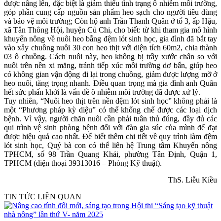
được nâng lên, đặc biệt là giảm thiểu tình trạng ô nhiễm môi trường,
góp phần cung cấp nguồn sản phẩm heo sạch cho người tiêu dùng
và bảo vệ môi trường; Còn hộ anh Trần Thanh Quân ở tổ 3, ấp Hậu,
xã Tân Thông Hội, huyện Củ Chi, cho biết: từ khi tham gia mô hình
khuyến nông về nuôi heo bằng đệm lót sinh học, gia đình đã bắt tay
vào xây chuồng nuôi 30 con heo thịt với diện tích 60m2, chia thành
03 ô chuồng. Cách nuôi này, heo không bị trầy xước chân so với
nuôi trên nền xi măng, tránh tiếp xúc môi trường dơ bẩn, giúp heo
có không gian vận động đi lại trong chuồng, giảm được lượng mỡ ở
heo nuôi, tăng trọng nhanh. Điều quan trọng mà gia đình anh Quân
hết sức phấn khởi là vấn đề ô nhiễm môi trường đã được xử lý.
Tuy nhiên, “Nuôi heo thịt trên nền đệm lót sinh học” không phải là
một “Phương pháp kỳ diệu” có thể khống chế được các loại dịch
bệnh. Vì vậy, người chăn nuôi cần phải tuân thủ đúng, đầy đủ các
qui trình vệ sinh phòng bệnh đối với đàn gia súc của mình để đạt
được hiệu quả cao nhất. Để biết thêm chi tiết về quy trình làm đệm
lót sinh học, Quý bà con có thể liên hệ Trung tâm Khuyến nông
TPHCM, số 98 Trần Quang Khải, phường Tân Định, Quận 1,
TPHCM (điện thoại 39313016 – Phòng Kỹ thuật).
ThS. Liễu Kiều
TIN TỨC LIÊN QUAN