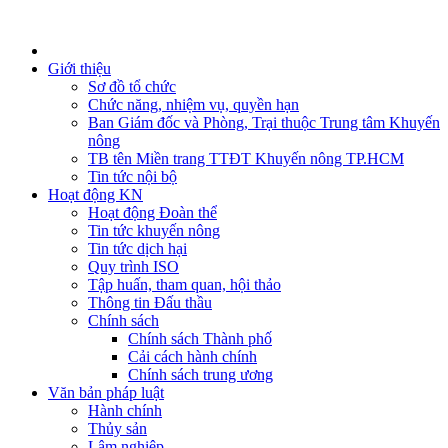
Giới thiệu
Sơ đồ tổ chức
Chức năng, nhiệm vụ, quyền hạn
Ban Giám đốc và Phòng, Trại thuộc Trung tâm Khuyến
nông
TB tên Miền trang TTĐT Khuyến nông TP.HCM
Tin tức nội bộ
Hoạt động KN
Hoạt động Đoàn thể
Tin tức khuyến nông
Tin tức dịch hại
Quy trình ISO
Tập huấn, tham quan, hội thảo
Thông tin Đấu thầu
Chính sách
Chính sách Thành phố
Cải cách hành chính
Chính sách trung ương
Văn bản pháp luật
Hành chính
Thủy sản
Lâm nghiệp