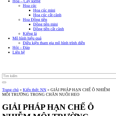
Hoa – Cây kiểng
Hoa cúc
Hoa cúc mini
Hoa cúc cắt cành
Hoa Đồng tiền
Đồng tiền mini
Đồng tiền cắt cành
Kiểng lá
Mô hình hiệu quả
Điều kiện tham gia mô hình trình diễn
Hỏi – Đáp
Liên hệ
Trang chủ
»
Kiến thức NN
»
GIẢI PHÁP HẠN CHẾ Ô NHIỄM
MÔI TRƯỜNG TRONG CHĂN NUÔI HEO
GIẢI PHÁP HẠN CHẾ Ô