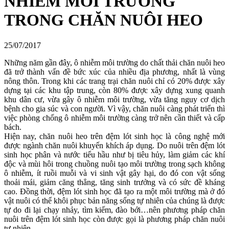
NHIỄM MÔI TRƯỜNG
TRONG CHĂN NUÔI HEO
25/07/2017
Những năm gần đây, ô nhiễm môi trường do chất thải chăn nuôi heo
đã trở thành vấn đề bức xúc của nhiều địa phương, nhất là vùng
nông thôn. Trong khi các trang trại chăn nuôi chỉ có 20% được xây
dựng tại các khu tập trung, còn 80% được xây dựng xung quanh
khu dân cư, vừa gây ô nhiễm môi trường, vừa tăng nguy cơ dịch
bệnh cho gia súc và con người. Vì vậy, chăn nuôi càng phát triển thì
việc phòng chống ô nhiễm môi trường càng trở nên cần thiết và cấp
bách.
Hiện nay, chăn nuôi heo trên đệm lót sinh học là công nghệ mới
được ngành chăn nuôi khuyến khích áp dụng. Do nuôi trên đệm lót
sinh học phân và nước tiểu hầu như bị tiêu hủy, làm giảm các khí
độc và mùi hôi trong chuồng nuôi tạo môi trường trong sạch không
ô nhiễm, ít ruồi muỗi và vi sinh vật gây hại, do đó con vật sống
thoải mái, giảm căng thẳng, tăng sinh trưởng và có sức đề kháng
cao. Đồng thời, đệm lót sinh học đã tạo ra một môi trường mà ở đó
vật nuôi có thể khôi phục bản năng sống tự nhiên của chúng là được
tự do đi lại chạy nhảy, tìm kiếm, đào bới…nên phương pháp chăn
nuôi trên đệm lót sinh học còn được gọi là phương pháp chăn nuôi
tự nhiên.