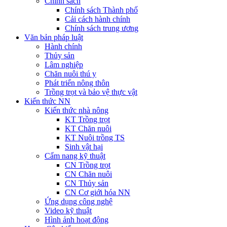
Chính sách
Chính sách Thành phố
Cải cách hành chính
Chính sách trung ương
Văn bản pháp luật
Hành chính
Thủy sản
Lâm nghiệp
Chăn nuôi thú y
Phát triển nông thôn
Trồng trọt và bảo vệ thực vật
Kiến thức NN
Kiến thức nhà nông
KT Trồng trọt
KT Chăn nuôi
KT Nuôi trồng TS
Sinh vật hại
Cẩm nang kỹ thuật
CN Trồng trọt
CN Chăn nuôi
CN Thủy sản
CN Cơ giới hóa NN
Ứng dụng công nghệ
Video kỹ thuật
Hình ảnh hoạt động