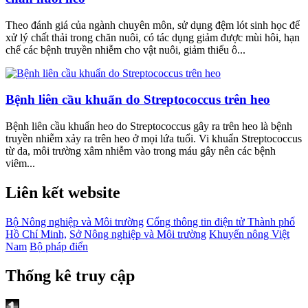
Theo đánh giá của ngành chuyên môn, sử dụng đệm lót sinh học để
xử lý chất thải trong chăn nuôi, có tác dụng giảm được mùi hôi, hạn
chế các bệnh truyền nhiễm cho vật nuôi, giảm thiểu ô...
Bệnh liên cầu khuẩn do Streptococcus trên heo
Bệnh liên cầu khuẩn heo do Streptococcus gây ra trên heo là bệnh
truyền nhiễm xảy ra trên heo ở mọi lứa tuổi. Vi khuẩn Streptococcus
từ da, môi trường xâm nhiễm vào trong máu gây nên các bệnh
viêm...
Liên kết website
Bộ Nông nghiệp và Môi trường
Cổng thông tin điện tử Thành phố
Hồ Chí Minh,
Sở Nông nghiệp và Môi trường
Khuyến nông Việt
Nam
Bộ pháp điển
Thống kê truy cập