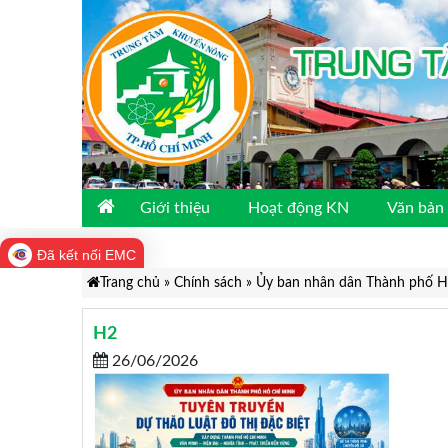
Giới thiệu
Hoạt động KN
Văn bản 
Đã kết nối EMC
Trang chủ
»
Chính sách
»
Ủy ban nhân dân Thành phố Hồ 
H2
26/06/2026