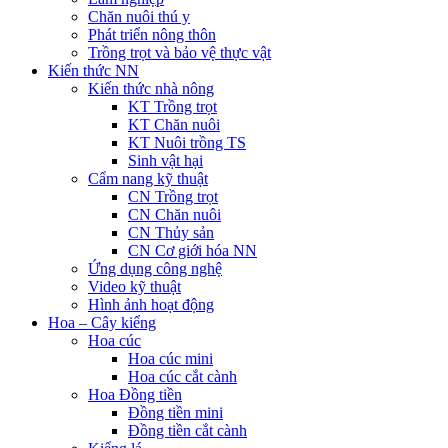
Chăn nuôi thú y
Phát triển nông thôn
Trồng trọt và bảo vệ thực vật
Kiến thức NN
Kiến thức nhà nông
KT Trồng trọt
KT Chăn nuôi
KT Nuôi trồng TS
Sinh vật hại
Cẩm nang kỹ thuật
CN Trồng trọt
CN Chăn nuôi
CN Thủy sản
CN Cơ giới hóa NN
Ứng dụng công nghệ
Video kỹ thuật
Hình ảnh hoạt động
Hoa – Cây kiểng
Hoa cúc
Hoa cúc mini
Hoa cúc cắt cành
Hoa Đồng tiền
Đồng tiền mini
Đồng tiền cắt cành