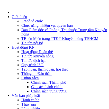
Giới thiệu
Sơ đồ tổ chức
Chức năng, nhiệm vụ, quyền hạn
Ban Giám đốc và Phòng, Trại thuộc Trung tâm Khuyến
nông
TB tên Miền trang TTĐT Khuyến nông TP.HCM
Tin tức nội bộ
Hoạt động KN
Hoạt động Đoàn thể
Tin tức khuyến nông
Tin tức dịch hại
Quy trình ISO
Tập huấn, tham quan, hội thảo
Thông tin Đấu thầu
Chính sách
Chính sách Thành phố
Cải cách hành chính
Chính sách trung ương
Văn bản pháp luật
Hành chính
Thủy sản
Lâm nghiệp