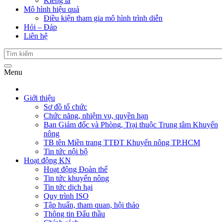
Kiểng lá
Mô hình hiệu quả
Điều kiện tham gia mô hình trình diễn
Hỏi – Đáp
Liên hệ
Menu
Giới thiệu
Sơ đồ tổ chức
Chức năng, nhiệm vụ, quyền hạn
Ban Giám đốc và Phòng, Trại thuộc Trung tâm Khuyến
nông
TB tên Miền trang TTĐT Khuyến nông TP.HCM
Tin tức nội bộ
Hoạt động KN
Hoạt động Đoàn thể
Tin tức khuyến nông
Tin tức dịch hại
Quy trình ISO
Tập huấn, tham quan, hội thảo
Thông tin Đấu thầu