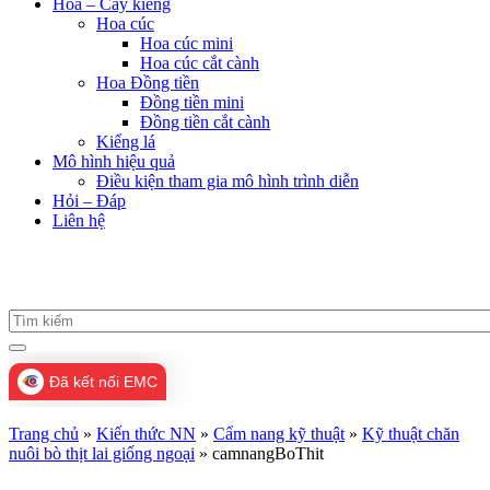
Hoa – Cây kiểng
Hoa cúc
Hoa cúc mini
Hoa cúc cắt cành
Hoa Đồng tiền
Đồng tiền mini
Đồng tiền cắt cành
Kiểng lá
Mô hình hiệu quả
Điều kiện tham gia mô hình trình diễn
Hỏi – Đáp
Liên hệ
Đã kết nối EMC
Trang chủ
»
Kiến thức NN
»
Cẩm nang kỹ thuật
»
Kỹ thuật chăn
nuôi bò thịt lai giống ngoại
»
camnangBoThit