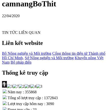
camnangBoThit
22/04/2020
TIN TỨC LIÊN QUAN
Liên kết website
Bộ Nông nghiệp và Môi trường
Cổng thông tin điện tử Thành phố
Hồ Chí Minh,
Sở Nông nghiệp và Môi trường
Khuyến nông Việt
Nam
Bộ pháp điển
Thống kê truy cập
Năm nay : 355868
Tổng số lượt truy cập : 1372843
Lượt truy cập hôm nay : 3090
Đang truy cập : 23