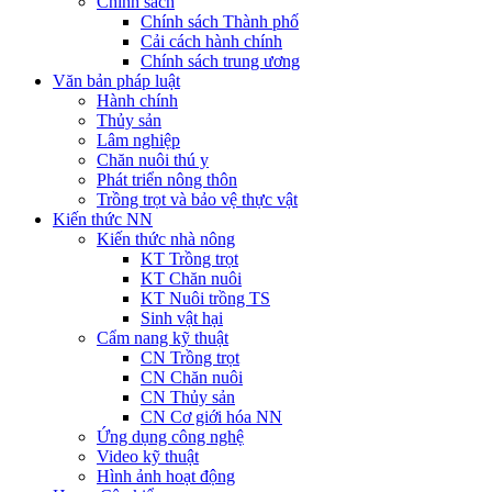
Chính sách
Chính sách Thành phố
Cải cách hành chính
Chính sách trung ương
Văn bản pháp luật
Hành chính
Thủy sản
Lâm nghiệp
Chăn nuôi thú y
Phát triển nông thôn
Trồng trọt và bảo vệ thực vật
Kiến thức NN
Kiến thức nhà nông
KT Trồng trọt
KT Chăn nuôi
KT Nuôi trồng TS
Sinh vật hại
Cẩm nang kỹ thuật
CN Trồng trọt
CN Chăn nuôi
CN Thủy sản
CN Cơ giới hóa NN
Ứng dụng công nghệ
Video kỹ thuật
Hình ảnh hoạt động