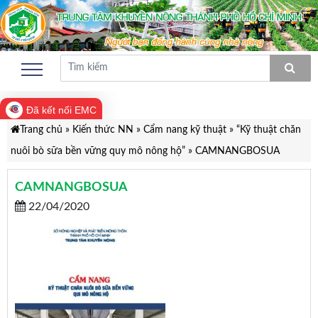
Đã kết nối EMC
Trang chủ
»
Kiến thức NN
»
Cẩm nang kỹ thuật
»
“Kỹ thuật chăn
nuôi bò sữa bền vững quy mô nông hộ”
»
CAMNANGBOSUA
CAMNANGBOSUA
22/04/2020