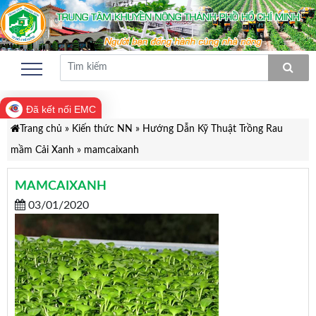
Đã kết nối EMC
Trang chủ
»
Kiến thức NN
»
Hướng Dẫn Kỹ Thuật Trồng Rau
mầm Cải Xanh
»
mamcaixanh
MAMCAIXANH
03/01/2020