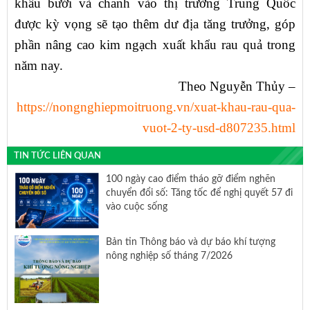
khẩu bưởi và chanh vào thị trường Trung Quốc
được kỳ vọng sẽ tạo thêm dư địa tăng trưởng, góp
phần nâng cao kim ngạch xuất khẩu rau quả trong
năm nay.
Theo Nguyễn Thủy –
https://nongnghiepmoitruong.vn/xuat-khau-rau-qua-
vuot-2-ty-usd-d807235.html
TIN TỨC LIÊN QUAN
100 ngày cao điểm tháo gỡ điểm nghẽn
chuyển đổi số: Tăng tốc để nghị quyết 57 đi
vào cuộc sống
Bản tin Thông báo và dự báo khí tượng
nông nghiệp số tháng 7/2026