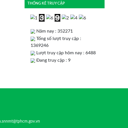
THỐNG KÊ TRUY CẬP
Năm nay : 352271
Tổng số lượt truy cập :
1369246
Lượt truy cập hôm nay : 6488
Đang truy cập : 9
n.snnmt@tphcm.gov.vn