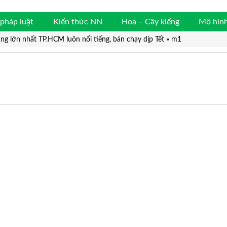
pháp luật
Kiến thức NN
Hoa – Cây kiểng
Mô hình
àng lớn nhất TP.HCM luôn nổi tiếng, bán chạy dịp Tết
»
m1