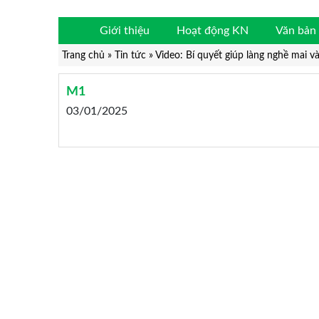
Giới thiệu
Hoạt động KN
Văn bản 
Trang chủ
»
Tin tức
»
Video: Bí quyết giúp làng nghề mai v
M1
03/01/2025