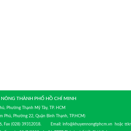
 NÔNG THÀNH PHỐ HỒ CHÍ MINH
 Phủ, Phường Thạnh Mỹ Tây, TP. HCM
iên Phủ, Phường 22, Quận Bình Thạnh, TP.HCM)
016, Fax (028) 39312018. Email: info@khuyennongtphcm.vn hoặc ttk