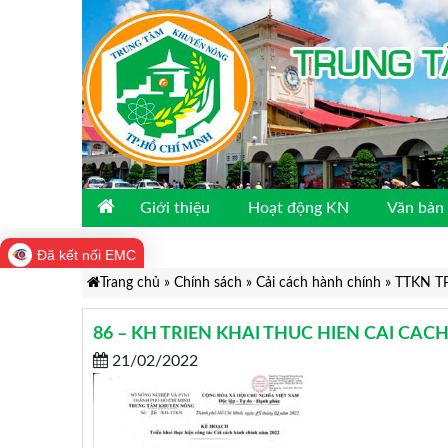
Giới thiệu
Hoạt động KN
Văn bản 
Đã kết nối EMC
Trang chủ
»
Chính sách
»
Cải cách hành chính
»
TTKN TP
86 – KH TRIEN KHAI THUC HIEN CAI CA
21/02/2022