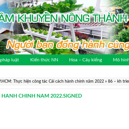
pháp luật
Kiến thức NN
Hoa – Cây kiểng
Mô hình
.HCM: Thực hiện công tác Cải cách hành chính năm 2022
»
86 – kh tri
CH HANH CHINH NAM 2022.SIGNED