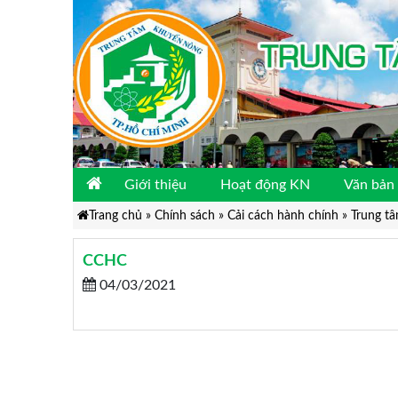
Giới thiệu
Hoạt động KN
Văn bản 
Trang chủ
»
Chính sách
»
Cải cách hành chính
»
Trung tâ
CCHC
04/03/2021