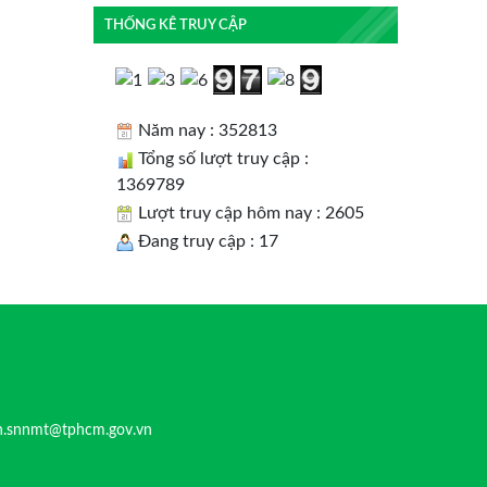
THỐNG KÊ TRUY CẬP
Năm nay : 352813
Tổng số lượt truy cập :
1369789
Lượt truy cập hôm nay : 2605
Đang truy cập : 17
n.snnmt@tphcm.gov.vn