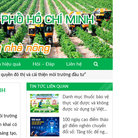
 hiệu quả
Hỏi – Đáp
Liên hệ
uyền đô thị và cải thiện môi trường đầu tư”
TIN TỨC LIÊN QUAN
NH
Danh mục thuốc bảo vệ
thực vật được và không
được sử dụng tại Việt
Nam
i trường
100 ngày cao điểm tháo
n khai có
gỡ điểm nghẽn chuyển
đổi số: Tăng tốc để nghị
sáng tạo,