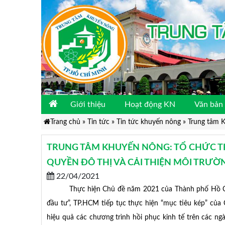
Giới thiệu
Hoạt động KN
Văn bản 
Trang chủ
»
Tin tức
»
Tin tức khuyến nông
»
Trung tâm K
TRUNG TÂM KHUYẾN NÔNG: TỔ CHỨC T
QUYỀN ĐÔ THỊ VÀ CẢI THIỆN MÔI TRƯỜ
22/04/2021
Thực hiện Chủ đề năm 2021 của Thành phố Hồ Chí Mi
đầu tư”, TP.HCM tiếp tục thực hiện “mục tiêu kép” của 
hiệu quả các chương trình hồi phục kinh tế trên các ng