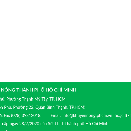
 NÔNG THÀNH PHỐ HỒ CHÍ MINH
 Phủ, Phường Thạnh Mỹ Tây, TP. HCM
iên Phủ, Phường 22, Quận Bình Thạnh, TP.HCM)
016, Fax (028) 39312018. Email: info@khuyennongtphcm.vn hoặc ttk
T cấp ngày 28/7/2020 của Sở TTTT Thành phố Hồ Chí Minh.