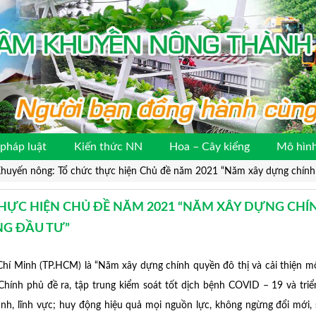
pháp luật
Kiến thức NN
Hoa – Cây kiểng
Mô hình
huyến nông: Tổ chức thực hiện Chủ đề năm 2021 “Năm xây dựng chính q
HỰC HIỆN CHỦ ĐỀ NĂM 2021 “NĂM XÂY DỰNG CHÍ
NG ĐẦU TƯ”
nh (TP.HCM) là “Năm xây dựng chính quyền đô thị và cải thiện mô
Chính phủ đề ra, tập trung kiểm soát tốt dịch bệnh COVID – 19 và triể
ành, lĩnh vực; huy động hiệu quả mọi nguồn lực, không ngừng đổi mới, 