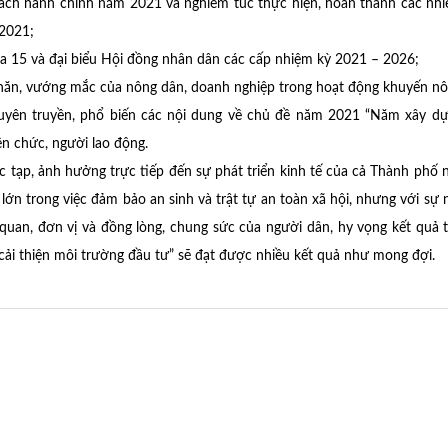
cách hành chính năm 2021 và nghiêm túc thực hiện, hoàn thành các nh
 2021;
óa 15 và đại biểu Hội đồng nhân dân các cấp nhiệm kỳ 2021 – 2026;
 khăn, vướng mắc của nông dân, doanh nghiệp trong hoạt động khuyến nô
 tuyên truyền, phổ biến các nội dung về chủ đề năm 2021 “Năm xây d
ên chức, người lao động.
ạp, ảnh hưởng trực tiếp đến sự phát triển kinh tế của cả Thành phố 
lớn trong việc đảm bảo an sinh và trật tự an toàn xã hội, nhưng với sự n
 quan, đơn vị và đồng lòng, chung sức của người dân, hy vọng kết quả 
ải thiện môi trường đầu tư” sẽ đạt được nhiều kết quả như mong đợi.