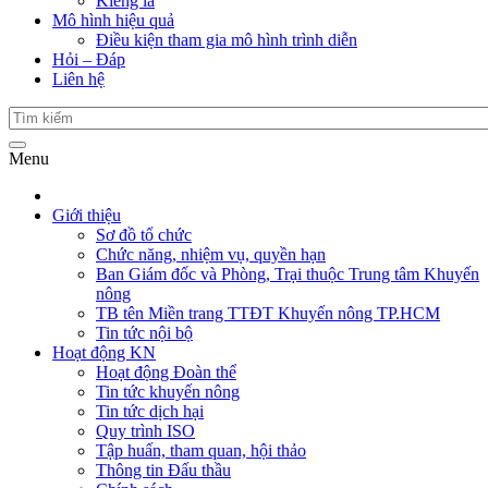
Kiểng lá
Mô hình hiệu quả
Điều kiện tham gia mô hình trình diễn
Hỏi – Đáp
Liên hệ
Menu
Giới thiệu
Sơ đồ tổ chức
Chức năng, nhiệm vụ, quyền hạn
Ban Giám đốc và Phòng, Trại thuộc Trung tâm Khuyến
nông
TB tên Miền trang TTĐT Khuyến nông TP.HCM
Tin tức nội bộ
Hoạt động KN
Hoạt động Đoàn thể
Tin tức khuyến nông
Tin tức dịch hại
Quy trình ISO
Tập huấn, tham quan, hội thảo
Thông tin Đấu thầu