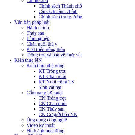
Chính sách
Chính sách Thành phố
Cải cách hành chính
Chính sách trung ương
Văn bản pháp luật
Hành chính
Thủy sản
Lâm nghiệp
Chăn nuôi thú y
Phát triển nông thôn
Trồng trọt và bảo vệ thực vật
Kiến thức NN
Kiến thức nhà nông
KT Trồng trọt
KT Chăn nuôi
KT Nuôi trồng TS
Sinh vật hại
Cẩm nang kỹ thuật
CN Trồng trọt
CN Chăn nuôi
CN Thủy sản
CN Cơ giới hóa NN
Ứng dụng công nghệ
Video kỹ thuật
Hình ảnh hoạt động