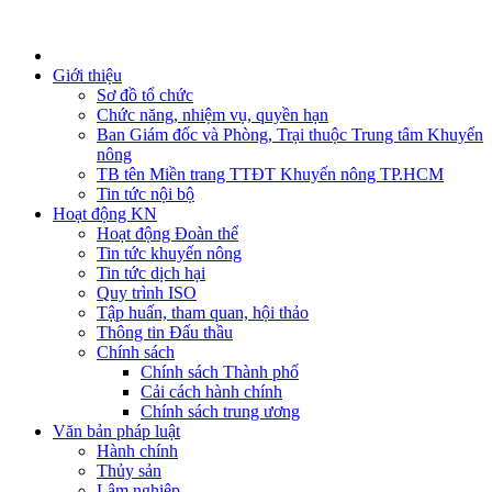
Giới thiệu
Sơ đồ tổ chức
Chức năng, nhiệm vụ, quyền hạn
Ban Giám đốc và Phòng, Trại thuộc Trung tâm Khuyến
nông
TB tên Miền trang TTĐT Khuyến nông TP.HCM
Tin tức nội bộ
Hoạt động KN
Hoạt động Đoàn thể
Tin tức khuyến nông
Tin tức dịch hại
Quy trình ISO
Tập huấn, tham quan, hội thảo
Thông tin Đấu thầu
Chính sách
Chính sách Thành phố
Cải cách hành chính
Chính sách trung ương
Văn bản pháp luật
Hành chính
Thủy sản
Lâm nghiệp