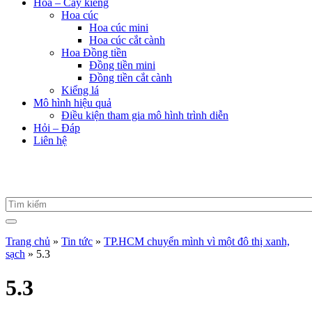
Hoa – Cây kiểng
Hoa cúc
Hoa cúc mini
Hoa cúc cắt cành
Hoa Đồng tiền
Đồng tiền mini
Đồng tiền cắt cành
Kiểng lá
Mô hình hiệu quả
Điều kiện tham gia mô hình trình diễn
Hỏi – Đáp
Liên hệ
Trang chủ
»
Tin tức
»
TP.HCM chuyển mình vì một đô thị xanh,
sạch
»
5.3
5.3