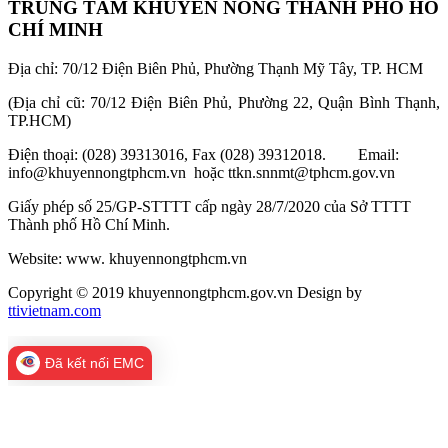
TRUNG TÂM KHUYẾN NÔNG THÀNH PHỐ HỒ
CHÍ MINH
Địa chỉ: 70/12 Điện Biên Phủ, Phường Thạnh Mỹ Tây, TP. HCM
(Địa chỉ cũ: 70/12 Điện Biên Phủ, Phường 22, Quận Bình Thạnh,
TP.HCM)
Điện thoại: (028) 39313016, Fax (028) 39312018. Email:
info@khuyennongtphcm.vn hoặc ttkn.snnmt@tphcm.gov.vn
Giấy phép số 25/GP-STTTT cấp ngày 28/7/2020 của Sở TTTT
Thành phố Hồ Chí Minh.
Website: www. khuyennongtphcm.vn
Copyright © 2019 khuyennongtphcm.gov.vn Design by
ttivietnam.com
Đã kết nối EMC