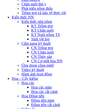
Chăn nuôi thú y
Phát triển nông thôn
Trồng trọt và bảo vệ thực vật
Kiến thức NN
Kiến thức nhà nông
KT Trồng trọt
KT Chăn nuôi
KT Nuôi trồng TS
Sinh vật hại
Cẩm nang kỹ thuật
CN Trồng trọt
CN Chăn nuôi
CN Thủy sản
CN Cơ giới hóa NN
Ứng dụng công nghệ
Video kỹ thuật
Hình ảnh hoạt động
Hoa – Cây kiểng
Hoa cúc
Hoa cúc mini
Hoa cúc cắt cành
Hoa Đồng tiền
Đồng tiền mini
Đồng tiền cắt cành