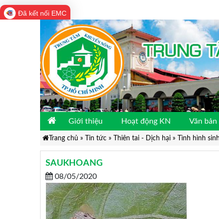
Đã kết nối EMC
Giới thiệu
Hoạt động KN
Văn bản 
Trang chủ
»
Tin tức
»
Thiên tai - Dịch hại
»
Tình hình sin
SAUKHOANG
08/05/2020