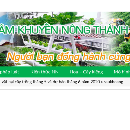
pháp luật
Kiến thức NN
Hoa – Cây kiểng
Mô hình
h vật hại cây trồng tháng 5 và dự báo tháng 6 năm 2020
»
saukhoang