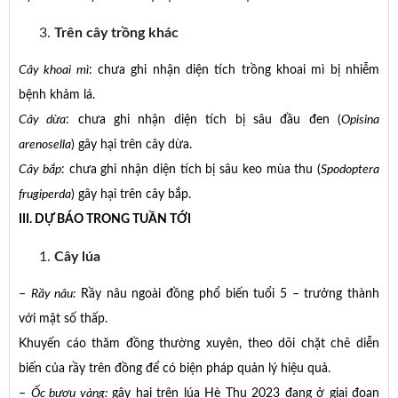
Trên cây trồng khác
Cây khoai mì
: chưa ghi nhận diện tích trồng khoai mì bị nhiễm
bệnh khảm lá.
Cây dừa
: chưa ghi nhận diện tích bị sâu đầu đen (
Opisina
arenosella
) gây hại trên cây dừa.
Cây bắp
: chưa ghi nhận diện tích bị sâu keo mùa thu (
Spodoptera
frugiperda
) gây hại trên cây bắp.
III. DỰ BÁO TRONG TUẦN TỚI
C
ây lúa
–
Rầy nâu:
Rầy nâu ngoài đồng phổ biến tuổi 5 – trưởng thành
với mật số thấp.
Khuyến cáo thăm đồng thường xuyên, theo dõi chặt chẽ diễn
biến của rầy trên đồng để có biện pháp quản lý hiệu quả.
–
Ốc bươu vàng:
gây hại trên lúa Hè Thu 2023 đang ở giai đoạn