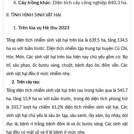
Cây trồng khác
: Diện tích cây công nghiệp 840,3 ha.
II. TÌNH HÌNH SINH VẬT HẠI
Trên lúa vụ Hè thu 2023
Tổng diện tích nhiễm sinh vật hại trên lúa là 639,5 ha, tăng 134,5
ha so với tuần trước. Diện tích nhiễm tập trung tại huyện Củ Chi,
Hóc Môn. Các sinh vật hại trên lúa hiện nay chủ yếu gồm có: Bọ
trĩ, sâu phao, ốc bươu vàng, chuột, bệnh đạo ôn, đốm vằn. Các
sinh vật hại đều ở mức nhiễm nhẹ.
2. Trên cây rau:
Tổng diện tích nhiễm sinh vật hại trên rau trong tuần qua là 545,7
ha, tăng 15,9 ha so với tuần trước, trong đó diện tích phòng trừ
là 333,7 lượt ha chiếm 61,2% diện tích nhiễm sinh vật hại. Các
sinh vật hại chủ yếu là sâu ăn tạp, sâu xanh, rầy xám, bọ nhảy, dòi
đục lá, bệnh rỉ trắng, bệnh đốm lá và ốc bươu vàng. Các sinh vật
hại đều có mật số và tỉ lệ bệnh ở mức nhẹ.