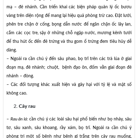
mạ – đẻ nhánh. Cần triển khai các biện pháp quản lý ốc bươu
vàng trên diện rộng để mang lại hiệu quả phòng trừ cao. Đặt lưới,
phên tre chặn ở cống, bọng dẫn nước để ngăn chặn ốc lây lan,
cắm các cọc tre, sậy ở những chỗ ngập nước, mương kênh tưới
để thu hút ốc đến đẻ trứng và thu gom ổ trứng đem tiêu hủy dễ
dàng.
– Ngoài ra cần chú ý đến sâu phao, bọ trĩ trên các trà lúa ở giai
đoạn mạ, đẻ nhánh; chuột, bệnh đạo ôn, đốm vằn giai đoạn đẻ
nhánh – đòng.
– Các đối tượng khác xuất hiện và gây hại với tỷ lệ và mật số
không cao.
Cây rau
–
Rau ăn lá:
cần chú ý các loài sâu hại phổ biến như bọ nhảy, sâu
tơ, sâu xanh, sâu khoang, rầy xám, bọ trĩ. Ngoài ra cần chú ý
phòng trị một số bệnh như bệnh gỉ trắng trên cây rau muống,