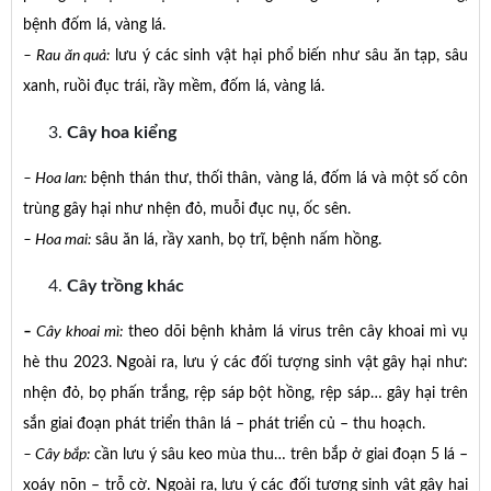
bệnh đốm lá, vàng lá.
– Rau ăn quả:
lưu ý các sinh vật hại phổ biến như sâu ăn tạp, sâu
xanh, ruồi đục trái, rầy mềm, đốm lá, vàng lá.
Cây hoa kiểng
– Hoa lan:
bệnh thán thư, thối thân, vàng lá, đốm lá và một số côn
trùng gây hại như nhện đỏ, muỗi đục nụ, ốc sên.
– Hoa mai:
sâu ăn lá, rầy xanh, bọ trĩ, bệnh nấm hồng.
Cây trồng khác
–
Cây khoai m
ì
:
theo dõi bệnh khảm lá virus trên cây khoai mì vụ
hè thu 2023. Ngoài ra, lưu ý các đối tượng sinh vật gây hại như:
nhện đỏ, bọ phấn trắng, rệp sáp bột hồng, rệp sáp… gây hại trên
sắn giai đoạn phát triển thân lá – phát triển củ – thu hoạch.
– Cây bắp:
cần lưu ý sâu keo mùa thu… trên bắp ở giai đoạn 5 lá –
xoáy nõn – trỗ cờ. Ngoài ra, lưu ý các đối tượng sinh vật gây hại