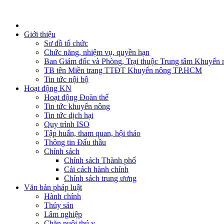
Giới thiệu
Sơ đồ tổ chức
Chức năng, nhiệm vụ, quyền hạn
Ban Giám đốc và Phòng, Trại thuộc Trung tâm Khuyến 
TB tên Miền trang TTĐT Khuyến nông TP.HCM
Tin tức nội bộ
Hoạt động KN
Hoạt động Đoàn thể
Tin tức khuyến nông
Tin tức dịch hại
Quy trình ISO
Tập huấn, tham quan, hội thảo
Thông tin Đấu thầu
Chính sách
Chính sách Thành phố
Cải cách hành chính
Chính sách trung ương
Văn bản pháp luật
Hành chính
Thủy sản
Lâm nghiệp
Chăn nuôi thú y