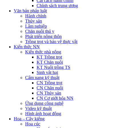
Cải cách hành chính
Chính sách trung ương
Văn bản pháp luật
Hành chính
Thủy sản
Lâm nghiệp
Chăn nuôi thú y
Phát triển nông thôn
Trồng trọt và bảo vệ thực vật
Kiến thức NN
Kiến thức nhà nông
KT Trồng trọt
KT Chăn nuôi
KT Nuôi trồng TS
Sinh vật hại
Cẩm nang kỹ thuật
CN Trồng trọt
CN Chăn nuôi
CN Thủy sản
CN Cơ giới hóa NN
Ứng dụng công nghệ
Video kỹ thuật
Hình ảnh hoạt động
Hoa – Cây kiểng
Hoa cúc