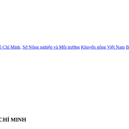
ồ Chí Minh,
Sở Nông nghiệp và Môi trường
Khuyến nông Việt Nam
B
CHÍ MINH