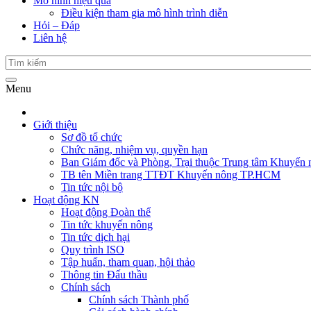
Mô hình hiệu quả
Điều kiện tham gia mô hình trình diễn
Hỏi – Đáp
Liên hệ
Menu
Giới thiệu
Sơ đồ tổ chức
Chức năng, nhiệm vụ, quyền hạn
Ban Giám đốc và Phòng, Trại thuộc Trung tâm Khuyến 
TB tên Miền trang TTĐT Khuyến nông TP.HCM
Tin tức nội bộ
Hoạt động KN
Hoạt động Đoàn thể
Tin tức khuyến nông
Tin tức dịch hại
Quy trình ISO
Tập huấn, tham quan, hội thảo
Thông tin Đấu thầu
Chính sách
Chính sách Thành phố