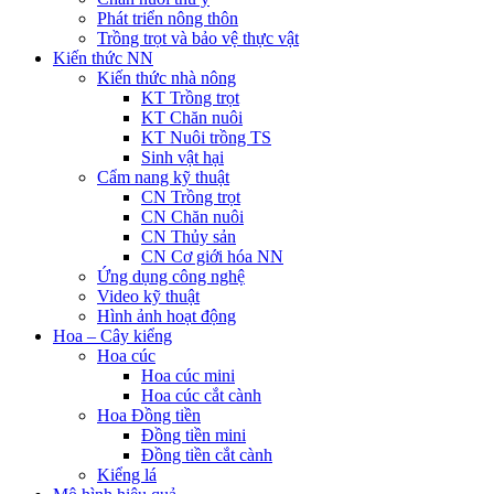
Phát triển nông thôn
Trồng trọt và bảo vệ thực vật
Kiến thức NN
Kiến thức nhà nông
KT Trồng trọt
KT Chăn nuôi
KT Nuôi trồng TS
Sinh vật hại
Cẩm nang kỹ thuật
CN Trồng trọt
CN Chăn nuôi
CN Thủy sản
CN Cơ giới hóa NN
Ứng dụng công nghệ
Video kỹ thuật
Hình ảnh hoạt động
Hoa – Cây kiểng
Hoa cúc
Hoa cúc mini
Hoa cúc cắt cành
Hoa Đồng tiền
Đồng tiền mini
Đồng tiền cắt cành
Kiểng lá