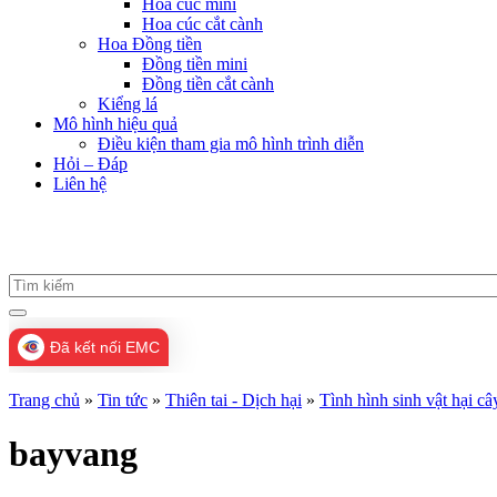
Hoa cúc mini
Hoa cúc cắt cành
Hoa Đồng tiền
Đồng tiền mini
Đồng tiền cắt cành
Kiểng lá
Mô hình hiệu quả
Điều kiện tham gia mô hình trình diễn
Hỏi – Đáp
Liên hệ
Đã kết nối EMC
Trang chủ
»
Tin tức
»
Thiên tai - Dịch hại
»
Tình hình sinh vật hại c
bayvang