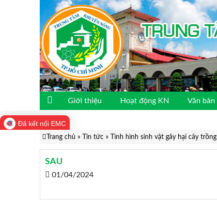
Giới thiệu
Hoạt động KN
Văn bản 
Đã kết nối EMC
Trang chủ
»
Tin tức
»
Tình hình sinh vật gây hại cây tr
SAU
01/04/2024