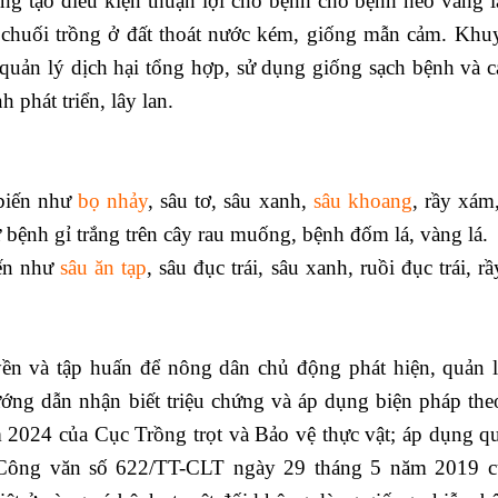
g tạo điều kiện thuận lợi cho bệnh cho bệnh héo vàng l
n chuối trồng ở đất thoát nước kém, giống mẫn cảm. Khu
uản lý dịch hại tổng hợp, sử dụng giống sạch bệnh và cả
 phát triển, lây lan.
 biến như
bọ nhảy
, sâu tơ, sâu xanh,
sâu khoang
, rầy xám,
 bệnh gỉ trắng trên cây rau muống, bệnh đốm lá, vàng lá.
ến như
sâu ăn tạp
, sâu đục trái, sâu xanh, ruồi đục trái, 
ền và tập huấn để nông dân chủ động phát hiện, quản 
ớng dẫn nhận biết triệu chứng và áp dụng biện pháp th
024 của Cục Trồng trọt và Bảo vệ thực vật; áp dụng qu
o Công văn số 622/TT-CLT ngày 29 tháng 5 năm 2019 