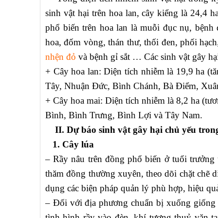
sinh vật hại trên hoa lan, cây kiểng là 24,4 
phổ biến trên hoa lan là muỗi đục nụ, bệnh
hoa, đốm vòng, thán thư, thối đen, phối hạch,
nhện đỏ
và bệnh gỉ sắt … Các sinh vật gây hại
+ Cây hoa lan: Diện tích nhiễm là 19,9 ha (t
Tây, Nhuận Đức, Bình Chánh, Bà Điểm, Xuâ
+ Cây hoa mai: Diện tích nhiễm là 8,2 ha (tư
Bình, Bình Trưng, Bình Lợi và Tây Nam.
II. Dự báo
sinh vật gây hại chủ yếu tron
1. C
ây lúa
– Rầy nâu trên đồng phổ biến ở tuổi trưởng 
thăm đồng thường xuyên, theo dõi chặt chẽ diễ
dụng các biện pháp quản lý phù hợp, hiệu qu
– Đối với địa phương chuẩn bị xuống giống l
tình hình rầy vào đèn, khí tượng thuỷ văn t