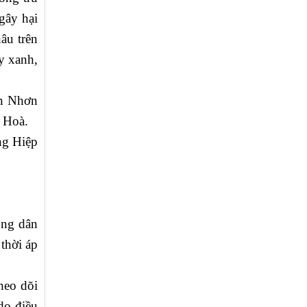
 gây hại
âu trên
ầy xanh,
An Nhơn
 Hoà.
ng Hiệp
ông dân
 thời áp
heo dõi
do điều