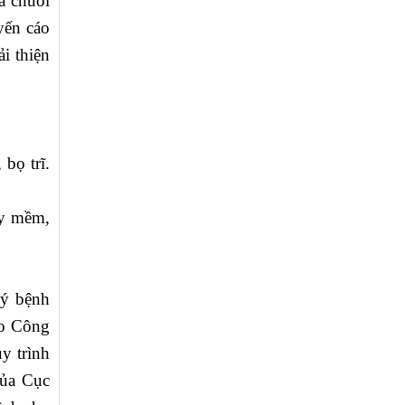
á chuối
yến cáo
i thiện
 bọ trĩ.
rầy mềm,
lý bệnh
eo Công
y trình
của Cục