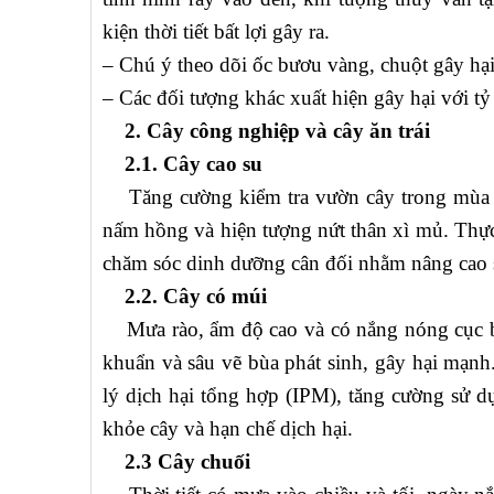
kiện thời tiết bất lợi gây ra.
– Chú ý theo dõi ốc bươu vàng, chuột gây hại 
– Các đối tượng khác xuất hiện gây hại với tỷ
2. Cây công nghiệp và cây ăn trái
2.1. Cây cao su
Tăng cường kiểm tra vườn cây trong mùa m
nấm hồng và hiện tượng nứt thân xì mủ. Thực 
chăm sóc dinh dưỡng cân đối nhằm nâng cao s
2.2. Cây có múi
Mưa rào, ẩm độ cao và có nắng nóng cục bộ t
khuẩn và sâu vẽ bùa phát sinh, gây hại mạ
lý dịch hại tổng hợp (IPM), tăng cường sử d
khỏe cây và hạn chế dịch hại.
2.3 Cây chuối