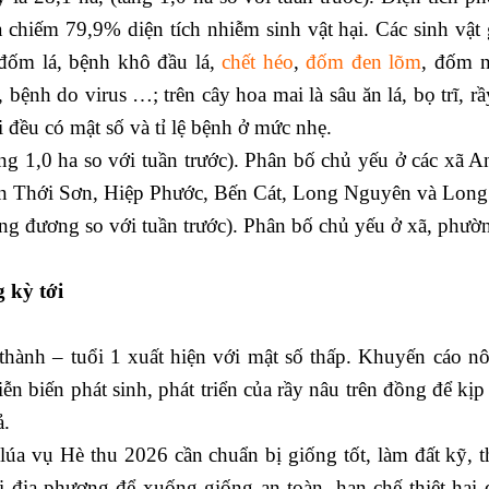
ha chiếm 79,9% diện tích nhiễm sinh vật hại. Các sinh vật
 đốm lá, bệnh khô đầu lá,
chết héo
,
đốm đen lõm
, đốm n
 bệnh do virus …; trên cây hoa mai là sâu ăn lá, bọ trĩ, r
 đều có mật số và tỉ lệ bệnh ở mức nhẹ.
ăng 1,0 ha so với tuần trước). Phân bố chủ yếu ở các xã 
n Thới Sơn, Hiệp Phước, Bến Cát, Long Nguyên và Long
ơng đương so với tuần trước). Phân bố chủ yếu ở xã, phườ
g kỳ tới
thành – tuổi 1 xuất hiện với mật số thấp. Khuyến cáo n
n biến phát sinh, phát triển của rầy nâu trên đồng để kịp
ả.
úa vụ Hè thu 2026 cần chuẩn bị giống tốt, làm đất kỹ, t
ại địa phương để xuống giống an toàn, hạn chế thiệt hại 