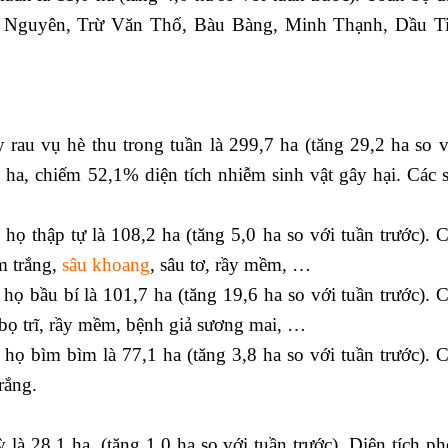
g Nguyên, Trừ Văn Thố, Bàu Bàng, Minh Thạnh, Dầu T
rau vụ hè thu trong tuần là 299,7 ha (tăng 29,2 ha so v
2 ha, chiếm 52,1% diện tích nhiễm sinh vật gây hại. Các s
họ thập tự là 108,2 ha (tăng 5,0 ha so với tuần trước). C
m trắng,
sâu khoang
, sâu tơ, rầy mềm, …
họ bầu bí là 101,7 ha (tăng 19,6 ha so với tuần trước). C
, bọ trĩ, rầy mềm, bệnh giả sương mai, …
 họ bìm bìm là 77,1 ha (tăng 3,8 ha so với tuần trước). C
rắng.
à 28,1 ha, (tăng 1,0 ha so với tuần trước). Diện tích ph