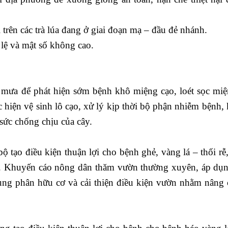
trên các trà lúa đang ở giai đoạn mạ – đầu đẻ nhánh.
 lệ và mật số không cao.
ưa để phát hiện sớm bệnh khô miệng cạo, loét sọc miệ
hiện vệ sinh lô cạo, xử lý kịp thời bộ phận nhiễm bệnh, 
ức chống chịu của cây.
ạo điều kiện thuận lợi cho bệnh ghẻ, vàng lá – thối rễ, 
nh. Khuyến cáo nông dân thăm vườn thường xuyên, áp dụ
ụng phân hữu cơ và cải thiện điều kiện vườn nhằm nâng 