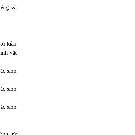
iếng và
ới tuần
inh vật
ác sinh
ác sinh
ác sinh
òng trừ