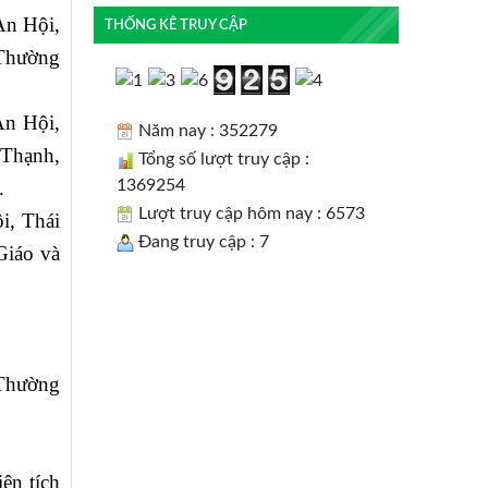
An Hội,
THỐNG KÊ TRUY CẬP
Thường
An Hội,
Năm nay : 352279
 Thạnh,
Tổng số lượt truy cập :
1369254
.
Lượt truy cập hôm nay : 6573
i, Thái
Đang truy cập : 7
Giáo và
 Thường
ện tích