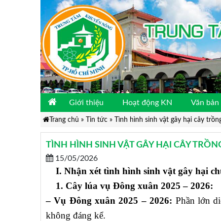
Giới thiệu
Hoạt động KN
Văn bản 
Trang chủ
»
Tin tức
»
Tình hình sinh vật gây hại cây tr
TÌNH HÌNH SINH VẬT GÂY HẠI CÂY TRỒNG
15/05/2026
I.
Nhận xét tình hình sinh vật gây hại c
1. Cây lúa vụ Đông xuân 2025 – 2026:
– Vụ Đông xuân 2025 – 2026:
Phần lớn di
không đáng kể.