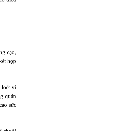
ng cạo,
kết hợp
loét vi
ng quản
cao sức