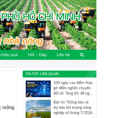
 hiệu quả
Hỏi – Đáp
Liên hệ
TIN TỨC LIÊN QUAN
100 ngày cao điểm tháo
gỡ điểm nghẽn chuyển
đổi số: Tăng tốc để nghị
quyết 57 đi vào cuộc
Bản tin Thông báo và
sống
g ruộng
dự báo khí tượng nông
nghiệp số tháng 7/2026