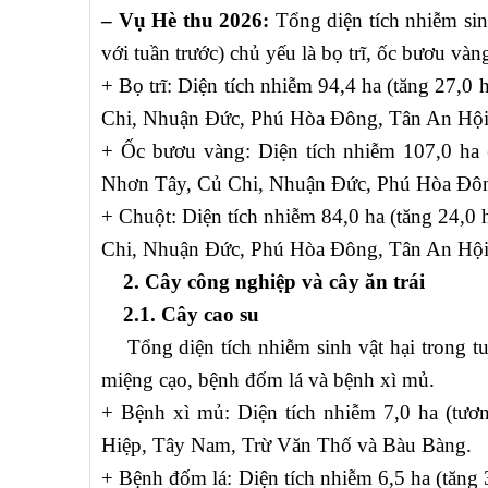
– Vụ Hè thu 2026:
Tổng diện tích nhiễm sinh
với tuần trước) chủ yếu là bọ trĩ, ốc bươu và
+ Bọ trĩ: Diện tích nhiễm 94,4 ha (tăng 27,0
Chi, Nhuận Đức, Phú Hòa Đông, Tân An Hội
+ Ốc bươu vàng: Diện tích nhiễm 107,0 ha (
Nhơn Tây, Củ Chi, Nhuận Đức, Phú Hòa Đôn
+ Chuột: Diện tích nhiễm 84,0 ha (tăng 24,0 
Chi, Nhuận Đức, Phú Hòa Đông, Tân An Hội
2. Cây công nghiệp và cây ăn trái
2.1. Cây cao su
Tổng diện tích nhiễm sinh vật hại trong tuầ
miệng cạo, bệnh đốm lá và bệnh xì mủ.
+ Bệnh xì mủ: Diện tích nhiễm 7,0 ha (tươn
Hiệp, Tây Nam, Trừ Văn Thố và Bàu Bàng.
+ Bệnh đốm lá: Diện tích nhiễm 6,5 ha (tăng 3