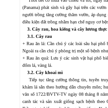
Thời tiết có mưa vào chiều và tối, ngày nắn
(Panama) phát sinh và gây hại trên các vườ
người trồng tăng cường thăm vườn, áp dụng q
điều kiện đất trồng nhằm hạn chế nguy cơ bệnh
3. Cây rau, hoa kiểng và cây lương thực
3.1. Cây rau
+ Rau ăn lá: Cần chú ý các loài sâu hại phổ
Ngoài ra cần chú ý phòng trị một số bệnh như
+ Rau ăn quả: Lưu ý các sinh vật hại phổ bi
đốm lá, vàng lá.
3.2. Cây khoai mì
Tiếp tục tăng cường thông tin, tuyên truy
khảm lá sắn theo hướng dẫn chuyên môn; hư
văn số 1722/BVTV-TV ngày 08 tháng 8 năm 2
canh tác và sản xuất giống sạch bệnh the