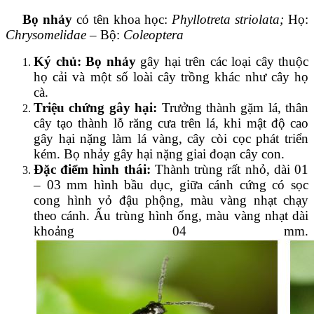
Bọ nhảy
có tên khoa học:
Phyllotreta striolata;
Họ:
Chrysomelidae
– Bộ:
Coleoptera
Ký chủ:
Bọ nhảy
gây hại trên các loại cây thuộc
họ cải và một số loài cây trồng khác như cây họ
cà.
Triệu chứng gây hại:
Trưởng thành gặm lá, thân
cây tạo thành lỗ răng cưa trên lá, khi mật độ cao
gây hại nặng làm lá vàng, cây còi cọc phát triển
kém. Bọ nhảy gây hại nặng giai đoạn cây con.
Đặc điểm hình thái:
Thành trùng rất nhỏ, dài 01
– 03 mm hình bầu dục, giữa cánh cứng có sọc
cong hình vỏ đậu phộng, màu vàng nhạt chạy
theo cánh. Ấu trùng hình ống, màu vàng nhạt dài
khoảng 04 mm.