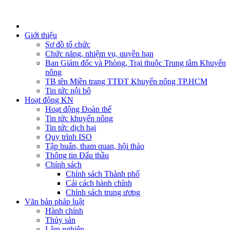
Giới thiệu
Sơ đồ tổ chức
Chức năng, nhiệm vụ, quyền hạn
Ban Giám đốc và Phòng, Trại thuộc Trung tâm Khuyến
nông
TB tên Miền trang TTĐT Khuyến nông TP.HCM
Tin tức nội bộ
Hoạt động KN
Hoạt động Đoàn thể
Tin tức khuyến nông
Tin tức dịch hại
Quy trình ISO
Tập huấn, tham quan, hội thảo
Thông tin Đấu thầu
Chính sách
Chính sách Thành phố
Cải cách hành chính
Chính sách trung ương
Văn bản pháp luật
Hành chính
Thủy sản
Lâm nghiệp