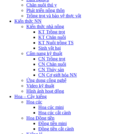
Chăn nuôi thú y
Phát triển nông thôn
Trồng trọt và bảo vệ thực vật
Kiến thức NN
Kiến thức nhà nông
KT Trồng trọt
KT Chăn nuôi
KT Nuôi trồng TS
Sinh vật hại
Cẩm nang kỹ thuật
CN Trồng trọt
CN Chăn nuôi
CN Thủy sản
CN Cơ giới hóa NN
Ứng dụng công nghệ
Video kỹ thuật
Hình ảnh hoạt động
Hoa – Cây kiểng
Hoa cúc
Hoa cúc mini
Hoa cúc cắt cành
Hoa Đồng tiền
Đồng tiền mini
Đồng tiền cắt cành