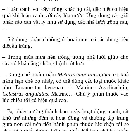
– Luân canh với cây trồng khác họ cải, đặc biệt có hiệu
quả khi luân canh với cây lúa nước. Ứng dụng các giải
pháp rào cản vật lý như sử dụng các nhà lưới trồng rau,
…
– Sử dụng phân chuồng ủ hoai mục có tác dụng tiêu
diệt ấu trùng.
– Trong mùa mưa nên trồng trong nhà lưới giúp cho
cây có khả năng chống bệnh tốt hơn.
– Dùng chế phẩm nấm
Metarhizium anisopliae
có khả
năng hạn chế bọ nhảy, có thể dùng các loại thuốc khác
như Emamectin benzoate + Matrine, Azadirachtin,
Celastrus angulatus
, Matrine… Chú ý phun thuốc vào
lúc chiều tối có hiệu quả cao.
– Bọ nhảy trưởng thành ban ngày hoạt động mạnh, rất
khó trừ nhưng đêm ít hoạt động và thường tập trung
giữa nõn cải nên tiến hành phun thuốc lúc chập tối sẽ
cho hiệu quả phòng trừ cao nhất. Để hạn chế bọ nhảy