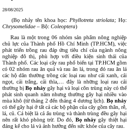
28/08/2025
(Bọ nhảy tên khoa học:
Phyllotreta striolata;
Họ:
Chrysomelidae
– Bộ:
Coleoptera
)
Rau là một trong 06 nhóm sản phẩm nông nghiệp
chủ lực của Thành phố Hồ Chí Minh (TP.HCM), việc
phát triển trồng rau đáp ứng tiêu chí của ngành nông
nghiệp đô thị, phù hợp với điều kiện sinh thái của
Thành phố. Các loại cây rau phổ biến tại TP.HCM gồm
có 02 nhóm rau ăn quả và rau ăn lá, trong đó rau ăn lá
các hộ dân thường trồng các loại rau như cải xanh, cải
ngọt, cải trắng, cải thìa,… đây là những loại rau cải
thường bị
Bọ nhảy
gây hại và loại côn trùng này có thể
phát sinh quanh năm nhưng thường gây hại nhiều vào
mùa khô (từ tháng 2 đến tháng 4 dương lịch).
Bọ nhảy
có thể gây hại ở tất cả các bộ phận của cây gồm thân, rễ,
lá, củ. Cá biệt là cả ấu trùng và thành trùng đều gây hại
nên rất khó phòng trừ. Do đó,
Bọ nhảy
gây thiệt hại
đáng kể cho lá và ảnh hưởng đến sức khỏe của cây rau.