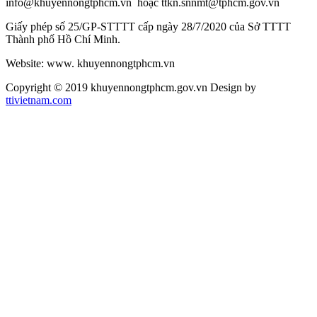
info@khuyennongtphcm.vn hoặc ttkn.snnmt@tphcm.gov.vn
Giấy phép số 25/GP-STTTT cấp ngày 28/7/2020 của Sở TTTT
Thành phố Hồ Chí Minh.
Website: www. khuyennongtphcm.vn
Copyright © 2019 khuyennongtphcm.gov.vn Design by
ttivietnam.com