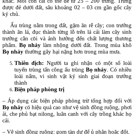
khác. Mỗi con cái có thể đẻ từ 25 – 200 trứng. Trứng
được đẻ dưới đất, sâu khoảng 02 – 03 cm gần gốc cây
ký chủ.
Ấu trùng nằm trong đất, gặm ăn rễ cây; con trưởng
thành ăn lá, đục thành từng lỗ trên lá cải làm cây sinh
trưởng cằn cõi và ảnh hưởng đến chất lượng thương
phẩm.
Bọ nhảy
làm nhộng dưới đất. Trong mùa khô
Bọ nhảy
thường gây hại nặng hơn trong mùa mưa.
Thiên địch:
Người ta ghi nhận có một số loài
tuyến trùng tấn công ấu trùng
Bọ nhảy
. Có nhiều
loài nấm, vi sinh vật ký sinh giai đoạn trưởng
thành
Biện pháp phòng trị
– Áp dụng các biện pháp phòng trừ tổng hợp đối với
Bọ nhảy
có hiệu quả cao như vệ sinh đồng ruộng, phơi
ải, che phủ bạt nilong, luân canh với cây trồng khác họ
cải.
– Vệ sinh đồng ruộng: gom tàn dư để ủ phân hoặc đốt.