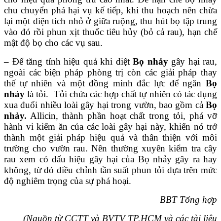
chu chuyển phá hại vụ kế tiếp, khi thu hoạch nên chừa
lại một diện tích nhỏ ở giữa ruộng, thu hút bọ tập trung
vào đó rồi phun xịt thuốc tiêu hủy (bỏ cả rau), hạn chế
mật độ bọ cho các vụ sau.
– Để tăng tính hiệu quả khi diệt
Bọ nhảy
gây hại rau,
ngoài các biện pháp phòng trị còn các giải pháp thay
thế tự nhiên và một đồng minh đắc lực để ngăn
Bọ
nhảy
là tỏi. Tỏi chứa các hợp chất tự nhiên có tác dụng
xua đuổi nhiều loài gây hại trong vườn, bao gồm cả
Bọ
nhảy.
Allicin, thành phần hoạt chất trong tỏi, phá vỡ
hành vi kiếm ăn của các loài gây hại này, khiến nó trở
thành một giải pháp hiệu quả và thân thiện với môi
trường cho vườn rau. Nên thường xuyên kiểm tra cây
rau xem có dấu hiệu gây hại của Bọ nhảy gây ra hay
không, từ đó điều chỉnh tần suất phun tỏi dựa trên mức
độ nghiêm trọng của sự phá hoại.
BBT Tổng hợp
(Nguồn từ CCTT và BVTV TP.HCM và các tài liệu