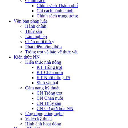
Chính sách
Chính sách Thành phố
Cải cách hành chính
Chính sách trung ương
Văn bản pháp luật
Hành chính
Thủy sản
Lâm nghiệp
Chăn nuôi thú y
Phát triển nông thôn
Trồng trọt và bảo vệ thực vật
Kiến thức NN
Kiến thức nhà nông
KT Trồng trọt
KT Chăn nuôi
KT Nuôi trồng TS
Sinh vật hại
Cẩm nang kỹ thuật
CN Trồng trọt
CN Chăn nuôi
CN Thủy sản
CN Cơ giới hóa NN
Ứng dụng công nghệ
Video kỹ thuật
Hình ảnh hoạt động