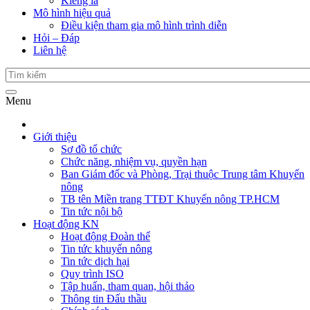
Kiểng lá
Mô hình hiệu quả
Điều kiện tham gia mô hình trình diễn
Hỏi – Đáp
Liên hệ
Menu
Giới thiệu
Sơ đồ tổ chức
Chức năng, nhiệm vụ, quyền hạn
Ban Giám đốc và Phòng, Trại thuộc Trung tâm Khuyến
nông
TB tên Miền trang TTĐT Khuyến nông TP.HCM
Tin tức nội bộ
Hoạt động KN
Hoạt động Đoàn thể
Tin tức khuyến nông
Tin tức dịch hại
Quy trình ISO
Tập huấn, tham quan, hội thảo
Thông tin Đấu thầu