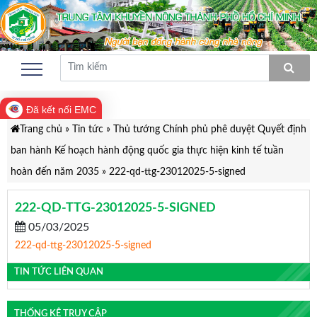
Đã kết nối EMC
Trang chủ
»
Tin tức
»
Thủ tướng Chính phủ phê duyệt Quyết định
ban hành Kế hoạch hành động quốc gia thực hiện kinh tế tuần
hoàn đến năm 2035
»
222-qd-ttg-23012025-5-signed
222-QD-TTG-23012025-5-SIGNED
05/03/2025
222-qd-ttg-23012025-5-signed
TIN TỨC LIÊN QUAN
THỐNG KÊ TRUY CẬP