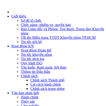
Giới thiệu
Sơ đồ tổ chức
Chức năng, nhiệm vụ, quyền hạn
Ban Giám đốc và Phòng, Trại thuộc Trung tâm Khuyến
nông
TB tên Miền trang TTĐT Khuyến nông TP.HCM
Tin tức nội bộ
Hoạt động KN
Hoạt động Đoàn thể
Tin tức khuyến nông
Tin tức dịch hại
Quy trình ISO
Tập huấn, tham quan, hội thảo
Thông tin Đấu thầu
Chính sách
Chính sách Thành phố
Cải cách hành chính
Chính sách trung ương
Văn bản pháp luật
Hành chính
Thủy sản
Lâm nghiệp