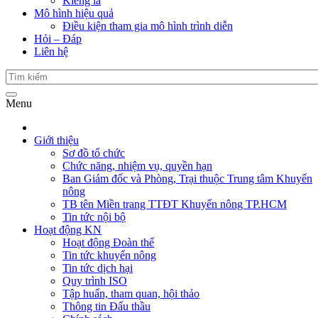
Kiểng lá
Mô hình hiệu quả
Điều kiện tham gia mô hình trình diễn
Hỏi – Đáp
Liên hệ
Menu
Giới thiệu
Sơ đồ tổ chức
Chức năng, nhiệm vụ, quyền hạn
Ban Giám đốc và Phòng, Trại thuộc Trung tâm Khuyến
nông
TB tên Miền trang TTĐT Khuyến nông TP.HCM
Tin tức nội bộ
Hoạt động KN
Hoạt động Đoàn thể
Tin tức khuyến nông
Tin tức dịch hại
Quy trình ISO
Tập huấn, tham quan, hội thảo
Thông tin Đấu thầu