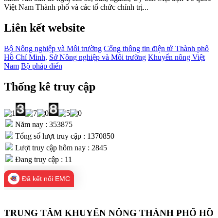
Việt Nam Thành phố và các tổ chức chính trị...
Liên kết website
Bộ Nông nghiệp và Môi trường
Cổng thông tin điện tử Thành phố
Hồ Chí Minh,
Sở Nông nghiệp và Môi trường
Khuyến nông Việt
Nam
Bộ pháp điển
Thống kê truy cập
Năm nay : 353875
Tổng số lượt truy cập : 1370850
Lượt truy cập hôm nay : 2845
Đang truy cập : 11
Đã kết nối EMC
TRUNG TÂM KHUYẾN NÔNG THÀNH PHỐ HỒ