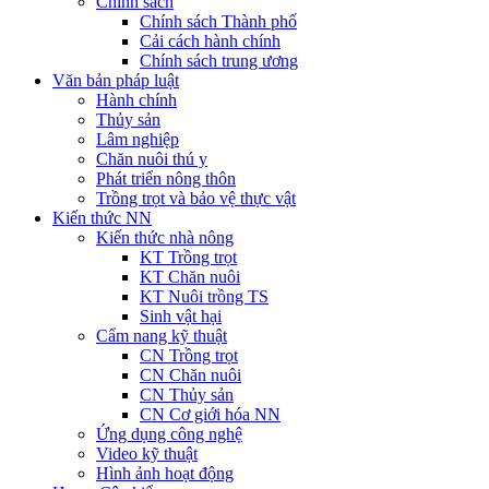
Chính sách
Chính sách Thành phố
Cải cách hành chính
Chính sách trung ương
Văn bản pháp luật
Hành chính
Thủy sản
Lâm nghiệp
Chăn nuôi thú y
Phát triển nông thôn
Trồng trọt và bảo vệ thực vật
Kiến thức NN
Kiến thức nhà nông
KT Trồng trọt
KT Chăn nuôi
KT Nuôi trồng TS
Sinh vật hại
Cẩm nang kỹ thuật
CN Trồng trọt
CN Chăn nuôi
CN Thủy sản
CN Cơ giới hóa NN
Ứng dụng công nghệ
Video kỹ thuật
Hình ảnh hoạt động