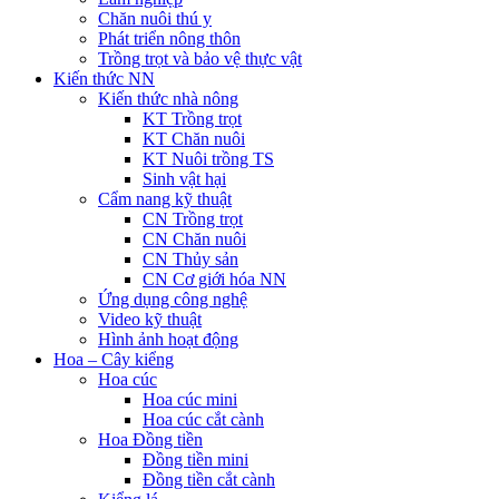
Chăn nuôi thú y
Phát triển nông thôn
Trồng trọt và bảo vệ thực vật
Kiến thức NN
Kiến thức nhà nông
KT Trồng trọt
KT Chăn nuôi
KT Nuôi trồng TS
Sinh vật hại
Cẩm nang kỹ thuật
CN Trồng trọt
CN Chăn nuôi
CN Thủy sản
CN Cơ giới hóa NN
Ứng dụng công nghệ
Video kỹ thuật
Hình ảnh hoạt động
Hoa – Cây kiểng
Hoa cúc
Hoa cúc mini
Hoa cúc cắt cành
Hoa Đồng tiền
Đồng tiền mini
Đồng tiền cắt cành