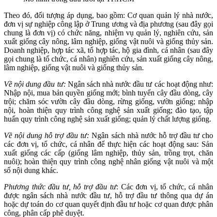
Theo đó, đối tượng áp dụng, bao gồm: Cơ quan quản lý nhà nước,
đơn vị sự nghiệp công lập ở Trung ương và địa phương (sau đây gọi
chung là đơn vị) có chức năng, nhiệm vụ quản lý, nghiên cứu, sản
xuất giống cây nông, lâm nghiệp, giống vật nuôi và giống thủy sản.
Doanh nghiệp, hợp tác xã, tổ hợp tác, hộ gia đình, cá nhân (sau đây
gọi chung là tổ chức, cá nhân) nghiên cứu, sản xuất giống cây nông,
lâm nghiệp, giống vật nuôi và giống thủy sản.
Về nội dung đầu tư:
Ngân sách nhà nước đầu tư các hoạt động như:
Nhập nội, mua bản quyền giống mới; bình tuyển cây đầu dòng, cây
trội; chăm sóc vườn cây đầu dòng, rừng giống, vườn giống; nhập
nội, hoàn thiện quy trình công nghệ sản xuất giống; đào tạo, tập
huấn quy trình công nghệ sản xuất giống; quản lý chất lượng giống.
Về nội dung hỗ trợ đầu tư:
Ngân sách nhà nước hỗ trợ đầu tư cho
các đơn vị, tổ chức, cá nhân để thực hiện các hoạt động sau: Sản
xuất giống các cấp (giống lâm nghiệp, thủy sản, trồng trọt, chăn
nuôi); hoàn thiện quy trình công nghệ nhân giống vật nuôi và một
số nội dung khác.
Phương thức đầu tư, hỗ trợ đầu tư
: Các đơn vị, tổ chức, cá nhân
được ngân sách nhà nước đầu tư, hỗ trợ đầu tư thông qua dự án
hoặc dự toán do cơ quan quyết định đầu tư hoặc cơ quan được phân
công, phân cấp phê duyệt.