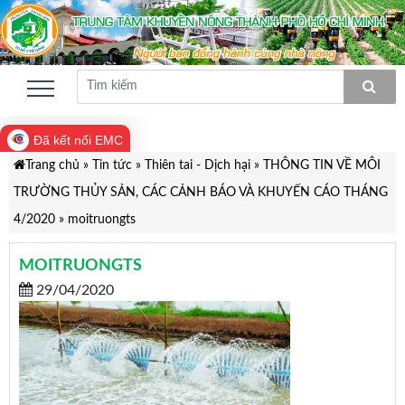
Đã kết nối EMC
Trang chủ
»
Tin tức
»
Thiên tai - Dịch hại
»
THÔNG TIN VỀ MÔI
TRƯỜNG THỦY SẢN, CÁC CẢNH BÁO VÀ KHUYẾN CÁO THÁNG
4/2020
»
moitruongts
MOITRUONGTS
29/04/2020