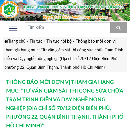
Trang chủ
»
Tin tức
»
Tin tức nội bộ
»
Thông báo mời đơn vị
tham gia hạng mục: “Tư vấn giám sát thi công sửa chữa Trạm Trình
diễn và Dạy nghề nông nghiệp (Địa chỉ số 70/12 Điện Biên Phủ,
phường 22, Quận Bình Thạnh, Thành phố Hồ Chí Minh)”
THÔNG BÁO MỜI ĐƠN VỊ THAM GIA HẠNG
MỤC: “TƯ VẤN GIÁM SÁT THI CÔNG SỬA CHỮA
TRẠM TRÌNH DIỄN VÀ DẠY NGHỀ NÔNG
NGHIỆP (ĐỊA CHỈ SỐ 70/12 ĐIỆN BIÊN PHỦ,
PHƯỜNG 22, QUẬN BÌNH THẠNH, THÀNH PHỐ
HỒ CHÍ MINH)”