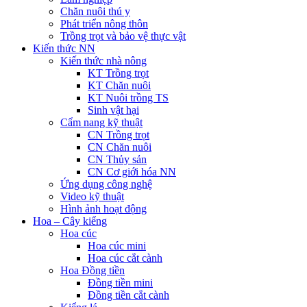
Chăn nuôi thú y
Phát triển nông thôn
Trồng trọt và bảo vệ thực vật
Kiến thức NN
Kiến thức nhà nông
KT Trồng trọt
KT Chăn nuôi
KT Nuôi trồng TS
Sinh vật hại
Cẩm nang kỹ thuật
CN Trồng trọt
CN Chăn nuôi
CN Thủy sản
CN Cơ giới hóa NN
Ứng dụng công nghệ
Video kỹ thuật
Hình ảnh hoạt động
Hoa – Cây kiểng
Hoa cúc
Hoa cúc mini
Hoa cúc cắt cành
Hoa Đồng tiền
Đồng tiền mini
Đồng tiền cắt cành