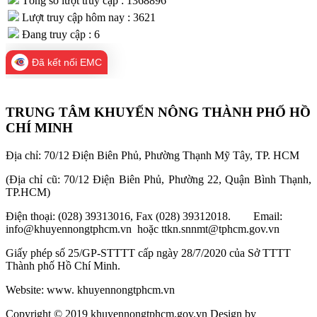
Tổng số lượt truy cập : 1368896
Lượt truy cập hôm nay : 3621
Đang truy cập : 6
Đã kết nối EMC
TRUNG TÂM KHUYẾN NÔNG THÀNH PHỐ HỒ
CHÍ MINH
Địa chỉ: 70/12 Điện Biên Phủ, Phường Thạnh Mỹ Tây, TP. HCM
(Địa chỉ cũ: 70/12 Điện Biên Phủ, Phường 22, Quận Bình Thạnh,
TP.HCM)
Điện thoại: (028) 39313016, Fax (028) 39312018. Email:
info@khuyennongtphcm.vn hoặc ttkn.snnmt@tphcm.gov.vn
Giấy phép số 25/GP-STTTT cấp ngày 28/7/2020 của Sở TTTT
Thành phố Hồ Chí Minh.
Website: www. khuyennongtphcm.vn
Copyright © 2019 khuyennongtphcm.gov.vn Design by