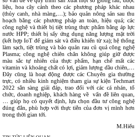
số vấn đề về quy trình sản xuất một số giống rau, dược
liệu, hoa cây cảnh theo các phương pháp khác nhau
(thủy canh, nhà màng,…); bảo quản nông sản sau thu
hoạch bằng các phương pháp an toàn, hiệu quả; các
công nghệ và thiết bị tiệt trùng thực phẩm bằng áp lực
nước HPP; thiết bị sấy ứng dụng năng lượng mặt trời
(kết hợp IoT để giám sát và điều khiển từ xa); hệ thống
làm sạch, tiệt trùng và bảo quản rau củ quả công nghệ
Plasma; công nghệ chiên chân không giúp giữ được
màu sắc tự nhiên của thực phẩm, hạn chế mất các
vitamin và khoáng chất có lợi, giảm lượng dầu chiên,…
Đây cũng là hoạt động được các Chuyên gia thường
trực, có nhiều kinh nghiệm tham gia sự kiện Techmart
2022 sẵn sàng giải đáp, trao đổi với các cá nhán, tổ
chức, doanh nghiệp, khách hàng về vấn đề liên quan,
… giúp họ có quyết định, lựa chọn đầu tư công nghệ
đúng đắn, phù hợp với thực tiễn của đơn vị mình hơn
trong thời gian tới.
M.Hiếu