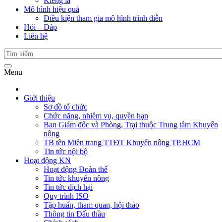
Kiểng lá
Mô hình hiệu quả
Điều kiện tham gia mô hình trình diễn
Hỏi – Đáp
Liên hệ
Menu
Giới thiệu
Sơ đồ tổ chức
Chức năng, nhiệm vụ, quyền hạn
Ban Giám đốc và Phòng, Trại thuộc Trung tâm Khuyến
nông
TB tên Miền trang TTĐT Khuyến nông TP.HCM
Tin tức nội bộ
Hoạt động KN
Hoạt động Đoàn thể
Tin tức khuyến nông
Tin tức dịch hại
Quy trình ISO
Tập huấn, tham quan, hội thảo
Thông tin Đấu thầu