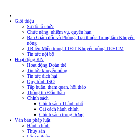
Giới thiệu
Sơ đồ tổ chức
Chức năng, nhiệm vụ, quyền hạn
Ban Giám đốc và Phòng, Trại thuộc Trung tâm Khuyến
nông
TB tên Miền trang TTĐT Khuyến nông TP.HCM
Tin tức nội bộ
Hoạt động KN
Hoạt động Đoàn thể
Tin tức khuyến nông
Tin tức dịch hại
Quy trình ISO
Tập huấn, tham quan, hội thảo
Thông tin Đấu thầu
Chính sách
Chính sách Thành phố
Cải cách hành chính
Chính sách trung ương
Văn bản pháp luật
Hành chính
Thủy sản
Lâm nghiệp