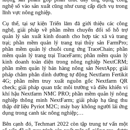
nghệ số vào sản xuất cũng như cung cấp dịch vụ trong
lĩnh vực nông nghiệp.
Cụ thể, tại sự kiện Triển lãm đã giới thiệu các công
nghệ, giải pháp về phần mềm chuyển đổi số hỗ trợ
quản lý sản xuất kinh doanh cho hợp tác xã và trang
trại; phần mềm quản lý trang trại thủy sản FarmPro;
phần mềm quản lý chuỗi cung ứng TraceChain; phần
mềm quản lý trang trại TraceFarm; phần mềm quản lý
kinh doanh toàn diện trong nông nghiệp NextCRM;
phần mềm quản lý bán hàng nông sản NextApp; giải
pháp châm phân dinh dưỡng tự động Nextfarm Fertikit
4G; phần mềm truy xuất nguồn gốc Nextfarm QR
check; giải pháp quan trắc môi trường và điều khiển vi
khí hậu Nextfarm NMC PRO; phần mềm quản lý nông
nghiệp thông minh NextFarm; giải pháp hạ tầng thu
thập dữ liệu Pyriot M2C; máy bay không người lái ứng
dụng trong canh tác nông nghiệp;…
Bên cạnh đó, Techmart 2022 còn tập trung tư vấn một