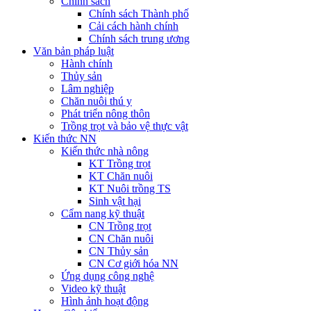
Chính sách
Chính sách Thành phố
Cải cách hành chính
Chính sách trung ương
Văn bản pháp luật
Hành chính
Thủy sản
Lâm nghiệp
Chăn nuôi thú y
Phát triển nông thôn
Trồng trọt và bảo vệ thực vật
Kiến thức NN
Kiến thức nhà nông
KT Trồng trọt
KT Chăn nuôi
KT Nuôi trồng TS
Sinh vật hại
Cẩm nang kỹ thuật
CN Trồng trọt
CN Chăn nuôi
CN Thủy sản
CN Cơ giới hóa NN
Ứng dụng công nghệ
Video kỹ thuật
Hình ảnh hoạt động