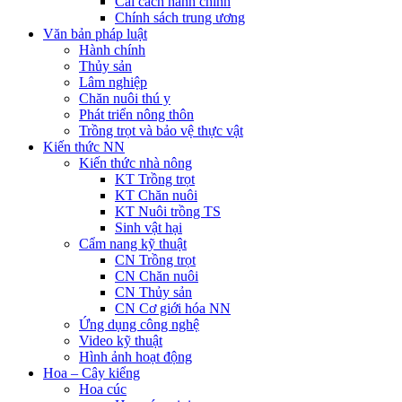
Cải cách hành chính
Chính sách trung ương
Văn bản pháp luật
Hành chính
Thủy sản
Lâm nghiệp
Chăn nuôi thú y
Phát triển nông thôn
Trồng trọt và bảo vệ thực vật
Kiến thức NN
Kiến thức nhà nông
KT Trồng trọt
KT Chăn nuôi
KT Nuôi trồng TS
Sinh vật hại
Cẩm nang kỹ thuật
CN Trồng trọt
CN Chăn nuôi
CN Thủy sản
CN Cơ giới hóa NN
Ứng dụng công nghệ
Video kỹ thuật
Hình ảnh hoạt động
Hoa – Cây kiểng
Hoa cúc