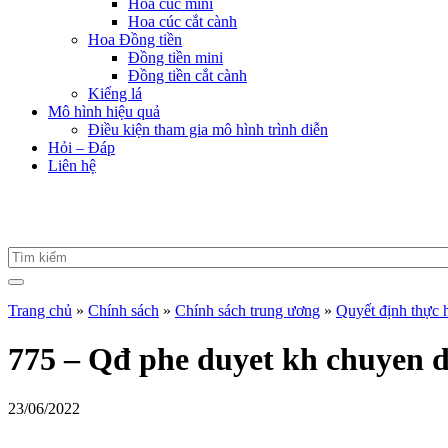
Hoa cúc mini
Hoa cúc cắt cành
Hoa Đồng tiền
Đồng tiền mini
Đồng tiền cắt cành
Kiểng lá
Mô hình hiệu quả
Điều kiện tham gia mô hình trình diễn
Hỏi – Đáp
Liên hệ
Trang chủ
»
Chính sách
»
Chính sách trung ương
»
Quyết định thực 
775 – Qđ phe duyet kh chuyen d
23/06/2022