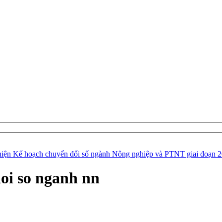
hiện Kế hoạch chuyển đổi số ngành Nông nghiệp và PTNT giai đoạn 
oi so nganh nn