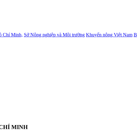
ồ Chí Minh,
Sở Nông nghiệp và Môi trường
Khuyến nông Việt Nam
B
CHÍ MINH