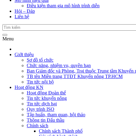
Mô hình hiệu quả
Điều kiện tham gia mô hình trình diễn
Hỏi – Đáp
Liên hệ
Menu
Giới thiệu
Sơ đồ tổ chức
Chức năng, nhiệm vụ, quyền hạn
Ban Giám đốc và Phòng, Trại thuộc Trung tâm Khuyến 
TB tên Miền trang TTĐT Khuyến nông TP.HCM
Tin tức nội bộ
Hoạt động KN
Hoạt động Đoàn thể
Tin tức khuyến nông
Tin tức dịch hại
Quy trình ISO
Tập huấn, tham quan, hội thảo
Thông tin Đấu thầu
Chính sách
Chính sách Thành phố