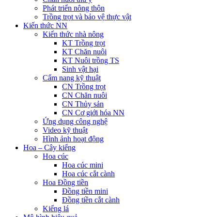
Phát triển nông thôn
Trồng trọt và bảo vệ thực vật
Kiến thức NN
Kiến thức nhà nông
KT Trồng trọt
KT Chăn nuôi
KT Nuôi trồng TS
Sinh vật hại
Cẩm nang kỹ thuật
CN Trồng trọt
CN Chăn nuôi
CN Thủy sản
CN Cơ giới hóa NN
Ứng dụng công nghệ
Video kỹ thuật
Hình ảnh hoạt động
Hoa – Cây kiểng
Hoa cúc
Hoa cúc mini
Hoa cúc cắt cành
Hoa Đồng tiền
Đồng tiền mini
Đồng tiền cắt cành
Kiểng lá