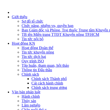
Giới thiệu
Sơ đồ tổ chức
Chức năng, nhiệm vụ, quyền hạn
Ban Giám đốc và Phòng, Trại thuộc Trung tâm Khuyến 
TB tên Miền trang TTĐT Khuyến nông TP.HCM
Tin tức nội bộ
Hoạt động KN
Hoạt động Đoàn thể
Tin tức khuyến nông
Tin tức dịch hại
Quy trình ISO
Tập huấn, tham quan, hội thảo
Thông tin Đấu thầu
Chính sách
Chính sách Thành phố
Cải cách hành chính
Chính sách trung ương
Văn bản pháp luật
Hành chính
Thủy sản
Lâm nghiệp
Chăn nuôi thú y