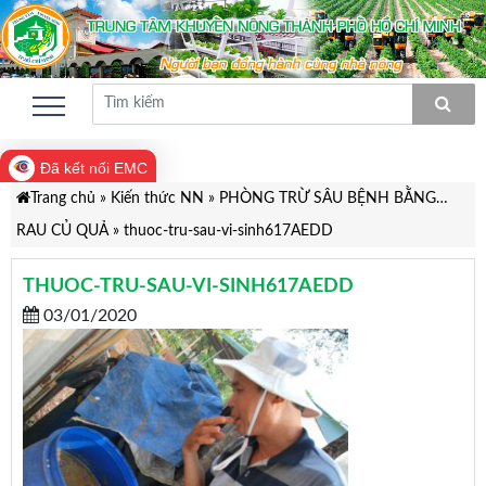
Đã kết nối EMC
Trang chủ
»
Kiến thức NN
»
PHÒNG TRỪ SÂU BỆNH BẰNG…
RAU CỦ QUẢ
»
thuoc-tru-sau-vi-sinh617AEDD
THUOC-TRU-SAU-VI-SINH617AEDD
03/01/2020