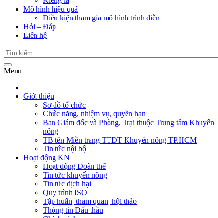
Kiểng lá
Mô hình hiệu quả
Điều kiện tham gia mô hình trình diễn
Hỏi – Đáp
Liên hệ
Menu
Giới thiệu
Sơ đồ tổ chức
Chức năng, nhiệm vụ, quyền hạn
Ban Giám đốc và Phòng, Trại thuộc Trung tâm Khuyến
nông
TB tên Miền trang TTĐT Khuyến nông TP.HCM
Tin tức nội bộ
Hoạt động KN
Hoạt động Đoàn thể
Tin tức khuyến nông
Tin tức dịch hại
Quy trình ISO
Tập huấn, tham quan, hội thảo
Thông tin Đấu thầu