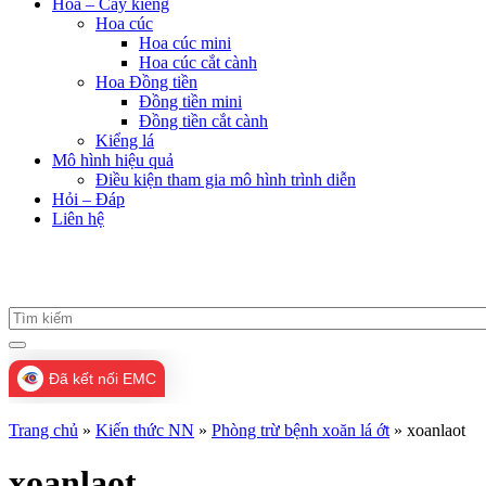
Hoa – Cây kiểng
Hoa cúc
Hoa cúc mini
Hoa cúc cắt cành
Hoa Đồng tiền
Đồng tiền mini
Đồng tiền cắt cành
Kiểng lá
Mô hình hiệu quả
Điều kiện tham gia mô hình trình diễn
Hỏi – Đáp
Liên hệ
Đã kết nối EMC
Trang chủ
»
Kiến thức NN
»
Phòng trừ bệnh xoăn lá ớt
»
xoanlaot
xoanlaot