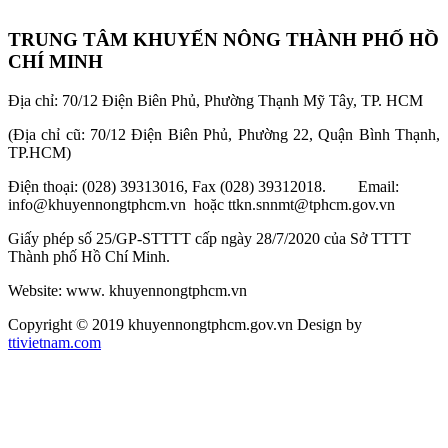
TRUNG TÂM KHUYẾN NÔNG THÀNH PHỐ HỒ
CHÍ MINH
Địa chỉ: 70/12 Điện Biên Phủ, Phường Thạnh Mỹ Tây, TP. HCM
(Địa chỉ cũ: 70/12 Điện Biên Phủ, Phường 22, Quận Bình Thạnh,
TP.HCM)
Điện thoại: (028) 39313016, Fax (028) 39312018. Email:
info@khuyennongtphcm.vn hoặc ttkn.snnmt@tphcm.gov.vn
Giấy phép số 25/GP-STTTT cấp ngày 28/7/2020 của Sở TTTT
Thành phố Hồ Chí Minh.
Website: www. khuyennongtphcm.vn
Copyright © 2019 khuyennongtphcm.gov.vn Design by
ttivietnam.com