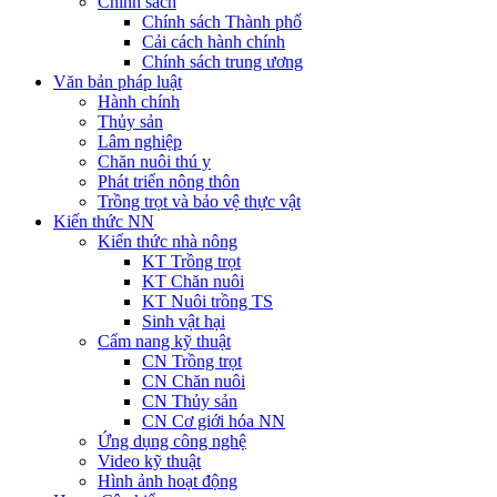
Chính sách
Chính sách Thành phố
Cải cách hành chính
Chính sách trung ương
Văn bản pháp luật
Hành chính
Thủy sản
Lâm nghiệp
Chăn nuôi thú y
Phát triển nông thôn
Trồng trọt và bảo vệ thực vật
Kiến thức NN
Kiến thức nhà nông
KT Trồng trọt
KT Chăn nuôi
KT Nuôi trồng TS
Sinh vật hại
Cẩm nang kỹ thuật
CN Trồng trọt
CN Chăn nuôi
CN Thủy sản
CN Cơ giới hóa NN
Ứng dụng công nghệ
Video kỹ thuật
Hình ảnh hoạt động