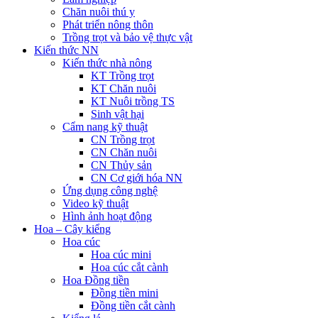
Chăn nuôi thú y
Phát triển nông thôn
Trồng trọt và bảo vệ thực vật
Kiến thức NN
Kiến thức nhà nông
KT Trồng trọt
KT Chăn nuôi
KT Nuôi trồng TS
Sinh vật hại
Cẩm nang kỹ thuật
CN Trồng trọt
CN Chăn nuôi
CN Thủy sản
CN Cơ giới hóa NN
Ứng dụng công nghệ
Video kỹ thuật
Hình ảnh hoạt động
Hoa – Cây kiểng
Hoa cúc
Hoa cúc mini
Hoa cúc cắt cành
Hoa Đồng tiền
Đồng tiền mini
Đồng tiền cắt cành