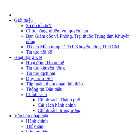
Giới thiệu
Sơ đồ tổ chức
Chức năng, nhiệm vụ, quyền hạn
Ban Giám đốc và Phòng, Trại thuộc Trung tâm Khuyến
nông
TB tên Miền trang TTĐT Khuyến nông TP.HCM
Tin tức nội bộ
Hoạt động KN
Hoạt động Đoàn thể
Tin tức khuyến nông
Tin tức dịch hại
Quy trình ISO
Tập huấn, tham quan, hội thảo
Thông tin Đấu thầu
Chính sách
Chính sách Thành phố
Cải cách hành chính
Chính sách trung ương
Văn bản pháp luật
Hành chính
Thủy sản
Lâm nghiệp