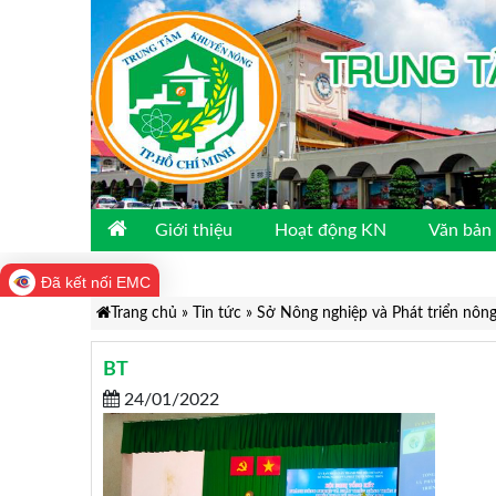
Giới thiệu
Hoạt động KN
Văn bản 
Đã kết nối EMC
Trang chủ
»
Tin tức
»
Sở Nông nghiệp và Phát triển nôn
BT
24/01/2022