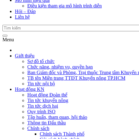
Mô hình hiệu quả
Điều kiện tham gia mô hình trình diễn
Hỏi – Đáp
Liên hệ
Menu
Giới thiệu
Sơ đồ tổ chức
Chức năng, nhiệm vụ, quyền hạn
Ban Giám đốc và Phòng, Trại thuộc Trung tâm Khuyến 
TB tên Miền trang TTĐT Khuyến nông TP.HCM
Tin tức nội bộ
Hoạt động KN
Hoạt động Đoàn thể
Tin tức khuyến nông
Tin tức dịch hại
Quy trình ISO
Tập huấn, tham quan, hội thảo
Thông tin Đấu thầu
Chính sách
Chính sách Thành phố