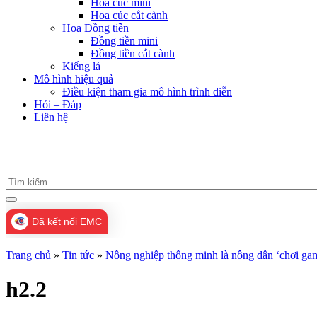
Hoa cúc mini
Hoa cúc cắt cành
Hoa Đồng tiền
Đồng tiền mini
Đồng tiền cắt cành
Kiểng lá
Mô hình hiệu quả
Điều kiện tham gia mô hình trình diễn
Hỏi – Đáp
Liên hệ
Đã kết nối EMC
Trang chủ
»
Tin tức
»
Nông nghiệp thông minh là nông dân ‘chơi ga
h2.2