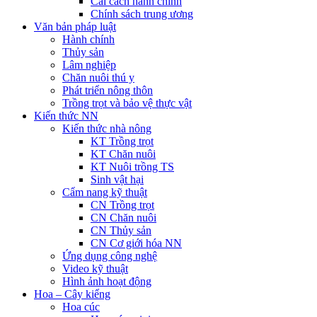
Cải cách hành chính
Chính sách trung ương
Văn bản pháp luật
Hành chính
Thủy sản
Lâm nghiệp
Chăn nuôi thú y
Phát triển nông thôn
Trồng trọt và bảo vệ thực vật
Kiến thức NN
Kiến thức nhà nông
KT Trồng trọt
KT Chăn nuôi
KT Nuôi trồng TS
Sinh vật hại
Cẩm nang kỹ thuật
CN Trồng trọt
CN Chăn nuôi
CN Thủy sản
CN Cơ giới hóa NN
Ứng dụng công nghệ
Video kỹ thuật
Hình ảnh hoạt động
Hoa – Cây kiểng
Hoa cúc