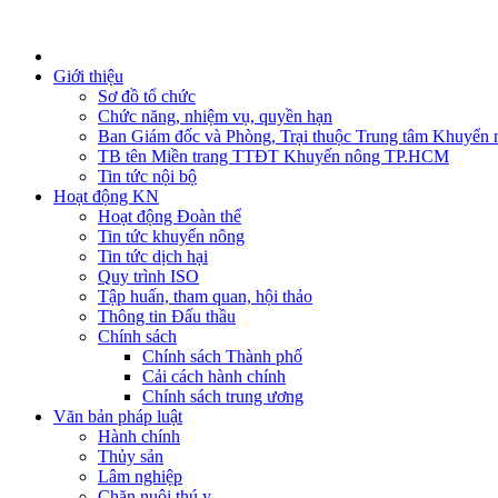
Giới thiệu
Sơ đồ tổ chức
Chức năng, nhiệm vụ, quyền hạn
Ban Giám đốc và Phòng, Trại thuộc Trung tâm Khuyến 
TB tên Miền trang TTĐT Khuyến nông TP.HCM
Tin tức nội bộ
Hoạt động KN
Hoạt động Đoàn thể
Tin tức khuyến nông
Tin tức dịch hại
Quy trình ISO
Tập huấn, tham quan, hội thảo
Thông tin Đấu thầu
Chính sách
Chính sách Thành phố
Cải cách hành chính
Chính sách trung ương
Văn bản pháp luật
Hành chính
Thủy sản
Lâm nghiệp
Chăn nuôi thú y