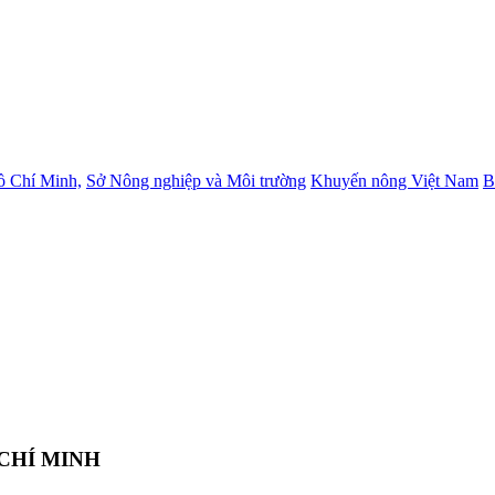
ồ Chí Minh,
Sở Nông nghiệp và Môi trường
Khuyến nông Việt Nam
B
CHÍ MINH