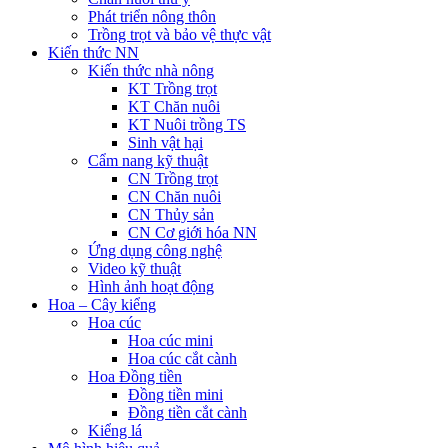
Phát triển nông thôn
Trồng trọt và bảo vệ thực vật
Kiến thức NN
Kiến thức nhà nông
KT Trồng trọt
KT Chăn nuôi
KT Nuôi trồng TS
Sinh vật hại
Cẩm nang kỹ thuật
CN Trồng trọt
CN Chăn nuôi
CN Thủy sản
CN Cơ giới hóa NN
Ứng dụng công nghệ
Video kỹ thuật
Hình ảnh hoạt động
Hoa – Cây kiểng
Hoa cúc
Hoa cúc mini
Hoa cúc cắt cành
Hoa Đồng tiền
Đồng tiền mini
Đồng tiền cắt cành
Kiểng lá