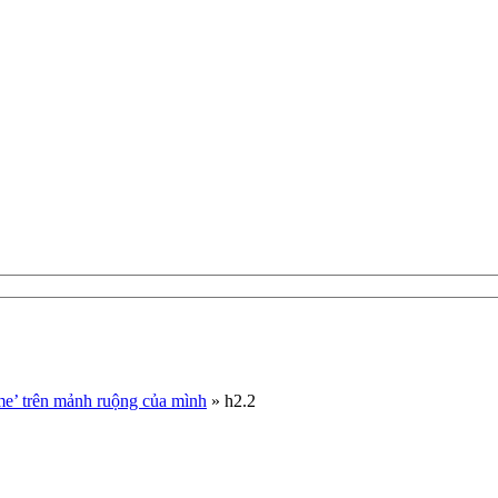
me’ trên mảnh ruộng của mình
»
h2.2