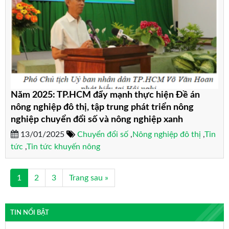
Năm 2025: TP.HCM đẩy mạnh thực hiện Đề án
nông nghiệp đô thị, tập trung phát triển nông
nghiệp chuyển đổi số và nông nghiệp xanh
13/01/2025
Chuyển đổi số
,
Nông nghiệp đô thị
,
Tin
tức
,
Tin tức khuyến nông
1
2
3
Trang sau »
TIN NỔI BẬT