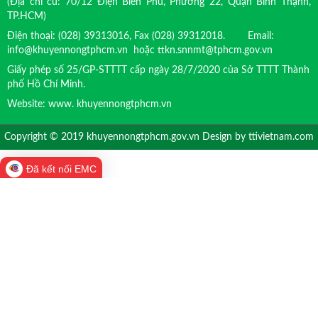
(Địa chỉ cũ: 70/12 Điện Biên Phủ, Phường 22, Quận Bình Thạnh,
TP.HCM)
Điện thoại: (028) 39313016, Fax (028) 39312018. Email:
info@khuyennongtphcm.vn hoặc ttkn.snnmt@tphcm.gov.vn
Giấy phép số 25/GP-STTTT cấp ngày 28/7/2020 của Sở TTTT Thành
phố Hồ Chí Minh.
Website: www. khuyennongtphcm.vn
Copyright © 2019 khuyennongtphcm.gov.vn Design by
ttivietnam.com
Đã kết nối EMC