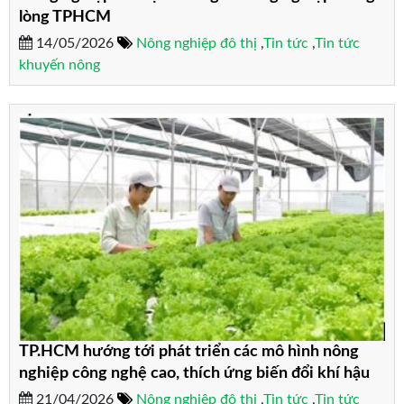
lòng TPHCM
14/05/2026
Nông nghiệp đô thị
,
Tin tức
,
Tin tức
khuyến nông
TP.HCM hướng tới phát triển các mô hình nông
nghiệp công nghệ cao, thích ứng biến đổi khí hậu
21/04/2026
Nông nghiệp đô thị
,
Tin tức
,
Tin tức