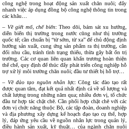
công nghệ trong hoạt động sản xuất chăn nuôi; đẩy
nhanh việc áp dụng đồng bộ công nghệ thông tin trong
các khâu…
–
Về giết mổ, chế biến
: Theo dõi, bám sát xu hướng,
diễn biến thị trường trong nước cũng như thị trường
quốc tế; cần chuẩn bị “từ sớm, từ xa” để chủ động định
hướng sản xuất, cung ứng sản phẩm ra thị trường, cân
đối nhu cầu, tránh tình trạng thiếu, thừa gây bất ổn trị
trường. Các cơ quan liên quan khẩn trương hoàn thiện
thể chế, quy định để thúc đẩy phát triển công nghiệp hỗ
trợ xử lý môi trường chăn nuôi; đầu tư thiết bị hỗ trợ…
–
Về đào tạo nguồn nhân l
ực: Công tác đào tạo rất
được quan tâm, đạt kết quả nhất định cả về số lượng và
chất lượng trong những năm qua; nhiều đơn vị, tổ chức
đầu tư hợp tác chặt chẽ. Cần phối hợp chặt chẽ với các
đơn vị chức năng thuộc Bộ, các tập đoàn, doanh nghiệp
và địa phương xây dựng kế hoạch đạo tạo cụ thể, hợp
lý, đáp ứng yêu cầu về nguồn nhân lực trong quản lý,
điều hành sản xuất, kỹ thuật… của ngành chăn nuôi