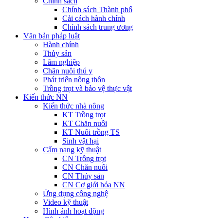
Chính sách
Chính sách Thành phố
Cải cách hành chính
Chính sách trung ương
Văn bản pháp luật
Hành chính
Thủy sản
Lâm nghiệp
Chăn nuôi thú y
Phát triển nông thôn
Trồng trọt và bảo vệ thực vật
Kiến thức NN
Kiến thức nhà nông
KT Trồng trọt
KT Chăn nuôi
KT Nuôi trồng TS
Sinh vật hại
Cẩm nang kỹ thuật
CN Trồng trọt
CN Chăn nuôi
CN Thủy sản
CN Cơ giới hóa NN
Ứng dụng công nghệ
Video kỹ thuật
Hình ảnh hoạt động