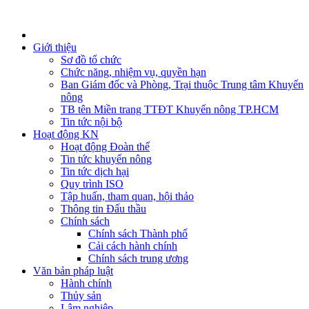
Giới thiệu
Sơ đồ tổ chức
Chức năng, nhiệm vụ, quyền hạn
Ban Giám đốc và Phòng, Trại thuộc Trung tâm Khuyến
nông
TB tên Miền trang TTĐT Khuyến nông TP.HCM
Tin tức nội bộ
Hoạt động KN
Hoạt động Đoàn thể
Tin tức khuyến nông
Tin tức dịch hại
Quy trình ISO
Tập huấn, tham quan, hội thảo
Thông tin Đấu thầu
Chính sách
Chính sách Thành phố
Cải cách hành chính
Chính sách trung ương
Văn bản pháp luật
Hành chính
Thủy sản
Lâm nghiệp