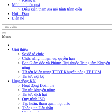
Kiểng lá
Mô hình hiệu quả
Điều kiện tham gia mô hình trình diễn
Hỏi – Đáp
Liên hệ
Menu
Giới thiệu
Sơ đồ tổ chức
Chức năng, nhiệm vụ, quyền hạn
Ban Giám đốc và Phòng, Trại thuộc Trung tâm Khuyến
nông
TB tên Miền trang TTĐT Khuyến nông TP.HCM
Tin tức nội bộ
Hoạt động KN
Hoạt động Đoàn thể
Tin tức khuyến nông
Tin tức dịch hại
Quy trình ISO
Tập huấn, tham quan, hội thảo
Thông tin Đấu thầu