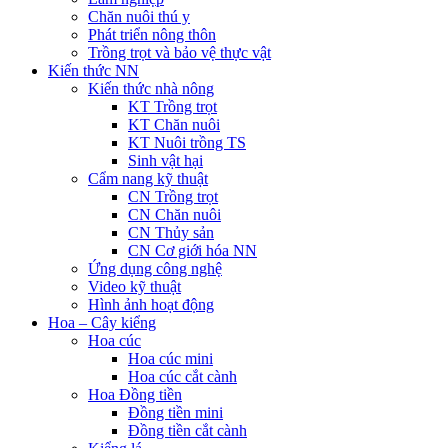
Chăn nuôi thú y
Phát triển nông thôn
Trồng trọt và bảo vệ thực vật
Kiến thức NN
Kiến thức nhà nông
KT Trồng trọt
KT Chăn nuôi
KT Nuôi trồng TS
Sinh vật hại
Cẩm nang kỹ thuật
CN Trồng trọt
CN Chăn nuôi
CN Thủy sản
CN Cơ giới hóa NN
Ứng dụng công nghệ
Video kỹ thuật
Hình ảnh hoạt động
Hoa – Cây kiểng
Hoa cúc
Hoa cúc mini
Hoa cúc cắt cành
Hoa Đồng tiền
Đồng tiền mini
Đồng tiền cắt cành