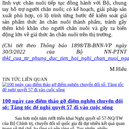
lĩnh vực chăn nuôi tiếp tục đồng hành với Bộ, chung
tay hỗ trợ người chăn nuôi; có kế hoạch, giải pháp sản
xuất phù hợp, có lộ trình từng bước để kiểm soát giá
sản phẩm thức ăn chăn nuôi thành phẩm, tránh gây
thêm khó khăn cho người chăn nuôi và gây ra biến
động lớn về giá thức ăn chăn nuôi trên thị trường.
(Chi tiết theo Thông báo 1898/TB-BNN-VP ngày
30/3/2022 của Bộ NN-PTNT
tbkl_cua_ttr_phung_duc_tien_hoi_nghi_chan_nuoi_ng
M.Hiếu
TIN TỨC LIÊN QUAN
100 ngày cao điểm tháo gỡ điểm nghẽn chuyển đổi
số: Tăng tốc để nghị quyết 57 đi vào cuộc sống
Sau hơn một năm rưỡi triển khai Nghị quyết số 57-NQ/TW
của Bộ Chính trị, chuyển đổi số quốc gia đã đạt nhiều kết quả quan
trọng về thể chế, hạ tầng và nền tảng số. Tuy nhiên, nhiều...