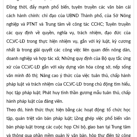
Đồng thời, đẩy mạnh phổ biến, tuyên truyền các văn bản cải
cách hành chính: chỉ đạo của UBND Thành phố, của Sở Nông
nghiệp và PTNT và Trung tâm về công tác CCHC; Tuyên truyền
các quy định về quyền, nghĩa vụ, trách nhiệm, đạo đức của
CC,VC-LĐ trong thực hiện nhiệm vụ, gắn với kỷ luật, kỷ cương
nhất là trong giải quyết các công việc liên quan đến nông dân,
doanh nghiệp và hợp tác xã; Những quy định của Bộ quy tắc ứng
xử của CC,VC-LĐ gắn với xây dựng văn hóa công sở, nếp sống
văn minh đô thị; Nâng cao ý thức của việc tuân thủ, chấp hành
pháp luật và trách nhiệm của CC,VC-LĐ trong chủ động tìm hiểu,
học tập pháp luật; Phát huy tinh thần gương mẫu tuân thủ, chấp
hành pháp luật của đảng viên.
Theo đó, hình thức thực hiện bằng các hoạt động: tổ chức học
tập, quán triệt văn bản pháp luật; Lồng ghép việc phổ biến văn
bản pháp luật trong các cuộc họp Chi bộ, giao ban tại Trung tâm
và thông qua phần mềm quản lý văn bản, hộp thư điện tử công