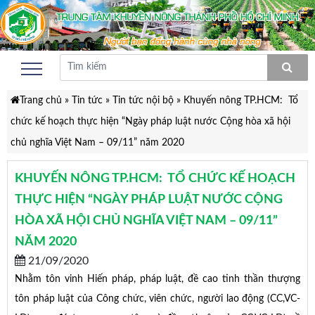
Trang chủ
»
Tin tức
»
Tin tức nội bộ
»
Khuyến nông TP.HCM: Tổ
chức kế hoạch thực hiện “Ngày pháp luật nước Cộng hòa xã hội
chủ nghĩa Việt Nam – 09/11” năm 2020
KHUYẾN NÔNG TP.HCM: TỔ CHỨC KẾ HOẠCH
THỰC HIỆN “NGÀY PHÁP LUẬT NƯỚC CỘNG
HÒA XÃ HỘI CHỦ NGHĨA VIỆT NAM – 09/11”
NĂM 2020
21/09/2020
Nhằm tôn vinh Hiến pháp, pháp luật, đề cao tinh thần thượng
tôn pháp luật của Công chức, viên chức, người lao động (CC,VC-