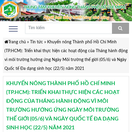
Trang chủ
»
Tin tức
»
Khuyến nông Thành phố Hồ Chí Minh
(TP.HCM): Triển khai thực hiện các hoạt động của Tháng hành động
vì môi trường hưởng ứng Ngày Môi trường thế giới (05/6) và Ngày
Quốc tế Đa dạng sinh học (22/5) năm 2021
KHUYẾN NÔNG THÀNH PHỐ HỒ CHÍ MINH
(TP.HCM): TRIỂN KHAI THỰC HIỆN CÁC HOẠT
ĐỘNG CỦA THÁNG HÀNH ĐỘNG VÌ MÔI
TRƯỜNG HƯỞNG ỨNG NGÀY MÔI TRƯỜNG
THẾ GIỚI (05/6) VÀ NGÀY QUỐC TẾ ĐA DẠNG
SINH HỌC (22/5) NĂM 2021