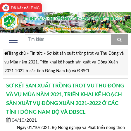
Đã kết nối EMC
Trang chủ
»
Tin tức
»
Sơ kết sản xuất trồng trọt vụ Thu Đông và
vụ Mùa năm 2021, Triển khai kế hoạch sản xuất vụ Đông Xuân
2021-2022 ở các tỉnh Đông Nam bộ và ĐBSCL
SƠ KẾT SẢN XUẤT TRỒNG TRỌT VỤ THU ĐÔNG
VÀ VỤ MÙA NĂM 2021, TRIỂN KHAI KẾ HOẠCH
SẢN XUẤT VỤ ĐÔNG XUÂN 2021-2022 Ở CÁC
TỈNH ĐÔNG NAM BỘ VÀ ĐBSCL
04/10/2021
Ngày 01/10/2021, Bộ Nông nghiệp và Phát triển nông thôn