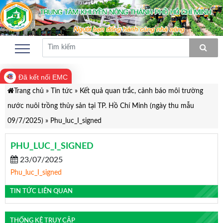
Đã kết nối EMC
Trang chủ
»
Tin tức
»
Kết quả quan trắc, cảnh báo môi trường
nước nuôi trồng thủy sản tại TP. Hồ Chí Minh (ngày thu mẫu
09/7/2025)
»
Phu_luc_I_signed
PHU_LUC_I_SIGNED
23/07/2025
Phu_luc_I_signed
TIN TỨC LIÊN QUAN
THỐNG KÊ TRUY CẬP