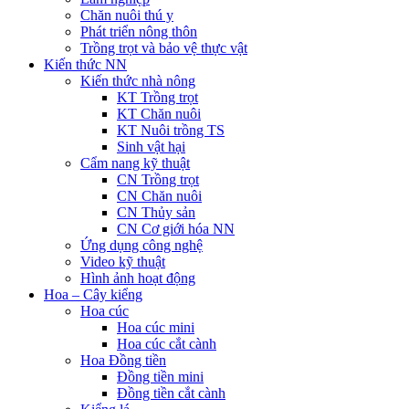
Chăn nuôi thú y
Phát triển nông thôn
Trồng trọt và bảo vệ thực vật
Kiến thức NN
Kiến thức nhà nông
KT Trồng trọt
KT Chăn nuôi
KT Nuôi trồng TS
Sinh vật hại
Cẩm nang kỹ thuật
CN Trồng trọt
CN Chăn nuôi
CN Thủy sản
CN Cơ giới hóa NN
Ứng dụng công nghệ
Video kỹ thuật
Hình ảnh hoạt động
Hoa – Cây kiểng
Hoa cúc
Hoa cúc mini
Hoa cúc cắt cành
Hoa Đồng tiền
Đồng tiền mini
Đồng tiền cắt cành