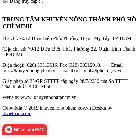
Đang truy cập : 8
TRUNG TÂM KHUYẾN NÔNG THÀNH PHỐ HỒ
CHÍ MINH
Địa chỉ: 70/12 Điện Biên Phủ, Phường Thạnh Mỹ Tây, TP. HCM
(Địa chỉ cũ: 70/12 Điện Biên Phủ, Phường 22, Quận Bình Thạnh,
TP.HCM)
Điện thoại: (028) 39313016, Fax (028) 39312018. Email:
info@khuyennongtphcm.vn hoặc ttkn.snnmt@tphcm.gov.vn
Giấy phép số 25/GP-STTTT cấp ngày 28/7/2020 của Sở TTTT
Thành phố Hồ Chí Minh.
Website: www. khuyennongtphcm.vn
Copyright © 2019 khuyennongtphcm.gov.vn Design by
ttivietnam.com
Đã kết nối EMC