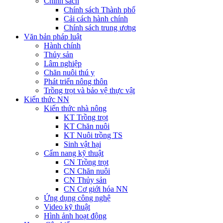
Chính sách
Chính sách Thành phố
Cải cách hành chính
Chính sách trung ương
Văn bản pháp luật
Hành chính
Thủy sản
Lâm nghiệp
Chăn nuôi thú y
Phát triển nông thôn
Trồng trọt và bảo vệ thực vật
Kiến thức NN
Kiến thức nhà nông
KT Trồng trọt
KT Chăn nuôi
KT Nuôi trồng TS
Sinh vật hại
Cẩm nang kỹ thuật
CN Trồng trọt
CN Chăn nuôi
CN Thủy sản
CN Cơ giới hóa NN
Ứng dụng công nghệ
Video kỹ thuật
Hình ảnh hoạt động