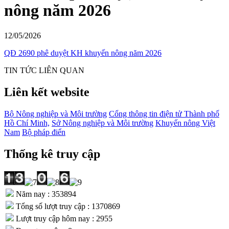
nông năm 2026
12/05/2026
QĐ 2690 phê duyệt KH khuyến nông năm 2026
TIN TỨC LIÊN QUAN
Liên kết website
Bộ Nông nghiệp và Môi trường
Cổng thông tin điện tử Thành phố
Hồ Chí Minh,
Sở Nông nghiệp và Môi trường
Khuyến nông Việt
Nam
Bộ pháp điển
Thống kê truy cập
Năm nay : 353894
Tổng số lượt truy cập : 1370869
Lượt truy cập hôm nay : 2955