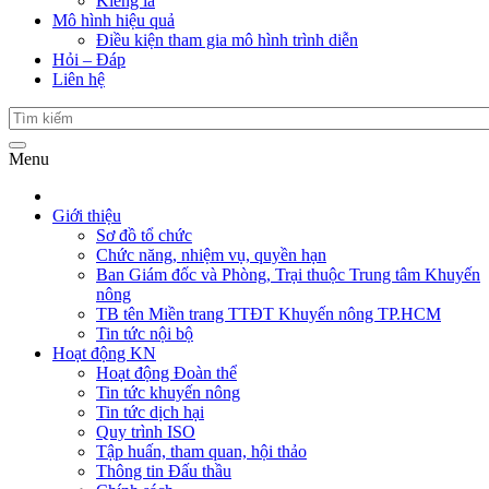
Kiểng lá
Mô hình hiệu quả
Điều kiện tham gia mô hình trình diễn
Hỏi – Đáp
Liên hệ
Menu
Giới thiệu
Sơ đồ tổ chức
Chức năng, nhiệm vụ, quyền hạn
Ban Giám đốc và Phòng, Trại thuộc Trung tâm Khuyến
nông
TB tên Miền trang TTĐT Khuyến nông TP.HCM
Tin tức nội bộ
Hoạt động KN
Hoạt động Đoàn thể
Tin tức khuyến nông
Tin tức dịch hại
Quy trình ISO
Tập huấn, tham quan, hội thảo
Thông tin Đấu thầu