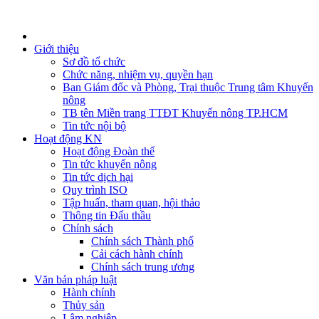
Giới thiệu
Sơ đồ tổ chức
Chức năng, nhiệm vụ, quyền hạn
Ban Giám đốc và Phòng, Trại thuộc Trung tâm Khuyến
nông
TB tên Miền trang TTĐT Khuyến nông TP.HCM
Tin tức nội bộ
Hoạt động KN
Hoạt động Đoàn thể
Tin tức khuyến nông
Tin tức dịch hại
Quy trình ISO
Tập huấn, tham quan, hội thảo
Thông tin Đấu thầu
Chính sách
Chính sách Thành phố
Cải cách hành chính
Chính sách trung ương
Văn bản pháp luật
Hành chính
Thủy sản
Lâm nghiệp