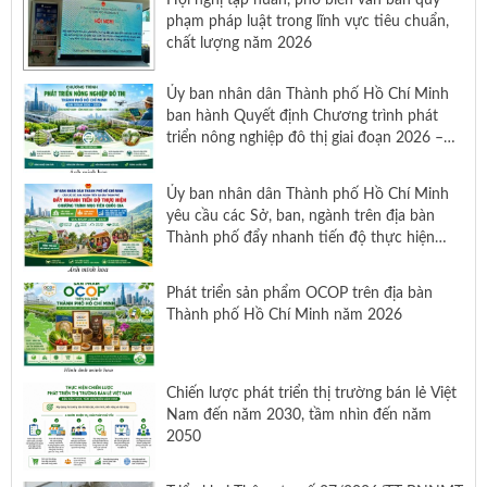
phạm pháp luật trong lĩnh vực tiêu chuẩn,
chất lượng năm 2026
Ủy ban nhân dân Thành phố Hồ Chí Minh
ban hành Quyết định Chương trình phát
triển nông nghiệp đô thị giai đoạn 2026 –
2030
Ủy ban nhân dân Thành phố Hồ Chí Minh
yêu cầu các Sở, ban, ngành trên địa bàn
Thành phố đẩy nhanh tiến độ thực hiện
Chương trình mục tiêu quốc gia xây dựng
nông thôn mới, giảm nghèo bền vững và
Phát triển sản phẩm OCOP trên địa bàn
phát triển kinh tế – xã hội vùng đồng bào
Thành phố Hồ Chí Minh năm 2026
dân tộc thiểu số và miền núi giai đoạn 2026
– 2030
Chiến lược phát triển thị trường bán lẻ Việt
Nam đến năm 2030, tầm nhìn đến năm
2050