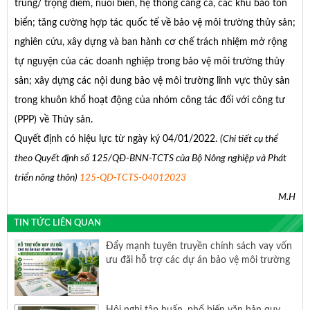
trung/ trọng điểm, nuôi biển, hệ thống cảng cá, các khu bảo tồn
biển; tăng cường hợp tác quốc tế về bảo vệ môi trường thủy sản;
nghiên cứu, xây dựng và ban hành cơ chế trách nhiệm mở rộng
tự nguyện của các doanh nghiệp trong bảo vệ môi trường thủy
sản; xây dựng các nội dung bảo vệ môi trường lĩnh vực thủy sản
trong khuôn khổ hoạt động của nhóm công tác đối với công tư
(PPP) về Thủy sản.
Quyết định có hiệu lực từ ngày ký 04/01/2022.
(Chi tiết cụ thể
theo Quyết định số 125/QĐ-BNN-TCTS của Bộ Nông nghiệp và Phát
triển nông thôn)
125-QD-TCTS-04012023
M.H
TIN TỨC LIÊN QUAN
Đẩy mạnh tuyên truyền chính sách vay vốn
ưu đãi hỗ trợ các dự án bảo vệ môi trường
Hội nghị tập huấn, phổ biến văn bản quy