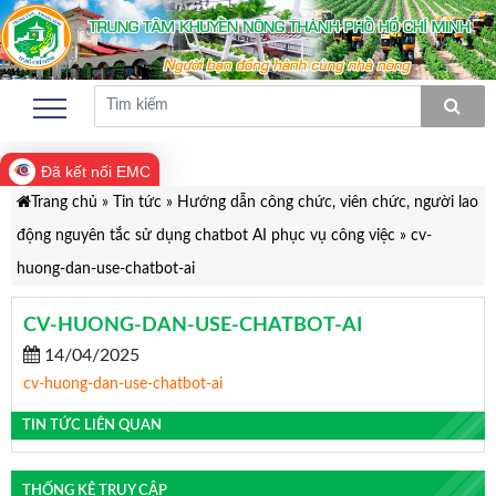
Đã kết nối EMC
Trang chủ
»
Tin tức
»
Hướng dẫn công chức, viên chức, người lao
động nguyên tắc sử dụng chatbot AI phục vụ công việc
»
cv-
huong-dan-use-chatbot-ai
CV-HUONG-DAN-USE-CHATBOT-AI
14/04/2025
cv-huong-dan-use-chatbot-ai
TIN TỨC LIÊN QUAN
THỐNG KÊ TRUY CẬP