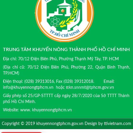
TRUNG TÂM KHUYẾN NÔNG THÀNH PHỐ HỒ CHÍ MINH
Địa chỉ: 70/12 Điện Biên Phủ, Phường Thạnh Mỹ Tây, TP. HCM
(Địa chỉ cũ: 70/12 Điện Biên Phủ, Phường 22, Quận Bình Thạnh,
TP.HCM)
Điện thoại: (028) 39313016, Fax (028) 39312018. Email:
info@khuyennongtphcm.vn hoặc ttkn.snnmt@tphcm.gov.vn
Giấy phép số 25/GP-STTTT cấp ngày 28/7/2020 của Sở TTTT Thành
phố Hồ Chí Minh.
Website: www. khuyennongtphcm.vn
Copyright © 2019 khuyennongtphcm.gov.vn Design by
ttivietnam.com