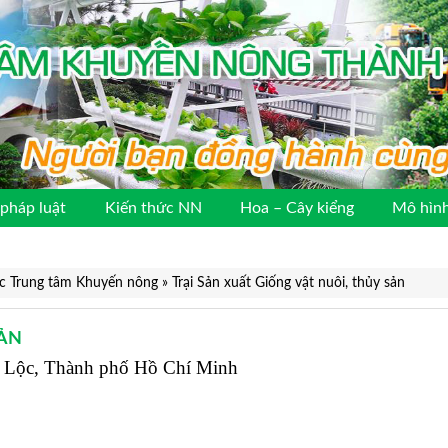
pháp luật
Kiến thức NN
Hoa – Cây kiểng
Mô hình
ộc Trung tâm Khuyến nông
»
Trại Sản xuất Giống vật nuôi, thủy sản
SẢN
h Lộc, Thành phố Hồ Chí Minh