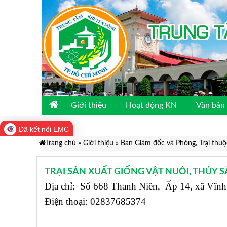
Giới thiệu
Hoạt động KN
Văn bản 
Đã kết nối EMC
Trang chủ
»
Giới thiệu
»
Ban Giám đốc và Phòng, Trại thu
TRẠI SẢN XUẤT GIỐNG VẬT NUÔI, THỦY 
Địa chỉ: Số 668 Thanh Niên, Ấp 14, xã Vĩn
Điện thoại: 02837685374