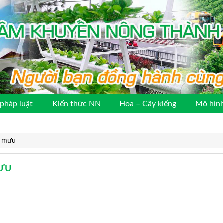
pháp luật
Kiến thức NN
Hoa – Cây kiểng
Mô hình
m mưu
MƯU