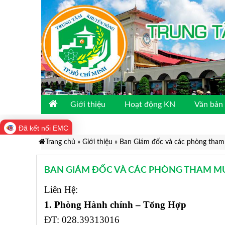
Giới thiệu
Hoạt động KN
Văn bản 
Đã kết nối EMC
Trang chủ
»
Giới thiệu
»
Ban Giám đốc và các phòng tha
BAN GIÁM ĐỐC VÀ CÁC PHÒNG THAM 
Liên Hệ:
1. Phòng Hành chính – Tổng Hợp
ĐT: 028.39313016