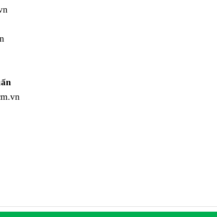
vn
n
uấn
cm.vn