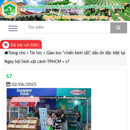
Đã kết nối EMC
Trang chủ
»
Tin tức
»
Giao lưu “chiến binh sắt”, dấu ấn đặc biệt tại
Ngày hội Sinh vật cảnh TPHCM
»
s7
S7
02/06/2025