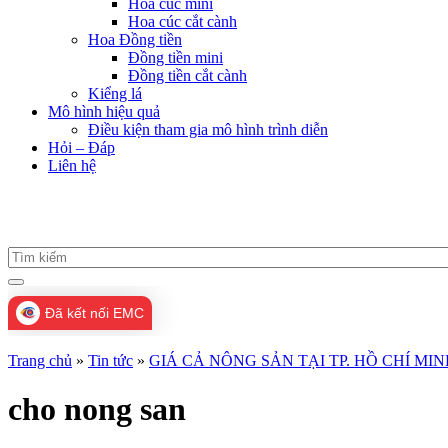
Hoa cúc mini
Hoa cúc cắt cành
Hoa Đồng tiền
Đồng tiền mini
Đồng tiền cắt cành
Kiểng lá
Mô hình hiệu quả
Điều kiện tham gia mô hình trình diễn
Hỏi – Đáp
Liên hệ
Đã kết nối EMC
Trang chủ
»
Tin tức
»
GIÁ CẢ NÔNG SẢN TẠI TP. HỒ CHÍ MI
cho nong san