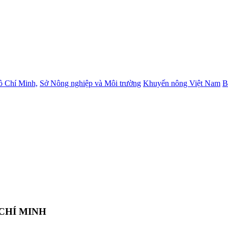
ồ Chí Minh,
Sở Nông nghiệp và Môi trường
Khuyến nông Việt Nam
B
CHÍ MINH