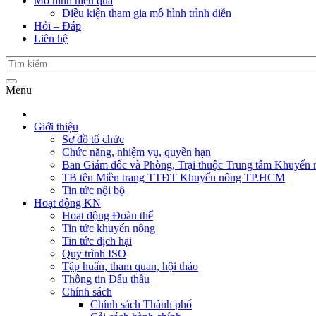
Mô hình hiệu quả
Điều kiện tham gia mô hình trình diễn
Hỏi – Đáp
Liên hệ
Menu
Giới thiệu
Sơ đồ tổ chức
Chức năng, nhiệm vụ, quyền hạn
Ban Giám đốc và Phòng, Trại thuộc Trung tâm Khuyến 
TB tên Miền trang TTĐT Khuyến nông TP.HCM
Tin tức nội bộ
Hoạt động KN
Hoạt động Đoàn thể
Tin tức khuyến nông
Tin tức dịch hại
Quy trình ISO
Tập huấn, tham quan, hội thảo
Thông tin Đấu thầu
Chính sách
Chính sách Thành phố