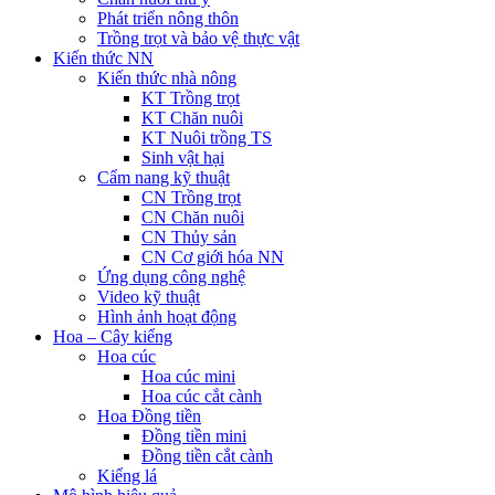
Phát triển nông thôn
Trồng trọt và bảo vệ thực vật
Kiến thức NN
Kiến thức nhà nông
KT Trồng trọt
KT Chăn nuôi
KT Nuôi trồng TS
Sinh vật hại
Cẩm nang kỹ thuật
CN Trồng trọt
CN Chăn nuôi
CN Thủy sản
CN Cơ giới hóa NN
Ứng dụng công nghệ
Video kỹ thuật
Hình ảnh hoạt động
Hoa – Cây kiểng
Hoa cúc
Hoa cúc mini
Hoa cúc cắt cành
Hoa Đồng tiền
Đồng tiền mini
Đồng tiền cắt cành
Kiểng lá