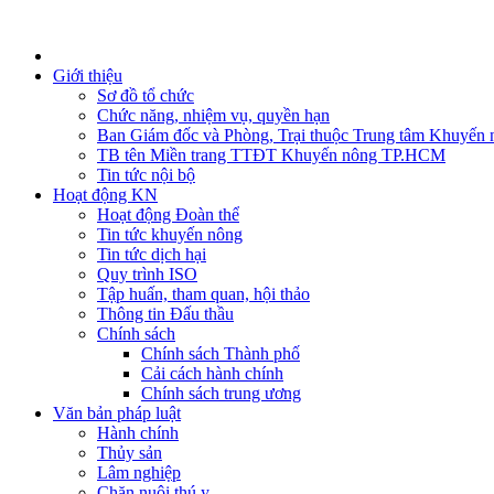
Giới thiệu
Sơ đồ tổ chức
Chức năng, nhiệm vụ, quyền hạn
Ban Giám đốc và Phòng, Trại thuộc Trung tâm Khuyến 
TB tên Miền trang TTĐT Khuyến nông TP.HCM
Tin tức nội bộ
Hoạt động KN
Hoạt động Đoàn thể
Tin tức khuyến nông
Tin tức dịch hại
Quy trình ISO
Tập huấn, tham quan, hội thảo
Thông tin Đấu thầu
Chính sách
Chính sách Thành phố
Cải cách hành chính
Chính sách trung ương
Văn bản pháp luật
Hành chính
Thủy sản
Lâm nghiệp
Chăn nuôi thú y