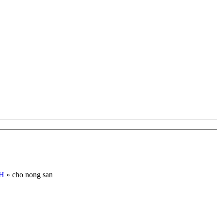
NH
»
cho nong san