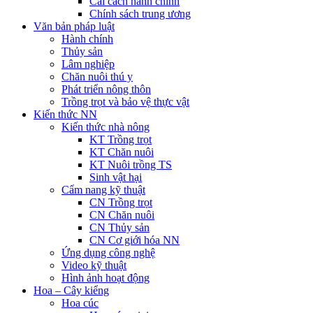
Cải cách hành chính
Chính sách trung ương
Văn bản pháp luật
Hành chính
Thủy sản
Lâm nghiệp
Chăn nuôi thú y
Phát triển nông thôn
Trồng trọt và bảo vệ thực vật
Kiến thức NN
Kiến thức nhà nông
KT Trồng trọt
KT Chăn nuôi
KT Nuôi trồng TS
Sinh vật hại
Cẩm nang kỹ thuật
CN Trồng trọt
CN Chăn nuôi
CN Thủy sản
CN Cơ giới hóa NN
Ứng dụng công nghệ
Video kỹ thuật
Hình ảnh hoạt động
Hoa – Cây kiểng
Hoa cúc